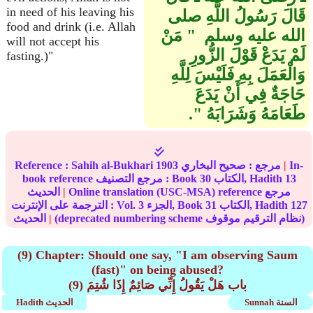
in need of his leaving his
قَالَ رَسُولُ اللَّهِ صلى
food and drink (i.e. Allah
الله عليه وسلم ‏ "‏ مَنْ
will not accept his
لَمْ يَدَعْ قَوْلَ الزُّورِ
fasting.)"
وَالْعَمَلَ بِهِ فَلَيْسَ لِلَّهِ
حَاجَةٌ فِي أَنْ يَدَعَ
طَعَامَهُ وَشَرَابَهُ ‏"‏‏.‏
In-
|
مرجع :
صحيح البخاري
1903
Sahih al-Bukhari
Reference :
13
الكتاب, Hadith
30
book reference مرجع التصنيف : Book
Online translation (USC-MSA) reference مرجع
|
الحديث
127
الكتاب, Hadith
31
الجزء, Book
3
الترجمة على الإنترنت : Vol.
(deprecated numbering scheme نظام الترقيم موقوف)
|
الحديث
(9) Chapter: Should one say, "I am observing Saum
(fast)" on being abused?
(9) باب هَلْ يَقُولُ إِنِّي صَائِمٌ إِذَا شُتِمَ
Sunnah السنة
Hadith الحديث