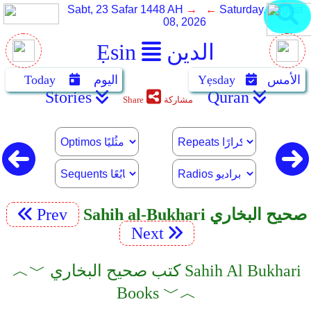
Sabt, 23 Safar 1448 AH
→ ←
Saturday, August
08, 2026
الدين
Ẹsin
الأمس
Yẹsday
اليوم
Today
Stories
Quran
مشاركة
Share
Sahih al-Bukhari صحيح البخاري
Prev
Next
︿﹀ كتب صحيح البخاري Sahih Al Bukhari
Books ﹀︿