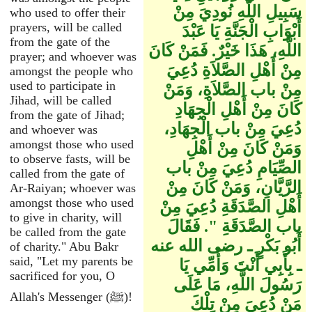
سَبِيلِ اللَّهِ نُودِيَ مِنْ
who used to offer their
prayers, will be called
أَبْوَابِ الْجَنَّةِ يَا عَبْدَ
from the gate of the
اللَّهِ، هَذَا خَيْرٌ‏.‏ فَمَنْ كَانَ
prayer; and whoever was
مِنْ أَهْلِ الصَّلاَةِ دُعِيَ
amongst the people who
used to participate in
مِنْ باب الصَّلاَةِ، وَمَنْ
Jihad, will be called
كَانَ مِنْ أَهْلِ الْجِهَادِ
from the gate of Jihad;
دُعِيَ مِنْ باب الْجِهَادِ،
and whoever was
amongst those who used
وَمَنْ كَانَ مِنْ أَهْلِ
to observe fasts, will be
الصِّيَامِ دُعِيَ مِنْ باب
called from the gate of
الرَّيَّانِ، وَمَنْ كَانَ مِنْ
Ar-Raiyan; whoever was
amongst those who used
أَهْلِ الصَّدَقَةِ دُعِيَ مِنْ
to give in charity, will
باب الصَّدَقَةِ ‏"‏‏.‏ فَقَالَ
be called from the gate
أَبُو بَكْرٍ ـ رضى الله عنه
of charity." Abu Bakr
said, "Let my parents be
ـ بِأَبِي أَنْتَ وَأُمِّي يَا
sacrificed for you, O
رَسُولَ اللَّهِ، مَا عَلَى
Allah's Messenger (ﷺ)!
مَنْ دُعِيَ مِنْ تِلْكَ