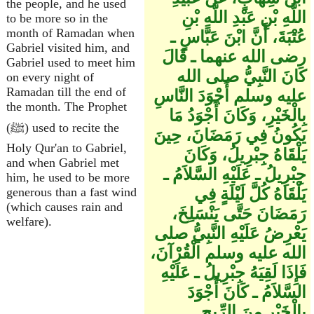
the people, and he used
اللَّهِ بْنِ عَبْدِ اللَّهِ بْنِ
to be more so in the
month of Ramadan when
عُتْبَةَ، أَنَّ ابْنَ عَبَّاسٍ ـ
Gabriel visited him, and
رضى الله عنهما ـ قَالَ
Gabriel used to meet him
كَانَ النَّبِيُّ صلى الله
on every night of
Ramadan till the end of
عليه وسلم أَجْوَدَ النَّاسِ
the month. The Prophet
بِالْخَيْرِ، وَكَانَ أَجْوَدُ مَا
(ﷺ) used to recite the
يَكُونُ فِي رَمَضَانَ، حِينَ
Holy Qur'an to Gabriel,
يَلْقَاهُ جِبْرِيلُ، وَكَانَ
and when Gabriel met
جِبْرِيلُ ـ عَلَيْهِ السَّلاَمُ ـ
him, he used to be more
يَلْقَاهُ كُلَّ لَيْلَةٍ فِي
generous than a fast wind
(which causes rain and
رَمَضَانَ حَتَّى يَنْسَلِخَ،
welfare).
يَعْرِضُ عَلَيْهِ النَّبِيُّ صلى
الله عليه وسلم الْقُرْآنَ،
فَإِذَا لَقِيَهُ جِبْرِيلُ ـ عَلَيْهِ
السَّلاَمُ ـ كَانَ أَجْوَدَ
بِالْخَيْرِ مِنَ الرِّيحِ