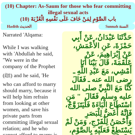
(10) Chapter: As-Saum for those who fear committing
illegal sexual acts
(10) باب الصَّوْمِ لِمَنْ خَافَ عَلَى نَفْسِهِ الْعُزْبَةَ
Sunnah السنة
Hadith الحديث
Narrated 'Alqama:
حَدَّثَنَا عَبْدَانُ، عَنْ أَبِي
حَمْزَةَ، عَنِ الأَعْمَشِ،
While I was walking
عَنْ إِبْرَاهِيمَ، عَنْ
with 'Abdullah he said,
"We were in the
عَلْقَمَةَ، قَالَ بَيْنَا أَنَا
company of the Prophet
أَمْشِي، مَعَ عَبْدِ اللَّهِ ـ
(ﷺ) and he said, 'He
رضى الله عنه ـ فَقَالَ
who can afford to marry
كُنَّا مَعَ النَّبِيِّ صلى الله
should marry, because it
عليه وسلم فَقَالَ ‏ "‏ مَنِ
will help him refrain
from looking at other
اسْتَطَاعَ الْبَاءَةَ فَلْيَتَزَوَّجْ،
women, and save his
فَإِنَّهُ أَغَضُّ لِلْبَصَرِ
private parts from
وَأَحْصَنُ لِلْفَرْجِ، وَمَنْ لَمْ
committing illegal sexual
relation; and he who
يَسْتَطِعْ فَعَلَيْهِ بِالصَّوْمِ،
cannot afford to marry is