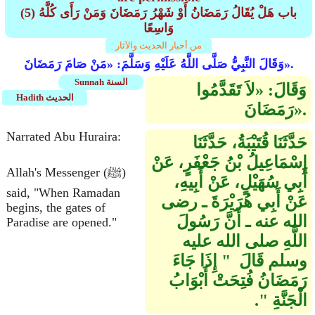
(5) باب هَلْ يُقَالُ رَمَضَانُ أَوْ شَهْرُ رَمَضَانَ وَمَنْ رَأَى كُلَّهُ
وَاسِعًا
من أخبار الحديث والآثار
وَقَالَ النَّبِيُّ صَلَّى اللَّهُ عَلَيْهِ وَسَلَّمَ: «مَنْ صَامَ رَمَضَانَ».
Sunnah السنة
وَقَالَ: «لاَ تَقَدَّمُوا
Hadith الحديث
رَمَضَانَ».
Narrated Abu Huraira:
حَدَّثَنَا قُتَيْبَةُ، حَدَّثَنَا
إِسْمَاعِيلُ بْنُ جَعْفَرٍ، عَنْ
Allah's Messenger (ﷺ)
أَبِي سُهَيْلٍ، عَنْ أَبِيهِ،
said, "When Ramadan
عَنْ أَبِي هُرَيْرَةَ ـ رضى
begins, the gates of
الله عنه ـ أَنَّ رَسُولَ
Paradise are opened."
اللَّهِ صلى الله عليه
وسلم قَالَ ‏ "‏ إِذَا جَاءَ
رَمَضَانُ فُتِحَتْ أَبْوَابُ
الْجَنَّةِ ‏"‏‏.‏