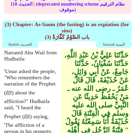
(deprecated numbering scheme نظام الترقيم
|
الحديث
118
موقوف)
(3) Chapter: As-Saum (the fasting) is an expiation (for
sins)
(3) باب الصَّوْمُ كَفَّارَةٌ
Sunnah السنة
Hadith الحديث
Narrated Abu Wail from
حَدَّثَنَا عَلِيُّ بْنُ عَبْدِ اللَّهِ،
Hudhaifa:
حَدَّثَنَا سُفْيَانُ، حَدَّثَنَا
جَامِعٌ، عَنْ أَبِي وَائِلٍ،
'Umar asked the people,
"Who remembers the
عَنْ حُذَيْفَةَ، قَالَ قَالَ
narration of the Prophet
عُمَرُ ـ رضى الله عنه ـ
(ﷺ) about the
مَنْ يَحْفَظُ حَدِيثًا عَنِ
affliction?" Hudhaifa
النَّبِيِّ صلى الله عليه
said, "I heard the
وسلم فِي الْفِتْنَةِ قَالَ
Prophet (ﷺ) saying,
حُذَيْفَةُ أَنَا سَمِعْتُهُ يَقُولُ ‏
'The affliction of a
"‏ فِتْنَةُ الرَّجُلِ فِي أَهْلِهِ
person in his property,