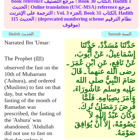
1
الكتاب, Hadith
30
book reference مرجع التصنيف : Book
Online translation (USC-MSA) reference مرجع
|
الحديث
الكتاب, Hadith
31
الجزء, Book
3
الترجمة على الإنترنت : Vol.
(deprecated numbering scheme نظام الترقيم
|
الحديث
115
موقوف)
Sunnah السنة
Hadith الحديث
Narrated Ibn 'Umar:
حَدَّثَنَا مُسَدَّدٌ، حَدَّثَنَا
إِسْمَاعِيلُ، عَنْ أَيُّوبَ،
The Prophet (ﷺ)
عَنْ نَافِعٍ، عَنِ ابْنِ عُمَرَ ـ
observed the fast on the
رضى الله عنهما ـ قَالَ
10th of Muharram
صَامَ النَّبِيُّ صلى الله
('Ashura), and ordered
(Muslims) to fast on that
عليه وسلم عَاشُورَاءَ،
day, but when the
وَأَمَرَ بِصِيَامِهِ‏.‏ فَلَمَّا
fasting of the month of
فُرِضَ رَمَضَانُ تُرِكَ‏.‏
Ramadan was
prescribed, the fasting of
وَكَانَ عَبْدُ اللَّهِ لاَ
the 'Ashura' was
يَصُومُهُ، إِلاَّ أَنْ يُوَافِقَ
abandoned. 'Abdullah
صَوْمَهُ‏.‏
did not use to fast on
that day unless it