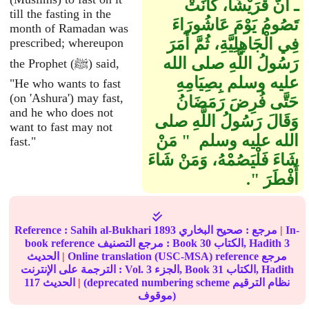
ـ أَنَّ قُرَيْشًا، كَانَتْ
till the fasting in the
تَصُومُ يَوْمَ عَاشُورَاءَ
month of Ramadan was
فِي الْجَاهِلِيَّةِ، ثُمَّ أَمَرَ
prescribed; whereupon
رَسُولُ اللَّهِ صلى الله
the Prophet (ﷺ) said,
عليه وسلم بِصِيَامِهِ
"He who wants to fast
(on 'Ashura') may fast,
حَتَّى فُرِضَ رَمَضَانُ
and he who does not
وَقَالَ رَسُولُ اللَّهِ صلى
want to fast may not
الله عليه وسلم ‏ "‏ مَنْ
fast."
شَاءَ فَلْيَصُمْهُ، وَمَنْ شَاءَ
أَفْطَرَ ‏"‏‏.‏
In-
|
مرجع :
صحيح البخاري
1893
Sahih al-Bukhari
Reference :
3
الكتاب, Hadith
30
book reference مرجع التصنيف : Book
Online translation (USC-MSA) reference مرجع
|
الحديث
الكتاب, Hadith
31
الجزء, Book
3
الترجمة على الإنترنت : Vol.
(deprecated numbering scheme نظام الترقيم
|
الحديث
117
موقوف)