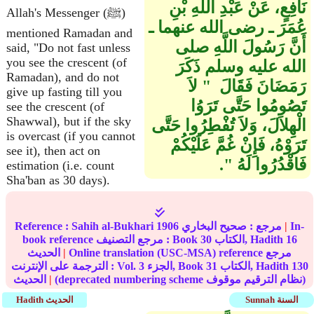
نَافِعٍ، عَنْ عَبْدِ اللَّهِ بْنِ
Allah's Messenger (ﷺ)
عُمَرَ ـ رضى الله عنهما ـ
mentioned Ramadan and
أَنَّ رَسُولَ اللَّهِ صلى
said, "Do not fast unless
you see the crescent (of
الله عليه وسلم ذَكَرَ
Ramadan), and do not
رَمَضَانَ فَقَالَ ‏ "‏ لاَ
give up fasting till you
تَصُومُوا حَتَّى تَرَوُا
see the crescent (of
Shawwal), but if the sky
الْهِلاَلَ، وَلاَ تُفْطِرُوا حَتَّى
is overcast (if you cannot
تَرَوْهُ، فَإِنْ غُمَّ عَلَيْكُمْ
see it), then act on
فَاقْدُرُوا لَهُ ‏"‏‏.‏
estimation (i.e. count
Sha'ban as 30 days).
In-
|
مرجع :
صحيح البخاري
1906
Sahih al-Bukhari
Reference :
16
الكتاب, Hadith
30
book reference مرجع التصنيف : Book
Online translation (USC-MSA) reference مرجع
|
الحديث
130
الكتاب, Hadith
31
الجزء, Book
3
الترجمة على الإنترنت : Vol.
(deprecated numbering scheme نظام الترقيم موقوف)
|
الحديث
Sunnah السنة
Hadith الحديث