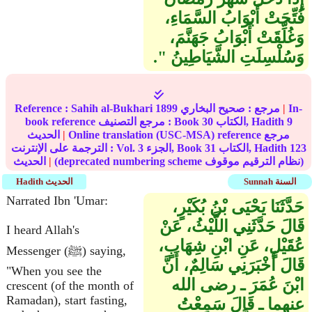
فُتِّحَتْ أَبْوَابُ السَّمَاءِ،
وَغُلِّقَتْ أَبْوَابُ جَهَنَّمَ،
وَسُلْسِلَتِ الشَّيَاطِينُ ‏"‏‏.‏
In-
|
مرجع :
صحيح البخاري
1899
Sahih al-Bukhari
Reference :
9
الكتاب, Hadith
30
book reference مرجع التصنيف : Book
Online translation (USC-MSA) reference مرجع
|
الحديث
123
الكتاب, Hadith
31
الجزء, Book
3
الترجمة على الإنترنت : Vol.
(deprecated numbering scheme نظام الترقيم موقوف)
|
الحديث
Sunnah السنة
Hadith الحديث
Narrated Ibn 'Umar:
حَدَّثَنَا يَحْيَى بْنُ بُكَيْرٍ،
قَالَ حَدَّثَنِي اللَّيْثُ، عَنْ
I heard Allah's
عُقَيْلٍ، عَنِ ابْنِ شِهَابٍ،
Messenger (ﷺ) saying,
قَالَ أَخْبَرَنِي سَالِمٌ، أَنَّ
"When you see the
ابْنَ عُمَرَ ـ رضى الله
crescent (of the month of
Ramadan), start fasting,
عنهما ـ قَالَ سَمِعْتُ