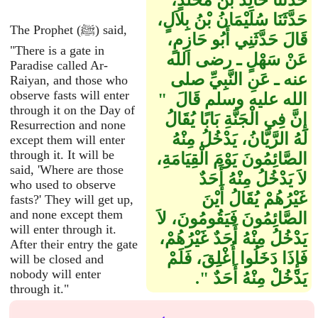
حَدَّثَنَا خَالِدُ بْنُ مَخْلَدٍ،
حَدَّثَنَا سُلَيْمَانُ بْنُ بِلاَلٍ،
The Prophet (ﷺ) said,
قَالَ حَدَّثَنِي أَبُو حَازِمٍ،
"There is a gate in
عَنْ سَهْلٍ ـ رضى الله
Paradise called Ar-
عنه ـ عَنِ النَّبِيِّ صلى
Raiyan, and those who
observe fasts will enter
الله عليه وسلم قَالَ ‏ "‏
through it on the Day of
إِنَّ فِي الْجَنَّةِ بَابًا يُقَالُ
Resurrection and none
لَهُ الرَّيَّانُ، يَدْخُلُ مِنْهُ
except them will enter
through it. It will be
الصَّائِمُونَ يَوْمَ الْقِيَامَةِ،
said, 'Where are those
لاَ يَدْخُلُ مِنْهُ أَحَدٌ
who used to observe
غَيْرُهُمْ يُقَالُ أَيْنَ
fasts?' They will get up,
and none except them
الصَّائِمُونَ فَيَقُومُونَ، لاَ
will enter through it.
يَدْخُلُ مِنْهُ أَحَدٌ غَيْرُهُمْ،
After their entry the gate
فَإِذَا دَخَلُوا أُغْلِقَ، فَلَمْ
will be closed and
nobody will enter
يَدْخُلْ مِنْهُ أَحَدٌ ‏"‏‏.‏
through it."