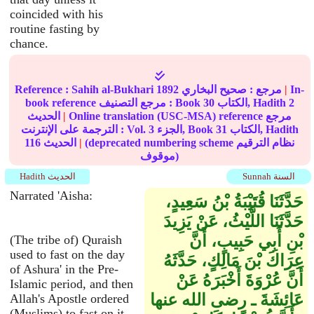
coincided with his
routine fasting by
chance.
In-
|
مرجع :
صحيح البخاري
1892
Sahih al-Bukhari
Reference :
2
الكتاب, Hadith
30
book reference مرجع التصنيف : Book
Online translation (USC-MSA) reference مرجع
|
الحديث
الكتاب, Hadith
31
الجزء, Book
3
الترجمة على الإنترنت : Vol.
(deprecated numbering scheme نظام الترقيم
|
الحديث
116
موقوف)
Sunnah السنة
Hadith الحديث
Narrated 'Aisha:
حَدَّثَنَا قُتَيْبَةُ بْنُ سَعِيدٍ،
حَدَّثَنَا اللَّيْثُ، عَنْ يَزِيدَ
بْنِ أَبِي حَبِيبٍ، أَنَّ
(The tribe of) Quraish
used to fast on the day
عِرَاكَ بْنَ مَالِكٍ، حَدَّثَهُ
of Ashura' in the Pre-
أَنَّ عُرْوَةَ أَخْبَرَهُ عَنْ
Islamic period, and then
عَائِشَةَ ـ رضى الله عنها
Allah's Apostle ordered
(Muslims) to fast on it