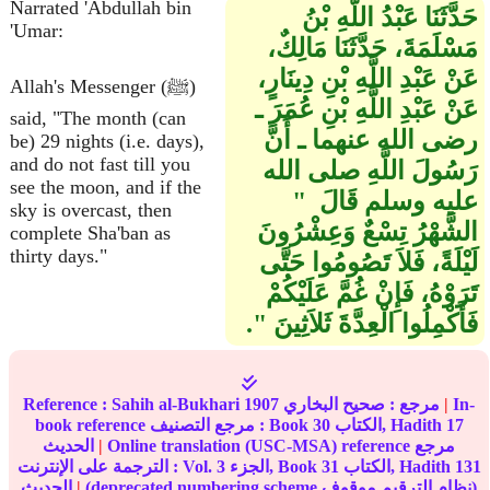
Narrated 'Abdullah bin
حَدَّثَنَا عَبْدُ اللَّهِ بْنُ
'Umar:
مَسْلَمَةَ، حَدَّثَنَا مَالِكٌ،
عَنْ عَبْدِ اللَّهِ بْنِ دِينَارٍ،
Allah's Messenger (ﷺ)
عَنْ عَبْدِ اللَّهِ بْنِ عُمَرَ ـ
said, "The month (can
رضى الله عنهما ـ أَنَّ
be) 29 nights (i.e. days),
and do not fast till you
رَسُولَ اللَّهِ صلى الله
see the moon, and if the
عليه وسلم قَالَ ‏ "‏
sky is overcast, then
الشَّهْرُ تِسْعٌ وَعِشْرُونَ
complete Sha'ban as
thirty days."
لَيْلَةً، فَلاَ تَصُومُوا حَتَّى
تَرَوْهُ، فَإِنْ غُمَّ عَلَيْكُمْ
فَأَكْمِلُوا الْعِدَّةَ ثَلاَثِينَ ‏"‏‏.‏
In-
|
مرجع :
صحيح البخاري
1907
Sahih al-Bukhari
Reference :
17
الكتاب, Hadith
30
book reference مرجع التصنيف : Book
Online translation (USC-MSA) reference مرجع
|
الحديث
131
الكتاب, Hadith
31
الجزء, Book
3
الترجمة على الإنترنت : Vol.
(deprecated numbering scheme نظام الترقيم موقوف)
|
الحديث