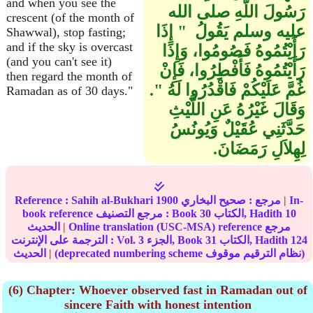
and when you see the
رَسُولَ اللَّهِ صلى الله
crescent (of the month of
عليه وسلم يَقُولُ ‏ "‏ إِذَا
Shawwal), stop fasting;
and if the sky is overcast
رَأَيْتُمُوهُ فَصُومُوا، وَإِذَا
(and you can't see it)
رَأَيْتُمُوهُ فَأَفْطِرُوا، فَإِنْ
then regard the month of
غُمَّ عَلَيْكُمْ فَاقْدُرُوا لَهُ ‏"‏‏.‏
Ramadan as of 30 days."
وَقَالَ غَيْرُهُ عَنِ اللَّيْثِ
حَدَّثَنِي عُقَيْلٌ وَيُونُسُ
لِهِلاَلِ رَمَضَانَ‏.‏
In-
|
مرجع :
صحيح البخاري
1900
Sahih al-Bukhari
Reference :
10
الكتاب, Hadith
30
book reference مرجع التصنيف : Book
Online translation (USC-MSA) reference مرجع
|
الحديث
124
الكتاب, Hadith
31
الجزء, Book
3
الترجمة على الإنترنت : Vol.
(deprecated numbering scheme نظام الترقيم موقوف)
|
الحديث
(6) Chapter: Whoever observed fast in Ramadan out of
sincere Faith with honest intention