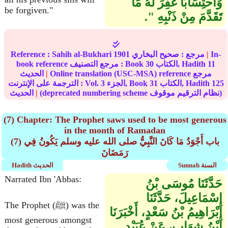
وَاحْتِسَابًا غُفِرَ لَهُ مَا
be forgiven."
تَقَدَّمَ مِنْ ذَنْبِهِ ‏"‏‏.‏
In-
|
مرجع :
صحيح البخاري
1901
Sahih al-Bukhari
Reference :
11
الكتاب, Hadith
30
book reference مرجع التصنيف : Book
Online translation (USC-MSA) reference مرجع
|
الحديث
125
الكتاب, Hadith
31
الجزء, Book
3
الترجمة على الإنترنت : Vol.
(deprecated numbering scheme نظام الترقيم موقوف)
|
الحديث
(7) Chapter: The Prophet saws used to be most generous
in the month of Ramadan
(7) باب أَجْوَدُ مَا كَانَ النَّبِيُّ صلى الله عليه وسلم يَكُونُ فِي
رَمَضَانَ
Sunnah السنة
Hadith الحديث
Narrated Ibn 'Abbas:
حَدَّثَنَا مُوسَى بْنُ
إِسْمَاعِيلَ، حَدَّثَنَا
The Prophet (ﷺ) was the
إِبْرَاهِيمُ بْنُ سَعْدٍ، أَخْبَرَنَا
most generous amongst
ابْنُ شِهَابٍ، عَنْ عُبَيْدِ