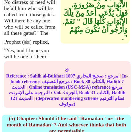
No distress or need will
الأَبْوَابِ مِنْ ضَرُورَةٍ،
befall him who will be
فَهَلْ يُدْعَى أَحَدٌ مِنْ تِلْكَ
called from those gates.
الأَبْوَابِ كُلِّهَا قَالَ ‏"‏ نَعَمْ‏.‏
Will there be any one
who will be called from
وَأَرْجُو أَنْ تَكُونَ مِنْهُمْ
all these gates?" The
‏"‏‏.‏
Prophet (ﷺ) replied,
"Yes, and I hope you
will be one of them."
In-
|
مرجع :
صحيح البخاري
1897
Sahih al-Bukhari
Reference :
7
الكتاب, Hadith
30
book reference مرجع التصنيف : Book
Online translation (USC-MSA) reference مرجع
|
الحديث
الكتاب, Hadith
31
الجزء, Book
3
الترجمة على الإنترنت : Vol.
(deprecated numbering scheme نظام الترقيم
|
الحديث
121
موقوف)
(5) Chapter: Should it be said "Ramadan" or "the
month of Ramadan"? And whoever thinks that both
are permissible