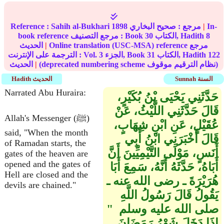
In-
|
مرجع :
صحيح البخاري
1898
Sahih al-Bukhari
Reference :
8
الكتاب, Hadith
30
book reference مرجع التصنيف : Book
Online translation (USC-MSA) reference مرجع
|
الحديث
122
الكتاب, Hadith
31
الجزء, Book
3
الترجمة على الإنترنت : Vol.
(deprecated numbering scheme نظام الترقيم موقوف)
|
الحديث
Sunnah السنة
Hadith الحديث
Narrated Abu Huraira:
حَدَّثَنِي يَحْيَى بْنُ بُكَيْرٍ،
قَالَ حَدَّثَنِي اللَّيْثُ، عَنْ
Allah's Messenger (ﷺ)
عُقَيْلٍ، عَنِ ابْنِ شِهَابٍ،
said, "When the month
قَالَ أَخْبَرَنِي ابْنُ أَبِي
of Ramadan starts, the
أَنَسٍ، مَوْلَى التَّيْمِيِّينَ أَنَّ
gates of the heaven are
opened and the gates of
أَبَاهُ، حَدَّثَهُ أَنَّهُ، سَمِعَ أَبَا
Hell are closed and the
هُرَيْرَةَ ـ رضى الله عنه ـ
devils are chained."
يَقُولُ قَالَ رَسُولُ اللَّهِ
صلى الله عليه وسلم ‏ "‏
إِذَا دَخَلَ شَهْرُ رَمَضَانَ