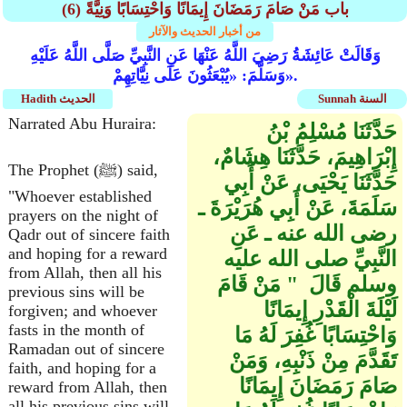
(6) باب مَنْ صَامَ رَمَضَانَ إِيمَانًا وَاحْتِسَابًا وَنِيَّةً
من أخبار الحديث والآثار
وَقَالَتْ عَائِشَةُ رَضِيَ اللَّهُ عَنْهَا عَنِ النَّبِيِّ صَلَّى اللَّهُ عَلَيْهِ
وَسَلَّمَ: «يُبْعَثُونَ عَلَى نِيَّاتِهِمْ».
Sunnah السنة
Hadith الحديث
Narrated Abu Huraira:
حَدَّثَنَا مُسْلِمُ بْنُ
إِبْرَاهِيمَ، حَدَّثَنَا هِشَامٌ،
The Prophet (ﷺ) said,
حَدَّثَنَا يَحْيَى، عَنْ أَبِي
"Whoever established
سَلَمَةَ، عَنْ أَبِي هُرَيْرَةَ ـ
prayers on the night of
رضى الله عنه ـ عَنِ
Qadr out of sincere faith
and hoping for a reward
النَّبِيِّ صلى الله عليه
from Allah, then all his
وسلم قَالَ ‏ "‏ مَنْ قَامَ
previous sins will be
لَيْلَةَ الْقَدْرِ إِيمَانًا
forgiven; and whoever
fasts in the month of
وَاحْتِسَابًا غُفِرَ لَهُ مَا
Ramadan out of sincere
تَقَدَّمَ مِنْ ذَنْبِهِ، وَمَنْ
faith, and hoping for a
صَامَ رَمَضَانَ إِيمَانًا
reward from Allah, then
all his previous sins will