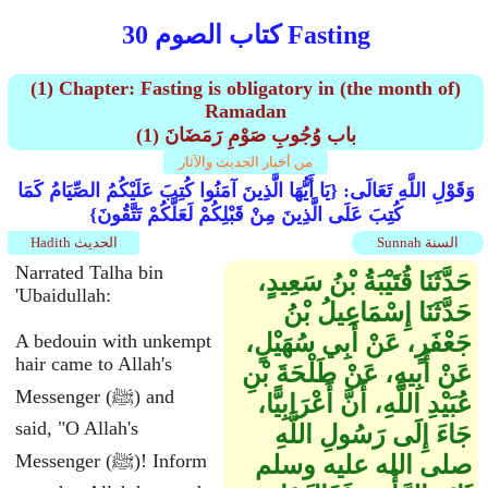
كتاب الصوم 30 Fasting
(1) Chapter: Fasting is obligatory in (the month of)
Ramadan
(1) باب وُجُوبِ صَوْمِ رَمَضَانَ
من أخبار الحديث والآثار
وَقَوْلِ اللَّهِ تَعَالَى: {يَا أَيُّهَا الَّذِينَ آمَنُوا كُتِبَ عَلَيْكُمُ الصِّيَامُ كَمَا
كُتِبَ عَلَى الَّذِينَ مِنْ قَبْلِكُمْ لَعَلَّكُمْ تَتَّقُونَ}
Sunnah السنة
Hadith الحديث
Narrated Talha bin
حَدَّثَنَا قُتَيْبَةُ بْنُ سَعِيدٍ،
'Ubaidullah:
حَدَّثَنَا إِسْمَاعِيلُ بْنُ
جَعْفَرٍ، عَنْ أَبِي سُهَيْلٍ،
A bedouin with unkempt
hair came to Allah's
عَنْ أَبِيهِ، عَنْ طَلْحَةَ بْنِ
Messenger (ﷺ) and
عُبَيْدِ اللَّهِ، أَنَّ أَعْرَابِيًّا،
said, "O Allah's
جَاءَ إِلَى رَسُولِ اللَّهِ
Messenger (ﷺ)! Inform
صلى الله عليه وسلم