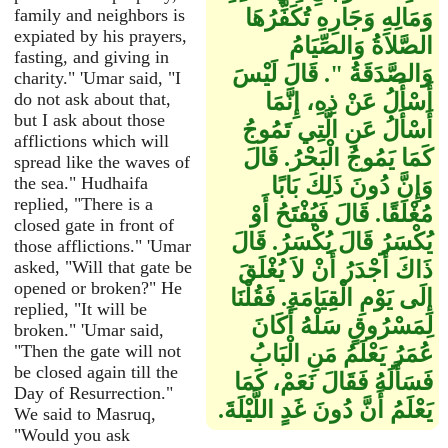
وَمَالِهِ وَجَارِهِ تُكَفِّرُهَا
family and neighbors is
expiated by his prayers,
الصَّلاَةُ وَالصِّيَامُ
fasting, and giving in
وَالصَّدَقَةُ ‏"‏‏.‏ قَالَ لَيْسَ
charity." 'Umar said, "I
أَسْأَلُ عَنْ ذِهِ، إِنَّمَا
do not ask about that,
but I ask about those
أَسْأَلُ عَنِ الَّتِي تَمُوجُ
afflictions which will
كَمَا يَمُوجُ الْبَحْرُ‏.‏ قَالَ
spread like the waves of
وَإِنَّ دُونَ ذَلِكَ بَابًا
the sea." Hudhaifa
replied, "There is a
مُغْلَقًا‏.‏ قَالَ فَيُفْتَحُ أَوْ
closed gate in front of
يُكْسَرُ قَالَ يُكْسَرُ‏.‏ قَالَ
those afflictions." 'Umar
ذَاكَ أَجْدَرُ أَنْ لاَ يُغْلَقَ
asked, "Will that gate be
opened or broken?" He
إِلَى يَوْمِ الْقِيَامَةِ‏.‏ فَقُلْنَا
replied, "It will be
لِمَسْرُوقٍ سَلْهُ أَكَانَ
broken." 'Umar said,
عُمَرُ يَعْلَمُ مَنِ الْبَابُ
"Then the gate will not
be closed again till the
فَسَأَلَهُ فَقَالَ نَعَمْ، كَمَا
Day of Resurrection."
يَعْلَمُ أَنَّ دُونَ غَدٍ اللَّيْلَةَ‏.‏
We said to Masruq,
"Would you ask