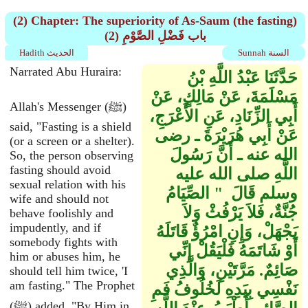
(2) Chapter: The superiority of As-Saum (the fasting)
(2) باب فَضْلِ الصَّوْمِ
Sunnah السنة
Hadith الحديث
Narrated Abu Huraira:
حَدَّثَنَا عَبْدُ اللَّهِ بْنُ
مَسْلَمَةَ، عَنْ مَالِكٍ، عَنْ
Allah's Messenger (ﷺ)
أَبِي الزِّنَادِ، عَنِ الأَعْرَجِ،
said, "Fasting is a shield
عَنْ أَبِي هُرَيْرَةَ ـ رضى
(or a screen or a shelter).
الله عنه ـ أَنَّ رَسُولَ
So, the person observing
fasting should avoid
اللَّهِ صلى الله عليه
sexual relation with his
وسلم قَالَ ‏ "‏ الصِّيَامُ
wife and should not
جُنَّةٌ، فَلاَ يَرْفُثْ وَلاَ
behave foolishly and
impudently, and if
يَجْهَلْ، وَإِنِ امْرُؤٌ قَاتَلَهُ
somebody fights with
أَوْ شَاتَمَهُ فَلْيَقُلْ إِنِّي
him or abuses him, he
صَائِمٌ‏.‏ مَرَّتَيْنِ، وَالَّذِي
should tell him twice, 'I
am fasting." The Prophet
نَفْسِي بِيَدِهِ لَخُلُوفُ فَمِ
(ﷺ) added, "By Him in