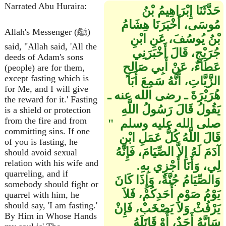
Narrated Abu Huraira:
حَدَّثَنَا إِبْرَاهِيمُ بْنُ
مُوسَى، أَخْبَرَنَا هِشَامُ
Allah's Messenger (ﷺ)
بْنُ يُوسُفَ، عَنِ ابْنِ
said, "Allah said, 'All the
جُرَيْجٍ، قَالَ أَخْبَرَنِي
deeds of Adam's sons
عَطَاءٌ، عَنْ أَبِي صَالِحٍ
(people) are for them,
except fasting which is
الزَّيَّاتِ، أَنَّهُ سَمِعَ أَبَا
for Me, and I will give
هُرَيْرَةَ ـ رضى الله عنه ـ
the reward for it.' Fasting
يَقُولُ قَالَ رَسُولُ اللَّهِ
is a shield or protection
from the fire and from
صلى الله عليه وسلم ‏ "‏
committing sins. If one
قَالَ اللَّهُ كُلُّ عَمَلِ ابْنِ
of you is fasting, he
آدَمَ لَهُ إِلاَّ الصِّيَامَ، فَإِنَّهُ
should avoid sexual
relation with his wife and
لِي، وَأَنَا أَجْزِي بِهِ‏.‏
quarreling, and if
وَالصِّيَامُ جُنَّةٌ، وَإِذَا كَانَ
somebody should fight or
يَوْمُ صَوْمِ أَحَدِكُمْ، فَلاَ
quarrel with him, he
should say, 'I am fasting.'
يَرْفُثْ وَلاَ يَصْخَبْ، فَإِنْ
By Him in Whose Hands
سَابَّهُ أَحَدٌ، أَوْ قَاتَلَهُ