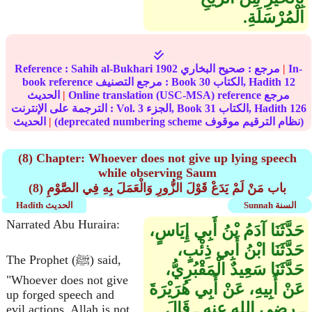
الْمُرْسَلَةِ‏.‏
In-
|
مرجع :
صحيح البخاري
1902
Sahih al-Bukhari
Reference :
12
الكتاب, Hadith
30
book reference مرجع التصنيف : Book
Online translation (USC-MSA) reference مرجع
|
الحديث
126
الكتاب, Hadith
31
الجزء, Book
3
الترجمة على الإنترنت : Vol.
(deprecated numbering scheme نظام الترقيم موقوف)
|
الحديث
(8) Chapter: Whoever does not give up lying speech
while observing Saum
(8) باب مَنْ لَمْ يَدَعْ قَوْلَ الزُّورِ وَالْعَمَلَ بِهِ فِي الصَّوْمِ
Sunnah السنة
Hadith الحديث
Narrated Abu Huraira:
حَدَّثَنَا آدَمُ بْنُ أَبِي إِيَاسٍ،
حَدَّثَنَا ابْنُ أَبِي ذِئْبٍ،
The Prophet (ﷺ) said,
حَدَّثَنَا سَعِيدٌ الْمَقْبُرِيُّ،
"Whoever does not give
عَنْ أَبِيهِ، عَنْ أَبِي هُرَيْرَةَ
up forged speech and
ـ رضى الله عنه ـ قَالَ
evil actions, Allah is not