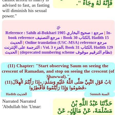
فَإِنَّهُ لَهُ وِجَاءٌ ‏"‏‏.‏
advised to fast, as fasting
will diminish his sexual
power."
In-
|
مرجع :
صحيح البخاري
1905
Sahih al-Bukhari
Reference :
15
الكتاب, Hadith
30
book reference مرجع التصنيف : Book
Online translation (USC-MSA) reference مرجع
|
الحديث
129
الكتاب, Hadith
31
الجزء, Book
3
الترجمة على الإنترنت : Vol.
(deprecated numbering scheme نظام الترقيم موقوف)
|
الحديث
(11) Chapter: "Start observing Saum on seeing the
crescent of Ramadan, and stop on seeing the crescent (of
Shawwal)."
(11)بَابُ قَوْلِ النَّبِيِّ صَلَّى اللَّهُ عَلَيْهِ وَسَلَّمَ: «إِذَا رَأَيْتُمُ الْهِلاَلَ
فَصُومُوا وَإِذَا رَأَيْتُمُوهُ فَأَفْطِرُوا»
Sunnah السنة
Hadith الحديث
Narrated Narrated
حَدَّثَنَا عَبْدُ اللَّهِ بْنُ
'Abdullah bin 'Umar:
مَسْلَمَةَ، عَنْ مَالِكٍ، عَنْ