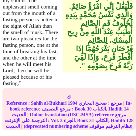
my soul is' The
فَلْيَقُلْ إِنِّي امْرُؤٌ صَائِمٌ‏.‏
unpleasant smell coming
out from the mouth of a
وَالَّذِي نَفْسُ مُحَمَّدٍ بِيَدِهِ
fasting person is better in
لَخُلُوفُ فَمِ الصَّائِمِ
the sight of Allah than
أَطْيَبُ عِنْدَ اللَّهِ مِنْ رِيحِ
the smell of musk. There
are two pleasures for the
الْمِسْكِ، لِلصَّائِمِ
fasting person, one at the
فَرْحَتَانِ يَفْرَحُهُمَا إِذَا
time of breaking his fast,
أَفْطَرَ فَرِحَ، وَإِذَا لَقِيَ
and the other at the time
when he will meet his
رَبَّهُ فَرِحَ بِصَوْمِهِ ‏"‏‏.‏
Lord; then he will be
pleased because of his
fasting."
In-
|
مرجع :
صحيح البخاري
1904
Sahih al-Bukhari
Reference :
14
الكتاب, Hadith
30
book reference مرجع التصنيف : Book
Online translation (USC-MSA) reference مرجع
|
الحديث
128
الكتاب, Hadith
31
الجزء, Book
3
الترجمة على الإنترنت : Vol.
(deprecated numbering scheme نظام الترقيم موقوف)
|
الحديث