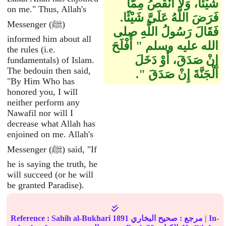
شَيْئًا، وَلاَ أَنْقُصُ مِمَّا
on me." Thus, Allah's
فَرَضَ اللَّهُ عَلَىَّ شَيْئًا‏.‏
Messenger (ﷺ)
فَقَالَ رَسُولُ اللَّهِ صلى
informed him about all
الله عليه وسلم ‏"‏ أَفْلَحَ
the rules (i.e.
إِنْ صَدَقَ، أَوْ دَخَلَ
fundamentals) of Islam.
The bedouin then said,
الْجَنَّةَ إِنْ صَدَقَ ‏"‏‏.‏
"By Him Who has
honored you, I will
neither perform any
Nawafil nor will I
decrease what Allah has
enjoined on me. Allah's
Messenger (ﷺ) said, "If
he is saying the truth, he
will succeed (or he will
be granted Paradise).
In-
|
مرجع :
صحيح البخاري
1891
Sahih al-Bukhari
Reference :