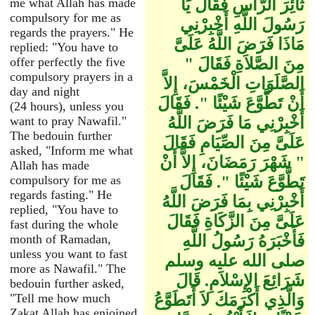
ثَائِرَ الرَّأْسِ فَقَالَ يَا
me what Allah has made
compulsory for me as
رَسُولَ اللَّهِ أَخْبِرْنِي
regards the prayers." He
مَاذَا فَرَضَ اللَّهُ عَلَىَّ
replied: "You have to
مِنَ الصَّلاَةِ فَقَالَ ‏"‏
offer perfectly the five
compulsory prayers in a
الصَّلَوَاتِ الْخَمْسَ، إِلاَّ
day and night
أَنْ تَطَّوَّعَ شَيْئًا ‏"‏‏.‏ فَقَالَ
(24 hours), unless you
أَخْبِرْنِي مَا فَرَضَ اللَّهُ
want to pray Nawafil."
The bedouin further
عَلَىَّ مِنَ الصِّيَامِ فَقَالَ
asked, "Inform me what
‏"‏ شَهْرَ رَمَضَانَ، إِلاَّ أَنْ
Allah has made
تَطَّوَّعَ شَيْئًا ‏"‏‏.‏ فَقَالَ
compulsory for me as
regards fasting." He
أَخْبِرْنِي بِمَا فَرَضَ اللَّهُ
replied, "You have to
عَلَىَّ مِنَ الزَّكَاةِ فَقَالَ
fast during the whole
فَأَخْبَرَهُ رَسُولُ اللَّهِ
month of Ramadan,
unless you want to fast
صلى الله عليه وسلم
more as Nawafil." The
شَرَائِعَ الإِسْلاَمِ‏.‏ قَالَ
bedouin further asked,
وَالَّذِي أَكْرَمَكَ لاَ أَتَطَوَّعُ
"Tell me how much
Zakat Allah has enjoined