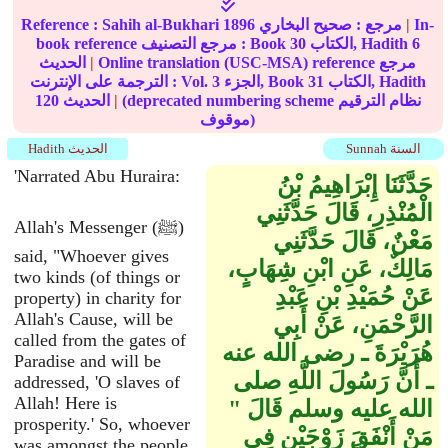
In-
|
مرجع :
صحيح البخاري
1896
Sahih al-Bukhari
Reference :
6
الكتاب, Hadith
30
book reference مرجع التصنيف : Book
Online translation (USC-MSA) reference مرجع
|
الحديث
الكتاب, Hadith
31
الجزء, Book
3
الترجمة على الإنترنت : Vol.
(deprecated numbering scheme نظام الترقيم
|
الحديث
120
موقوف)
Sunnah السنة
Hadith الحديث
'Narrated Abu Huraira:
حَدَّثَنَا إِبْرَاهِيمُ بْنُ
الْمُنْذِرِ، قَالَ حَدَّثَنِي
Allah's Messenger (ﷺ)
مَعْنٌ، قَالَ حَدَّثَنِي
said, "Whoever gives
مَالِكٌ، عَنِ ابْنِ شِهَابٍ،
two kinds (of things or
عَنْ حُمَيْدِ بْنِ عَبْدِ
property) in charity for
Allah's Cause, will be
الرَّحْمَنِ، عَنْ أَبِي
called from the gates of
هُرَيْرَةَ ـ رضى الله عنه
Paradise and will be
ـ أَنَّ رَسُولَ اللَّهِ صلى
addressed, 'O slaves of
Allah! Here is
الله عليه وسلم قَالَ ‏"‏
prosperity.' So, whoever
مَنْ أَنْفَقَ زَوْجَيْنِ فِي
was amongst the people