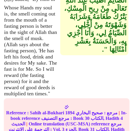
الصَّائِمِ أَطْيَبُ عِنْدَ اللَّهِ
تَعَالَى مِنْ رِيحِ الْمِسْكِ،
Whose Hands my soul
is, the smell coming out
يَتْرُكُ طَعَامَهُ وَشَرَابَهُ
from the mouth of a
وَشَهْوَتَهُ مِنْ أَجْلِي،
fasting person is better
الصِّيَامُ لِي، وَأَنَا أَجْزِي
in the sight of Allah than
the smell of musk.
بِهِ، وَالْحَسَنَةُ بِعَشْرِ
(Allah says about the
أَمْثَالِهَا ‏"‏‏.‏
fasting person), 'He has
left his food, drink and
desires for My sake. The
fast is for Me. So I will
reward (the fasting
person) for it and the
reward of good deeds is
multiplied ten times."
In-
|
مرجع :
صحيح البخاري
1894
Sahih al-Bukhari
Reference :
4
الكتاب, Hadith
30
book reference مرجع التصنيف : Book
Online translation (USC-MSA) reference مرجع
|
الحديث
الكتاب, Hadith
31
الجزء, Book
3
الترجمة على الإنترنت : Vol.