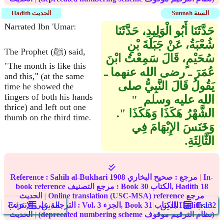
Sunnah السنة
Hadith الحديث
Narrated Ibn 'Umar:
حَدَّثَنَا أَبُو الْوَلِيدِ، حَدَّثَنَا
شُعْبَةُ، عَنْ جَبَلَةَ بْنِ
The Prophet (ﷺ) said,
سُحَيْمٍ، قَالَ سَمِعْتُ ابْنَ
"The month is like this
عُمَرَ ـ رضى الله عنهما ـ
and this," (at the same
يَقُولُ قَالَ النَّبِيُّ صلى
time he showed the
fingers of both his hands
الله عليه وسلم ‏ "‏
thrice) and left out one
الشَّهْرُ هَكَذَا وَهَكَذَا ‏"‏‏.‏
thumb on the third time.
وَخَنَسَ الإِبْهَامَ فِي
الثَّالِثَةِ‏.‏
In-
|
مرجع :
صحيح البخاري
1908
Sahih al-Bukhari
Reference :
18
الكتاب, Hadith
30
book reference مرجع التصنيف : Book
Online translation (USC-MSA) reference مرجع
|
الحديث
Ẹsin
الدين
الدين
Ẹsin
132
الكتاب, Hadith
31
الجزء, Book
3
الترجمة على الإنترنت : Vol.
(deprecated numbering scheme نظام الترقيم موقوف)
|
الحديث