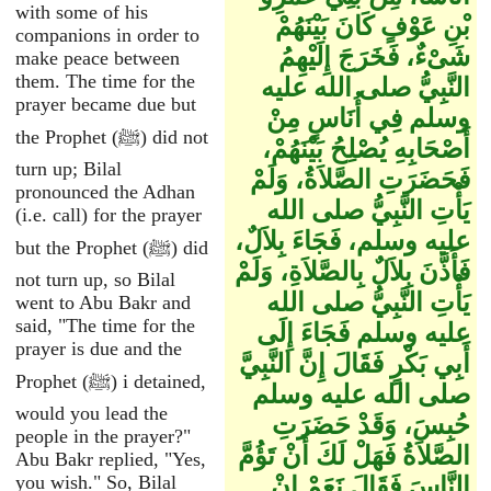
with some of his
بْنِ عَوْفٍ كَانَ بَيْنَهُمْ
companions in order to
شَىْءٌ، فَخَرَجَ إِلَيْهِمُ
make peace between
them. The time for the
النَّبِيُّ صلى الله عليه
prayer became due but
وسلم فِي أُنَاسٍ مِنْ
the Prophet (ﷺ) did not
أَصْحَابِهِ يُصْلِحُ بَيْنَهُمْ،
turn up; Bilal
فَحَضَرَتِ الصَّلاَةُ، وَلَمْ
pronounced the Adhan
يَأْتِ النَّبِيُّ صلى الله
(i.e. call) for the prayer
عليه وسلم، فَجَاءَ بِلاَلٌ،
but the Prophet (ﷺ) did
فَأَذَّنَ بِلاَلٌ بِالصَّلاَةِ، وَلَمْ
not turn up, so Bilal
يَأْتِ النَّبِيُّ صلى الله
went to Abu Bakr and
said, "The time for the
عليه وسلم فَجَاءَ إِلَى
prayer is due and the
أَبِي بَكْرٍ فَقَالَ إِنَّ النَّبِيَّ
Prophet (ﷺ) i detained,
صلى الله عليه وسلم
would you lead the
حُبِسَ، وَقَدْ حَضَرَتِ
people in the prayer?"
الصَّلاَةُ فَهَلْ لَكَ أَنْ تَؤُمَّ
Abu Bakr replied, "Yes,
you wish." So, Bilal
النَّاسَ فَقَالَ نَعَمْ إِنْ