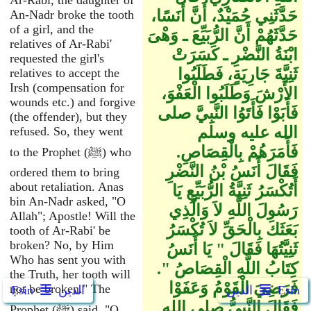
Ar-Rabi, the daughter of
حَدَّثَنِي حُمَيْدٌ، أَنَّ أَنَسًا،
An-Nadr broke the tooth
of a girl, and the
حَدَّثَهُمْ أَنَّ الرُّبَيِّعَ ـ وَهْىَ
relatives of Ar-Rabi'
ابْنَةُ النَّضْرِ ـ كَسَرَتْ
requested the girl's
ثَنِيَّةَ جَارِيَةٍ، فَطَلَبُوا
relatives to accept the
Irsh (compensation for
الأَرْشَ وَطَلَبُوا الْعَفْوَ،
wounds etc.) and forgive
فَأَبَوْا فَأَتَوُا النَّبِيَّ صلى
(the offender), but they
الله عليه وسلم
refused. So, they went
فَأَمَرَهُمْ بِالْقِصَاصِ‏.‏
to the Prophet (ﷺ) who
فَقَالَ أَنَسُ بْنُ النَّضْرِ
ordered them to bring
about retaliation. Anas
أَتُكْسَرُ ثَنِيَّةُ الرُّبَيِّعِ يَا
bin An-Nadr asked, "O
رَسُولَ اللَّهِ لاَ وَالَّذِي
Allah"; Apostle! Will the
بَعَثَكَ بِالْحَقِّ لاَ تُكْسَرُ
tooth of Ar-Rabi' be
broken? No, by Him
ثَنِيَّتُهَا فَقَالَ ‏"‏ يَا أَنَسُ
Who has sent you with
كِتَابُ اللَّهِ الْقِصَاصُ ‏"‏‏.‏
the Truth, her tooth will
فَرَضِيَ الْقَوْمُ وَعَفَوْا
not be broken." The
Ẹsin
الدين
الدين
Ẹsin
فَقَالَ النَّبِيُّ صلى الله
Prophet (ﷺ) said, "O