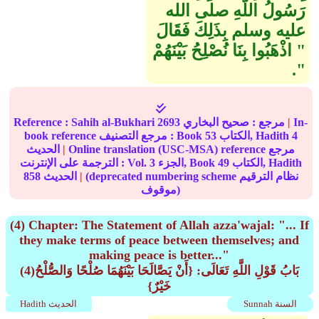
رَسُولُ اللَّهِ صلى الله
عليه وسلم بِذَلِكَ فَقَالَ ‏
"‏ اذْهَبُوا بِنَا نُصْلِحُ بَيْنَهُمْ
‏"‏‏.‏
In-
|
مرجع :
صحيح البخاري
2693
Sahih al-Bukhari
Reference :
4
الكتاب, Hadith
53
book reference مرجع التصنيف : Book
Online translation (USC-MSA) reference مرجع
|
الحديث
الكتاب, Hadith
49
الجزء, Book
3
الترجمة على الإنترنت : Vol.
(deprecated numbering scheme نظام الترقيم
|
الحديث
858
موقوف)
(4) Chapter: The Statement of Allah azza'wajal: "... If
they make terms of peace between themselves; and
making peace is better..."
(4)بَابُ قَوْلِ اللَّهِ تَعَالَى: {أَنْ يَصَّالَحَا بَيْنَهُمَا صُلْحًا وَالصُّلْحُ
خَيْرٌ}
Sunnah السنة
Hadith الحديث