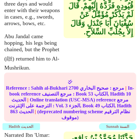
three days and would
قُيُودِهِ فَرَدَّهُ إِلَيْهِمْ‏.‏ قَالَ
enter with their weapons
لَمْ يَذْكُرْ مُؤَمَّلٌ عَنْ
in cases, e.g., swords,
سُفْيَانَ أَبَا جَنْدَلٍ وَقَالَ
arrows, bows, etc.
إِلاَّ بِجُلُبِّ السِّلاَحِ‏.‏
Abu Jandal came
hopping, his legs being
chained, but the Prophet
(ﷺ) returned him to Al-
Mushrikun.
In-
|
مرجع :
صحيح البخاري
2700
Sahih al-Bukhari
Reference :
10
الكتاب, Hadith
53
book reference مرجع التصنيف : Book
Online translation (USC-MSA) reference مرجع
|
الحديث
الكتاب, Hadith
49
الجزء, Book
3
الترجمة على الإنترنت : Vol.
(deprecated numbering scheme نظام الترقيم
|
الحديث
863
موقوف)
Sunnah السنة
Hadith الحديث
Narrated Ibn 'Umar:
حَدَّثَنَا مُحَمَّدُ بْنُ رَافِعٍ،