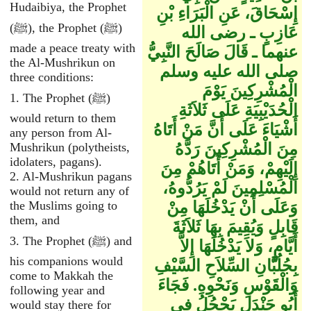
Hudaibiya, the Prophet
إِسْحَاقَ، عَنِ الْبَرَاءِ بْنِ
(ﷺ), the Prophet (ﷺ)
عَازِبٍ ـ رضى الله
made a peace treaty with
عنهما ـ قَالَ صَالَحَ النَّبِيُّ
the Al-Mushrikun on
صلى الله عليه وسلم
three conditions:
الْمُشْرِكِينَ يَوْمَ
1. The Prophet (ﷺ)
الْحُدَيْبِيَةِ عَلَى ثَلاَثَةِ
would return to them
أَشْيَاءَ عَلَى أَنَّ مَنْ أَتَاهُ
any person from Al-
مِنَ الْمُشْرِكِينَ رَدَّهُ
Mushrikun (polytheists,
idolaters, pagans).
إِلَيْهِمْ، وَمَنْ أَتَاهُمْ مِنَ
2. Al-Mushrikun pagans
الْمُسْلِمِينَ لَمْ يَرُدُّوهُ،
would not return any of
وَعَلَى أَنْ يَدْخُلَهَا مِنْ
the Muslims going to
them, and
قَابِلٍ وَيُقِيمَ بِهَا ثَلاَثَةَ
3. The Prophet (ﷺ) and
أَيَّامٍ، وَلاَ يَدْخُلَهَا إِلاَّ
his companions would
بِجُلُبَّانِ السِّلاَحِ السَّيْفِ
come to Makkah the
وَالْقَوْسِ وَنَحْوِهِ‏.‏ فَجَاءَ
following year and
أَبُو جَنْدَلٍ يَحْجُلُ فِي
would stay there for