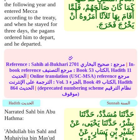
the following year and
كَمَا كَانَ صَالَحَهُمْ، فَلَمَّا
entered Mecca
أَقَامَ بِهَا ثَلاَثًا أَمَرُوهُ أَنْ
according to the treaty,
يَخْرُجَ فَخَرَجَ‏.‏
and when he stayed for
three days, the pagans
ordered him to depart,
and he departed.
In-
|
مرجع :
صحيح البخاري
2701
Sahih al-Bukhari
Reference :
11
الكتاب, Hadith
53
book reference مرجع التصنيف : Book
Online translation (USC-MSA) reference مرجع
|
الحديث
الكتاب, Hadith
49
الجزء, Book
3
الترجمة على الإنترنت : Vol.
(deprecated numbering scheme نظام الترقيم
|
الحديث
864
موقوف)
Sunnah السنة
Hadith الحديث
Narrated Sahl bin Abu
حَدَّثَنَا مُسَدَّدٌ، حَدَّثَنَا
Hathma:
بِشْرٌ، حَدَّثَنَا يَحْيَى، عَنْ
بُشَيْرِ بْنِ يَسَارٍ، عَنْ
'Abdullah bin Sahl and
Muhaiyisa bin Mas'ud