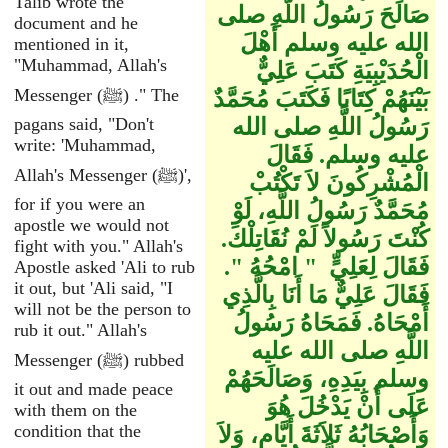
Talib wrote the
صَالَحَ رَسُولُ اللَّهِ صلى
document and he
الله عليه وسلم أَهْلَ
mentioned in it,
"Muhammad, Allah's
الْحُدَيْبِيَةِ كَتَبَ عَلِيٌّ
Messenger (ﷺ) ." The
بَيْنَهُمْ كِتَابًا فَكَتَبَ مُحَمَّدٌ
رَسُولُ اللَّهِ صلى الله
pagans said, "Don't
write: 'Muhammad,
عليه وسلم‏.‏ فَقَالَ
Allah's Messenger (ﷺ)',
الْمُشْرِكُونَ لاَ تَكْتُبْ
for if you were an
مُحَمَّدٌ رَسُولُ اللَّهِ، لَوْ
apostle we would not
كُنْتَ رَسُولاً لَمْ نُقَاتِلْكَ‏.‏
fight with you." Allah's
فَقَالَ لِعَلِيٍّ ‏ "‏ امْحُهُ ‏"‏‏.‏
Apostle asked 'Ali to rub
it out, but 'Ali said, "I
فَقَالَ عَلِيٌّ مَا أَنَا بِالَّذِي
will not be the person to
أَمْحَاهُ‏.‏ فَمَحَاهُ رَسُولُ
rub it out." Allah's
اللَّهِ صلى الله عليه
Messenger (ﷺ) rubbed
وسلم بِيَدِهِ، وَصَالَحَهُمْ
it out and made peace
عَلَى أَنْ يَدْخُلَ هُوَ
with them on the
condition that the
وَأَصْحَابُهُ ثَلاَثَةَ أَيَّامٍ، وَلاَ