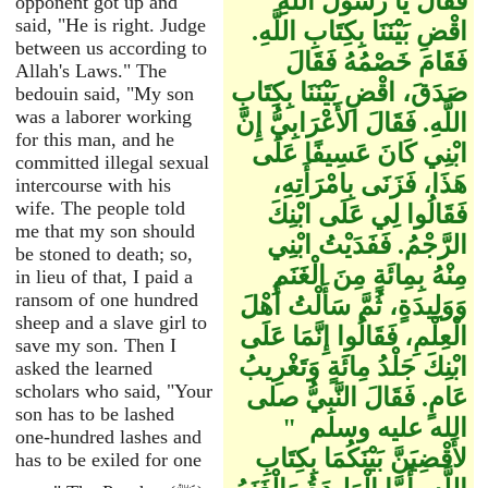
فَقَالَ يَا رَسُولَ اللَّهِ
opponent got up and
said, "He is right. Judge
اقْضِ بَيْنَنَا بِكِتَابِ اللَّهِ‏.‏
between us according to
فَقَامَ خَصْمُهُ فَقَالَ
Allah's Laws." The
صَدَقَ، اقْضِ بَيْنَنَا بِكِتَابِ
bedouin said, "My son
was a laborer working
اللَّهِ‏.‏ فَقَالَ الأَعْرَابِيُّ إِنَّ
for this man, and he
ابْنِي كَانَ عَسِيفًا عَلَى
committed illegal sexual
هَذَا، فَزَنَى بِامْرَأَتِهِ،
intercourse with his
wife. The people told
فَقَالُوا لِي عَلَى ابْنِكَ
me that my son should
الرَّجْمُ‏.‏ فَفَدَيْتُ ابْنِي
be stoned to death; so,
مِنْهُ بِمِائَةٍ مِنَ الْغَنَمِ
in lieu of that, I paid a
ransom of one hundred
وَوَلِيدَةٍ، ثُمَّ سَأَلْتُ أَهْلَ
sheep and a slave girl to
الْعِلْمِ، فَقَالُوا إِنَّمَا عَلَى
save my son. Then I
ابْنِكَ جَلْدُ مِائَةٍ وَتَغْرِيبُ
asked the learned
scholars who said, "Your
عَامٍ‏.‏ فَقَالَ النَّبِيُّ صلى
son has to be lashed
الله عليه وسلم ‏ "‏
one-hundred lashes and
لأَقْضِيَنَّ بَيْنَكُمَا بِكِتَابِ
has to be exiled for one