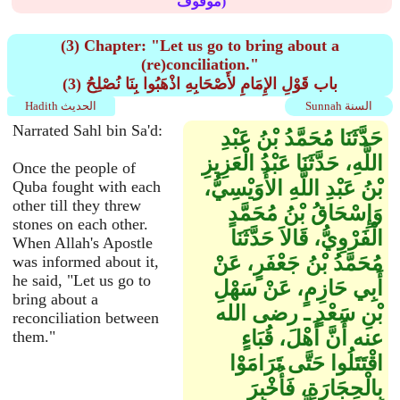
موقوف)
(3) Chapter: "Let us go to bring about a
(re)conciliation."
(3) باب قَوْلِ الإِمَامِ لأَصْحَابِهِ اذْهَبُوا بِنَا نُصْلِحُ
Sunnah السنة
Hadith الحديث
Narrated Sahl bin Sa'd:
حَدَّثَنَا مُحَمَّدُ بْنُ عَبْدِ
اللَّهِ، حَدَّثَنَا عَبْدُ الْعَزِيزِ
Once the people of
بْنُ عَبْدِ اللَّهِ الأُوَيْسِيُّ،
Quba fought with each
other till they threw
وَإِسْحَاقُ بْنُ مُحَمَّدٍ
stones on each other.
الْفَرْوِيُّ، قَالاَ حَدَّثَنَا
When Allah's Apostle
مُحَمَّدُ بْنُ جَعْفَرٍ، عَنْ
was informed about it,
he said, "Let us go to
أَبِي حَازِمٍ، عَنْ سَهْلِ
bring about a
بْنِ سَعْدٍ ـ رضى الله
reconciliation between
عنه أَنَّ أَهْلَ، قُبَاءٍ
them."
اقْتَتَلُوا حَتَّى تَرَامَوْا
بِالْحِجَارَةِ، فَأُخْبِرَ