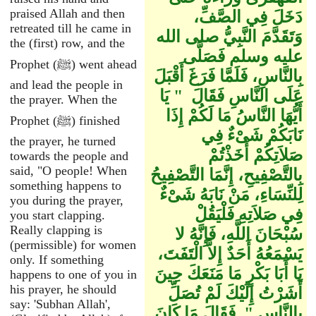
praised Allah and then
دَخَلَ فِي الصَّفِّ،
retreated till he came in
وَتَقَدَّمَ النَّبِيُّ صلى الله
the (first) row, and the
عليه وسلم فَصَلَّى
Prophet (ﷺ) went ahead
بِالنَّاسِ، فَلَمَّا فَرَغَ أَقْبَلَ
and lead the people in
عَلَى النَّاسِ فَقَالَ ‏ "‏ يَا
the prayer. When the
أَيُّهَا النَّاسُ مَا لَكُمْ إِذَا
Prophet (ﷺ) finished
نَابَكُمْ شَىْءٌ فِي
the prayer, he turned
صَلاَتِكُمْ أَخَذْتُمْ
towards the people and
said, "O people! When
بِالتَّصْفِيحِ، إِنَّمَا التَّصْفِيحُ
something happens to
لِلنِّسَاءِ، مَنْ نَابَهُ شَىْءٌ
you during the prayer,
فِي صَلاَتِهِ فَلْيَقُلْ
you start clapping.
Really clapping is
سُبْحَانَ اللَّهِ، فَإِنَّهُ لا
(permissible) for women
يَسْمَعُهُ أَحَدٌ إِلاَّ الْتَفَتَ،
only. If something
يَا أَبَا بَكْرٍ مَا مَنَعَكَ حِينَ
happens to one of you in
his prayer, he should
أَشَرْتُ إِلَيْكَ لَمْ تُصَلِّ
say: 'Subhan Allah',
بِالنَّاسِ ‏"‏‏.‏ فَقَالَ مَا كَانَ