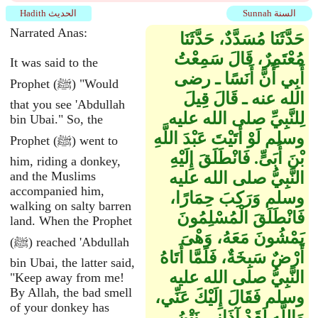
Sunnah السنة
Hadith الحديث
Narrated Anas:
حَدَّثَنَا مُسَدَّدٌ، حَدَّثَنَا
مُعْتَمِرٌ، قَالَ سَمِعْتُ
It was said to the
أَبِي أَنَّ أَنَسًا ـ رضى
Prophet (ﷺ) "Would
الله عنه ـ قَالَ قِيلَ
that you see 'Abdullah
لِلنَّبِيِّ صلى الله عليه
bin Ubai." So, the
وسلم لَوْ أَتَيْتَ عَبْدَ اللَّهِ
Prophet (ﷺ) went to
بْنَ أُبَىٍّ‏.‏ فَانْطَلَقَ إِلَيْهِ
him, riding a donkey,
النَّبِيُّ صلى الله عليه
and the Muslims
accompanied him,
وسلم وَرَكِبَ حِمَارًا،
walking on salty barren
فَانْطَلَقَ الْمُسْلِمُونَ
land. When the Prophet
يَمْشُونَ مَعَهُ، وَهْىَ
(ﷺ) reached 'Abdullah
أَرْضٌ سَبِخَةٌ، فَلَمَّا أَتَاهُ
bin Ubai, the latter said,
النَّبِيُّ صلى الله عليه
"Keep away from me!
By Allah, the bad smell
وسلم فَقَالَ إِلَيْكَ عَنِّي،
of your donkey has
وَاللَّهِ لَقَدْ آذَانِي نَتْنُ