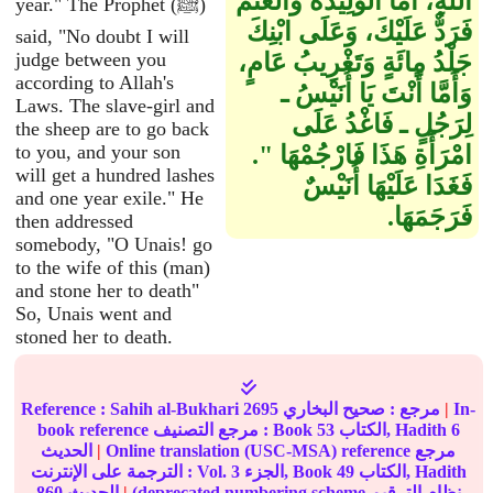
اللَّهِ، أَمَّا الْوَلِيدَةُ وَالْغَنَمُ
year." The Prophet (ﷺ)
فَرَدٌّ عَلَيْكَ، وَعَلَى ابْنِكَ
said, "No doubt I will
جَلْدُ مِائَةٍ وَتَغْرِيبُ عَامٍ،
judge between you
according to Allah's
وَأَمَّا أَنْتَ يَا أُنَيْسُ ـ
Laws. The slave-girl and
لِرَجُلٍ ـ فَاغْدُ عَلَى
the sheep are to go back
امْرَأَةِ هَذَا فَارْجُمْهَا ‏"‏‏.‏
to you, and your son
will get a hundred lashes
فَغَدَا عَلَيْهَا أُنَيْسٌ
and one year exile." He
فَرَجَمَهَا‏.‏
then addressed
somebody, "O Unais! go
to the wife of this (man)
and stone her to death"
So, Unais went and
stoned her to death.
In-
|
مرجع :
صحيح البخاري
2695
Sahih al-Bukhari
Reference :
6
الكتاب, Hadith
53
book reference مرجع التصنيف : Book
Online translation (USC-MSA) reference مرجع
|
الحديث
الكتاب, Hadith
49
الجزء, Book
3
الترجمة على الإنترنت : Vol.
(deprecated numbering scheme نظام الترقيم
|
الحديث
860