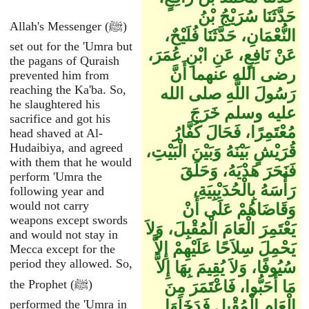
حَدَّثَنَا سُرَيْجُ بْنُ
Allah's Messenger (ﷺ)
النُّعْمَانِ، حَدَّثَنَا فُلَيْحٌ،
set out for the 'Umra but
عَنْ نَافِعٍ، عَنِ ابْنِ عُمَرَ،
the pagans of Quraish
رضى الله عنهما أَنَّ
prevented him from
reaching the Ka'ba. So,
رَسُولَ اللَّهِ صلى الله
he slaughtered his
عليه وسلم خَرَجَ
sacrifice and got his
مُعْتَمِرًا، فَحَالَ كُفَّارُ
head shaved at Al-
Hudaibiya, and agreed
قُرَيْشٍ بَيْنَهُ وَبَيْنَ الْبَيْتِ،
with them that he would
فَنَحَرَ هَدْيَهُ، وَحَلَقَ
perform 'Umra the
رَأْسَهُ بِالْحُدَيْبِيَةِ،
following year and
would not carry
وَقَاضَاهُمْ عَلَى أَنْ
weapons except swords
يَعْتَمِرَ الْعَامَ الْمُقْبِلَ، وَلاَ
and would not stay in
يَحْمِلَ سِلاَحًا عَلَيْهِمْ إِلاَّ
Mecca except for the
period they allowed. So,
سُيُوفًا، وَلاَ يُقِيمَ بِهَا إِلاَّ
the Prophet (ﷺ)
مَا أَحَبُّوا، فَاعْتَمَرَ مِنَ
الْعَامِ الْمُقْبِلِ فَدَخَلَهَا
performed the 'Umra in