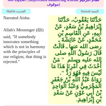
موقوف)
Sunnah السنة
Hadith الحديث
Narrated Aisha:
حَدَّثَنَا يَعْقُوبُ، حَدَّثَنَا
إِبْرَاهِيمُ بْنُ سَعْدٍ، عَنْ
Allah's Messenger (ﷺ)
أَبِيهِ، عَنِ الْقَاسِمِ بْنِ
said, "If somebody
مُحَمَّدٍ، عَنْ عَائِشَةَ ـ
innovates something
رضى الله عنها ـ قَالَتْ
which is not in harmony
with the principles of
قَالَ رَسُولُ اللَّهِ صلى
our religion, that thing is
الله عليه وسلم ‏ "‏ مَنْ
rejected."
أَحْدَثَ فِي أَمْرِنَا هَذَا مَا
لَيْسَ فِيهِ فَهُوَ رَدٌّ ‏"‏‏.‏
رَوَاهُ عَبْدُ اللَّهِ بْنُ جَعْفَرٍ
الْمَخْرَمِيُّ وَعَبْدُ الْوَاحِدِ
بْنُ أَبِي عَوْنٍ عَنْ سَعْدِ
بْنِ إِبْرَاهِيمَ‏.‏