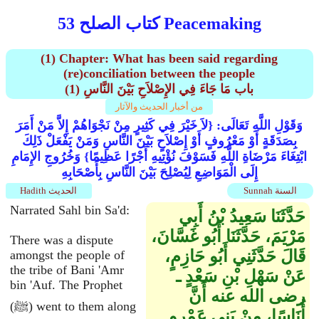
كتاب الصلح 53 Peacemaking
(1) Chapter: What has been said regarding
(re)conciliation between the people
(1) باب مَا جَاءَ فِي الإِصْلاَحِ بَيْنَ النَّاسِ
من أخبار الحديث والآثار
وَقَوْلِ اللَّهِ تَعَالَى: {لاَ خَيْرَ فِي كَثِيرٍ مِنْ نَجْوَاهُمْ إِلاَّ مَنْ أَمَرَ
بِصَدَقَةٍ أَوْ مَعْرُوفٍ أَوْ إِصْلاَحٍ بَيْنَ النَّاسِ وَمَنْ يَفْعَلْ ذَلِكَ
ابْتِغَاءَ مَرْضَاةِ اللَّهِ فَسَوْفَ نُؤْتِيهِ أَجْرًا عَظِيمًا} وَخُرُوجِ الإِمَامِ
إِلَى الْمَوَاضِعِ لِيُصْلِحَ بَيْنَ النَّاسِ بِأَصْحَابِهِ
Sunnah السنة
Hadith الحديث
Narrated Sahl bin Sa'd:
حَدَّثَنَا سَعِيدُ بْنُ أَبِي
مَرْيَمَ، حَدَّثَنَا أَبُو غَسَّانَ،
There was a dispute
قَالَ حَدَّثَنِي أَبُو حَازِمٍ،
amongst the people of
the tribe of Bani 'Amr
عَنْ سَهْلِ بْنِ سَعْدٍ ـ
bin 'Auf. The Prophet
رضى الله عنه أَنَّ
(ﷺ) went to them along
أُنَاسًا، مِنْ بَنِي عَمْرِو