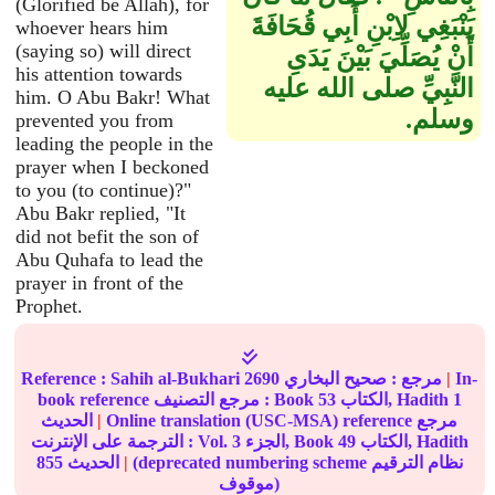
(Glorified be Allah), for
يَنْبَغِي لاِبْنِ أَبِي قُحَافَةَ
whoever hears him
(saying so) will direct
أَنْ يُصَلِّيَ بَيْنَ يَدَىِ
his attention towards
النَّبِيِّ صلى الله عليه
him. O Abu Bakr! What
وسلم‏.‏
prevented you from
leading the people in the
prayer when I beckoned
to you (to continue)?"
Abu Bakr replied, "It
did not befit the son of
Abu Quhafa to lead the
prayer in front of the
Prophet.
In-
|
مرجع :
صحيح البخاري
2690
Sahih al-Bukhari
Reference :
1
الكتاب, Hadith
53
book reference مرجع التصنيف : Book
Online translation (USC-MSA) reference مرجع
|
الحديث
الكتاب, Hadith
49
الجزء, Book
3
الترجمة على الإنترنت : Vol.
(deprecated numbering scheme نظام الترقيم
|
الحديث
855
موقوف)