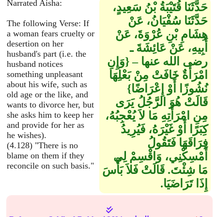
Narrated Aisha:
حَدَّثَنَا قُتَيْبَةُ بْنُ سَعِيدٍ،
حَدَّثَنَا سُفْيَانُ، عَنْ
The following Verse: If
هِشَامِ بْنِ عُرْوَةَ، عَنْ
a woman fears cruelty or
desertion on her
أَبِيهِ، عَنْ عَائِشَةَ ـ
husband's part (i.e. the
رضى الله عنها – ‏{‏وَإِنِ
husband notices
امْرَأَةٌ خَافَتْ مِنْ بَعْلِهَا
something unpleasant
about his wife, such as
نُشُوزًا أَوْ إِعْرَاضًا‏}‏
old age or the like, and
قَالَتْ هُوَ الرَّجُلُ يَرَى
wants to divorce her, but
مِنِ امْرَأَتِهِ مَا لاَ يُعْجِبُهُ،
she asks him to keep her
and provide for her as
كِبَرًا أَوْ غَيْرَهُ، فَيُرِيدُ
he wishes).
فِرَاقَهَا فَتَقُولُ
(4.128) "There is no
أَمْسِكْنِي، وَاقْسِمْ لِي
blame on them if they
reconcile on such basis."
مَا شِئْتَ‏.‏ قَالَتْ فَلاَ بَأْسَ
إِذَا تَرَاضَيَا‏.‏