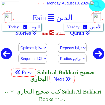
→ ←
Monday, August 10, 2026
الدين
Ẹsin
الأمس
Yẹsday
اليوم
Today
Stories
Quran
مشاركة
Share
Sahih al-Bukhari صحيح
Prev
Next
البخاري
︿﹀ كتب صحيح البخاري Sahih Al Bukhari
Books ﹀︿