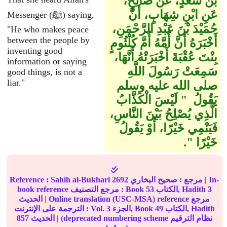
بْنُ سَعْدٍ، عَنْ صَالِحٍ،
عَنِ ابْنِ شِهَابٍ، أَنَّ
Messenger (ﷺ) saying,
حُمَيْدَ بْنَ عَبْدِ الرَّحْمَنِ،
"He who makes peace
between the people by
أَخْبَرَهُ أَنَّ أُمَّهُ أُمَّ كُلْثُومٍ
inventing good
بِنْتَ عُقْبَةَ أَخْبَرَتْهُ أَنَّهَا،
information or saying
سَمِعَتْ رَسُولَ اللَّهِ
good things, is not a
liar."
صلى الله عليه وسلم
يَقُولُ ‏ "‏ لَيْسَ الْكَذَّابُ
الَّذِي يُصْلِحُ بَيْنَ النَّاسِ،
فَيَنْمِي خَيْرًا، أَوْ يَقُولُ
خَيْرًا ‏"‏‏.‏
In-
|
مرجع :
صحيح البخاري
2692
Sahih al-Bukhari
Reference :
3
الكتاب, Hadith
53
book reference مرجع التصنيف : Book
Online translation (USC-MSA) reference مرجع
|
الحديث
الكتاب, Hadith
49
الجزء, Book
3
الترجمة على الإنترنت : Vol.
(deprecated numbering scheme نظام الترقيم
|
الحديث
857