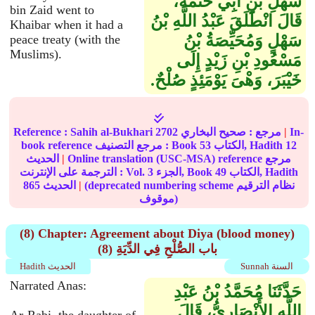
سَهْلِ بْنِ أَبِي حَثْمَةَ،
bin Zaid went to
قَالَ انْطَلَقَ عَبْدُ اللَّهِ بْنُ
Khaibar when it had a
سَهْلٍ وَمُحَيِّصَةُ بْنُ
peace treaty (with the
Muslims).
مَسْعُودِ بْنِ زَيْدٍ إِلَى
خَيْبَرَ، وَهْىَ يَوْمَئِذٍ صُلْحٌ‏.‏
In-
|
مرجع :
صحيح البخاري
2702
Sahih al-Bukhari
Reference :
12
الكتاب, Hadith
53
book reference مرجع التصنيف : Book
Online translation (USC-MSA) reference مرجع
|
الحديث
الكتاب, Hadith
49
الجزء, Book
3
الترجمة على الإنترنت : Vol.
(deprecated numbering scheme نظام الترقيم
|
الحديث
865
موقوف)
(8) Chapter: Agreement about Diya (blood money)
(8) باب الصُّلْحِ فِي الدِّيَةِ
Sunnah السنة
Hadith الحديث
Narrated Anas:
حَدَّثَنَا مُحَمَّدُ بْنُ عَبْدِ
اللَّهِ الأَنْصَارِيُّ، قَالَ