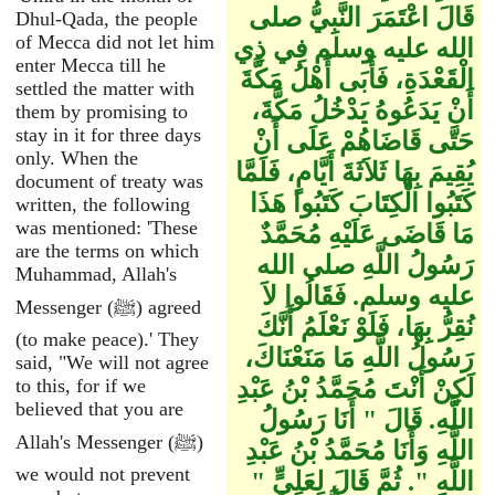
قَالَ اعْتَمَرَ النَّبِيُّ صلى
Dhul-Qada, the people
of Mecca did not let him
الله عليه وسلم فِي ذِي
enter Mecca till he
الْقَعْدَةِ، فَأَبَى أَهْلُ مَكَّةَ
settled the matter with
أَنْ يَدَعُوهُ يَدْخُلُ مَكَّةَ،
them by promising to
stay in it for three days
حَتَّى قَاضَاهُمْ عَلَى أَنْ
only. When the
يُقِيمَ بِهَا ثَلاَثَةَ أَيَّامٍ، فَلَمَّا
document of treaty was
كَتَبُوا الْكِتَابَ كَتَبُوا هَذَا
written, the following
was mentioned: 'These
مَا قَاضَى عَلَيْهِ مُحَمَّدٌ
are the terms on which
رَسُولُ اللَّهِ صلى الله
Muhammad, Allah's
عليه وسلم‏.‏ فَقَالُوا لاَ
Messenger (ﷺ) agreed
نُقِرُّ بِهَا، فَلَوْ نَعْلَمُ أَنَّكَ
(to make peace).' They
رَسُولُ اللَّهِ مَا مَنَعْنَاكَ،
said, "We will not agree
لَكِنْ أَنْتَ مُحَمَّدُ بْنُ عَبْدِ
to this, for if we
believed that you are
اللَّهِ‏.‏ قَالَ ‏"‏ أَنَا رَسُولُ
Allah's Messenger (ﷺ)
اللَّهِ وَأَنَا مُحَمَّدُ بْنُ عَبْدِ
we would not prevent
اللَّهِ ‏"‏‏.‏ ثُمَّ قَالَ لِعَلِيٍّ ‏"‏