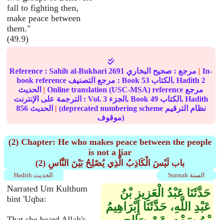
fall to fighting then,
make peace between
them."
(49.9)
In-
|
مرجع :
صحيح البخاري
2691
Sahih al-Bukhari
Reference :
2
الكتاب, Hadith
53
book reference مرجع التصنيف : Book
Online translation (USC-MSA) reference مرجع
|
الحديث
الكتاب, Hadith
49
الجزء, Book
3
الترجمة على الإنترنت : Vol.
(deprecated numbering scheme نظام الترقيم
|
الحديث
856
موقوف)
(2) Chapter: He who makes peace between the people
is not a liar
(2) باب لَيْسَ الْكَاذِبُ الَّذِي يُصْلِحُ بَيْنَ النَّاسِ
Sunnah السنة
Hadith الحديث
Narrated Um Kulthum
حَدَّثَنَا عَبْدُ الْعَزِيزِ بْنُ
bint 'Uqba:
عَبْدِ اللَّهِ، حَدَّثَنَا إِبْرَاهِيمُ
That she heard Allah's