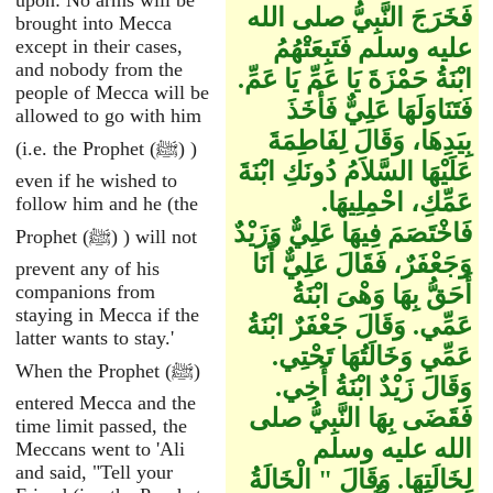
upon: No arms will be
فَخَرَجَ النَّبِيُّ صلى الله
brought into Mecca
عليه وسلم فَتَبِعَتْهُمُ
except in their cases,
and nobody from the
ابْنَةُ حَمْزَةَ يَا عَمِّ يَا عَمِّ‏.‏
people of Mecca will be
فَتَنَاوَلَهَا عَلِيٌّ فَأَخَذَ
allowed to go with him
بِيَدِهَا، وَقَالَ لِفَاطِمَةَ
(i.e. the Prophet (ﷺ) )
عَلَيْهَا السَّلاَمُ دُونَكِ ابْنَةَ
even if he wished to
عَمِّكِ، احْمِلِيهَا‏.‏
follow him and he (the
فَاخْتَصَمَ فِيهَا عَلِيٌّ وَزَيْدٌ
Prophet (ﷺ) ) will not
وَجَعْفَرٌ، فَقَالَ عَلِيٌّ أَنَا
prevent any of his
أَحَقُّ بِهَا وَهْىَ ابْنَةُ
companions from
staying in Mecca if the
عَمِّي‏.‏ وَقَالَ جَعْفَرٌ ابْنَةُ
latter wants to stay.'
عَمِّي وَخَالَتُهَا تَحْتِي‏.‏
When the Prophet (ﷺ)
وَقَالَ زَيْدٌ ابْنَةُ أَخِي‏.‏
entered Mecca and the
فَقَضَى بِهَا النَّبِيُّ صلى
time limit passed, the
الله عليه وسلم
Meccans went to 'Ali
and said, "Tell your
لِخَالَتِهَا‏.‏ وَقَالَ ‏"‏ الْخَالَةُ