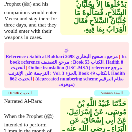
يَدْخُلُوهَا إِلاَّ بِجُلُبَّانِ
Prophet (ﷺ) and his
السِّلاَحِ، فَسَأَلُوهُ مَا
companions would enter
Mecca and stay there for
جُلُبَّانُ السِّلاَحِ فَقَالَ
three days, and that they
الْقِرَابُ بِمَا فِيهِ‏.‏
would enter with their
weapons in cases.
In-
|
مرجع :
صحيح البخاري
2698
Sahih al-Bukhari
Reference :
8
الكتاب, Hadith
53
book reference مرجع التصنيف : Book
Online translation (USC-MSA) reference مرجع
|
الحديث
الكتاب, Hadith
49
الجزء, Book
3
الترجمة على الإنترنت : Vol.
(deprecated numbering scheme نظام الترقيم
|
الحديث
862
موقوف)
Sunnah السنة
Hadith الحديث
Narrated Al-Bara:
حَدَّثَنَا عُبَيْدُ اللَّهِ بْنُ
مُوسَى، عَنْ إِسْرَائِيلَ،
When the Prophet (ﷺ)
عَنْ أَبِي إِسْحَاقَ، عَنِ
intended to perform
الْبَرَاءِ ـ رضى الله عنه ـ
'Umra in the month of