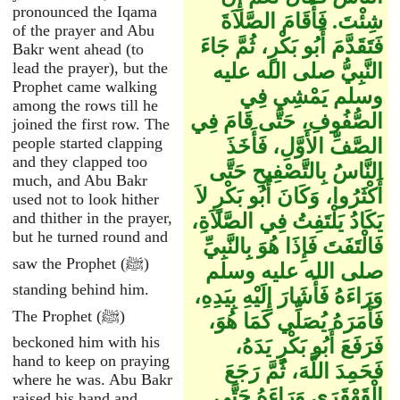
pronounced the Iqama
شِئْتَ‏.‏ فَأَقَامَ الصَّلاَةَ
of the prayer and Abu
فَتَقَدَّمَ أَبُو بَكْرٍ، ثُمَّ جَاءَ
Bakr went ahead (to
lead the prayer), but the
النَّبِيُّ صلى الله عليه
Prophet came walking
وسلم يَمْشِي فِي
among the rows till he
الصُّفُوفِ، حَتَّى قَامَ فِي
joined the first row. The
people started clapping
الصَّفِّ الأَوَّلِ، فَأَخَذَ
and they clapped too
النَّاسُ بِالتَّصْفِيحِ حَتَّى
much, and Abu Bakr
أَكْثَرُوا، وَكَانَ أَبُو بَكْرٍ لاَ
used not to look hither
and thither in the prayer,
يَكَادُ يَلْتَفِتُ فِي الصَّلاَةِ،
but he turned round and
فَالْتَفَتَ فَإِذَا هُوَ بِالنَّبِيِّ
saw the Prophet (ﷺ)
صلى الله عليه وسلم
standing behind him.
وَرَاءَهُ فَأَشَارَ إِلَيْهِ بِيَدِهِ،
The Prophet (ﷺ)
فَأَمَرَهُ يُصَلِّي كَمَا هُوَ،
beckoned him with his
فَرَفَعَ أَبُو بَكْرٍ يَدَهُ،
hand to keep on praying
فَحَمِدَ اللَّهَ، ثُمَّ رَجَعَ
where he was. Abu Bakr
الْقَهْقَرَى وَرَاءَهُ حَتَّى
raised his hand and