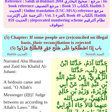
In-
|
مرجع :
صحيح البخاري
2694
Sahih al-Bukhari
Reference :
5
الكتاب, Hadith
53
book reference مرجع التصنيف : Book
Online translation (USC-MSA) reference مرجع
|
الحديث
الكتاب, Hadith
49
الجزء, Book
3
الترجمة على الإنترنت : Vol.
(deprecated numbering scheme نظام الترقيم
|
الحديث
859
موقوف)
(5) Chapter: If some people are (re)conciled on illegal
basis, their reconciliation is rejected
(5) باب إِذَا اصْطَلَحُوا عَلَى صُلْحِ جَوْرٍ فَالصُّلْحُ مَرْدُودٌ
Sunnah السنة
Hadith الحديث
Narrated Abu Huraira
حَدَّثَنَا آدَمُ، حَدَّثَنَا ابْنُ
and Zaid bin Khalid Al-
أَبِي ذِئْبٍ، حَدَّثَنَا
Juhani:
الزُّهْرِيُّ، عَنْ عُبَيْدِ اللَّهِ
A bedouin came and
بْنِ عَبْدِ اللَّهِ، عَنْ أَبِي
said, "O Allah's
هُرَيْرَةَ، وَزَيْدِ بْنِ خَالِدٍ
Messenger (ﷺ)! Judge
الْجُهَنِيِّ، رضى الله
between us according to
عنهما قَالاَ جَاءَ أَعْرَابِيٌّ
Allah's Laws." His