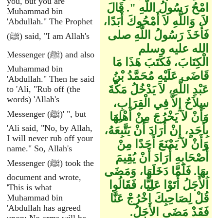
you, but you are
امْحُ رَسُولُ اللَّهِ ‏"‏‏.‏ قَالَ
Muhammad bin
لاَ، وَاللَّهِ لاَ أَمْحُوكَ أَبَدًا،
'Abdullah." The Prophet
فَأَخَذَ رَسُولُ اللَّهِ صلى
(ﷺ) said, "I am Allah's
الله عليه وسلم
Messenger (ﷺ) and also
الْكِتَابَ، فَكَتَبَ هَذَا مَا
Muhammad bin
قَاضَى عَلَيْهِ مُحَمَّدُ بْنُ
'Abdullah." Then he said
عَبْدِ اللَّهِ، لاَ يَدْخُلُ مَكَّةَ
to 'Ali, "Rub off (the
words) 'Allah's
سِلاَحٌ إِلاَّ فِي الْقِرَابِ،
Messenger (ﷺ)' ", but
وَأَنْ لاَ يَخْرُجَ مِنْ أَهْلِهَا
'Ali said, "No, by Allah,
بِأَحَدٍ، إِنْ أَرَادَ أَنْ يَتَّبِعَهُ،
I will never rub off your
وَأَنْ لاَ يَمْنَعَ أَحَدًا مِنْ
name." So, Allah's
أَصْحَابِهِ أَرَادَ أَنْ يُقِيمَ
Messenger (ﷺ) took the
بِهَا‏.‏ فَلَمَّا دَخَلَهَا، وَمَضَى
document and wrote,
الأَجَلُ أَتَوْا عَلِيًّا، فَقَالُوا
'This is what
قُلْ لِصَاحِبِكَ اخْرُجْ عَنَّا
Muhammad bin
'Abdullah has agreed
فَقَدْ مَضَى الأَجَلُ‏.‏