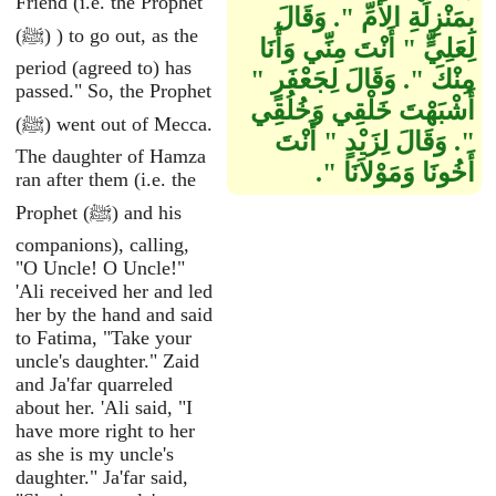
Friend (i.e. the Prophet
بِمَنْزِلَةِ الأُمِّ ‏"‏‏.‏ وَقَالَ
(ﷺ) ) to go out, as the
لِعَلِيٍّ ‏"‏ أَنْتَ مِنِّي وَأَنَا
period (agreed to) has
مِنْكَ ‏"‏‏.‏ وَقَالَ لِجَعْفَرٍ ‏"‏
passed." So, the Prophet
أَشْبَهْتَ خَلْقِي وَخُلُقِي
(ﷺ) went out of Mecca.
‏"‏‏.‏ وَقَالَ لِزَيْدٍ ‏"‏ أَنْتَ
The daughter of Hamza
أَخُونَا وَمَوْلاَنَا ‏"‏‏.‏
ran after them (i.e. the
Prophet (ﷺ) and his
companions), calling,
"O Uncle! O Uncle!"
'Ali received her and led
her by the hand and said
to Fatima, "Take your
uncle's daughter." Zaid
and Ja'far quarreled
about her. 'Ali said, "I
have more right to her
as she is my uncle's
daughter." Ja'far said,