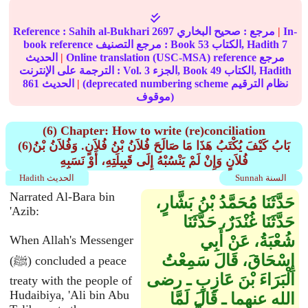
In-
|
مرجع :
صحيح البخاري
2697
Sahih al-Bukhari
Reference :
7
الكتاب, Hadith
53
book reference مرجع التصنيف : Book
Online translation (USC-MSA) reference مرجع
|
الحديث
الكتاب, Hadith
49
الجزء, Book
3
الترجمة على الإنترنت : Vol.
(deprecated numbering scheme نظام الترقيم
|
الحديث
861
موقوف)
(6) Chapter: How to write (re)conciliation
(6)بَابُ كَيْفَ يُكْتَبُ هَذَا مَا صَالَحَ فُلاَنُ بْنُ فُلاَنٍ. وَفُلاَنُ بْنُ
فُلاَنٍ وَإِنْ لَمْ يَنْسُبْهُ إِلَى قَبِيلَتِهِ، أَوْ نَسَبِهِ
Sunnah السنة
Hadith الحديث
Narrated Al-Bara bin
حَدَّثَنَا مُحَمَّدُ بْنُ بَشَّارٍ،
'Azib:
حَدَّثَنَا غُنْدَرٌ، حَدَّثَنَا
شُعْبَةُ، عَنْ أَبِي
When Allah's Messenger
إِسْحَاقَ، قَالَ سَمِعْتُ
(ﷺ) concluded a peace
الْبَرَاءَ بْنَ عَازِبٍ ـ رضى
treaty with the people of
Hudaibiya, 'Ali bin Abu
الله عنهما ـ قَالَ لَمَّا