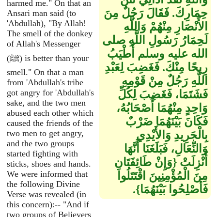
harmed me." On that an
حِمَارِكَ‏.‏ فَقَالَ رَجُلٌ مِنَ
Ansari man said (to
'Abdullah), "By Allah!
الأَنْصَارِ مِنْهُمْ وَاللَّهِ
The smell of the donkey
لَحِمَارُ رَسُولِ اللَّهِ صلى
of Allah's Messenger
الله عليه وسلم أَطْيَبُ
(ﷺ) is better than your
رِيحًا مِنْكَ‏.‏ فَغَضِبَ لِعَبْدِ
smell." On that a man
اللَّهِ رَجُلٌ مِنْ قَوْمِهِ
from 'Abdullah's tribe
got angry for 'Abdullah's
فَشَتَمَا، فَغَضِبَ لِكُلِّ
sake, and the two men
وَاحِدٍ مِنْهُمَا أَصْحَابُهُ،
abused each other which
فَكَانَ بَيْنَهُمَا ضَرْبٌ
caused the friends of the
two men to get angry,
بِالْجَرِيدِ وَالأَيْدِي
and the two groups
وَالنِّعَالِ، فَبَلَغَنَا أَنَّهَا
started fighting with
أُنْزِلَتْ ‏{‏وَإِنْ طَائِفَتَانِ
sticks, shoes and hands.
We were informed that
مِنَ الْمُؤْمِنِينَ اقْتَتَلُوا
the following Divine
فَأَصْلِحُوا بَيْنَهُمَا‏}‏‏.‏
Verse was revealed (in
this concern):-- "And if
two groups of Believers