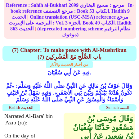
In-
|
مرجع :
صحيح البخاري
2699
Sahih al-Bukhari
Reference :
9
الكتاب, Hadith
53
book reference مرجع التصنيف : Book
Online translation (USC-MSA) reference مرجع
|
الحديث
الكتاب, Hadith
49
الجزء, Book
3
الترجمة على الإنترنت : Vol.
(deprecated numbering scheme نظام الترقيم
|
الحديث
863
موقوف)
(7) Chapter: To make peace with Al-Mushrikun
(7) باب الصُّلْحِ مَعَ الْمُشْرِكِينَ
من أخبار الحديث والآثار
فِيهِ عَنْ أَبِي سُفْيَانَ.
وَقَالَ عَوْفُ بْنُ مَالِكٍ عَنِ النَّبِيِّ صَلَّى اللَّهُ عَلَيْهِ وَسَلَّمَ: «ثُمَّ
تَكُونُ هُدْنَةٌ بَيْنَكُمْ وَبَيْنَ بَنِي الأَصْفَرِ». وَفِيهِ سَهْلُ بْنُ حُنَيْفٍ
وَأَسْمَاءُ وَالْمِسْوَرُ عَنِ النَّبِيِّ صَلَّى اللَّهُ عَلَيْهِ وَسَلَّمَ
Sunnah السنة
Hadith الحديث
Narrated Al-Bara' bin
وَقَالَ مُوسَى بْنُ
'Azib (ra):
مَسْعُودٍ حَدَّثَنَا سُفْيَانُ
بْنُ سَعِيدٍ، عَنْ أَبِي
On the day of