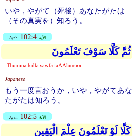
いや，やがて（死後）あなたがたは
（その真実を）知ろう。
102:4
الأية
Ayah
ثُمَّ كَلَّا سَوْفَ تَعْلَمُونَ
Thumma kalla sawfa taAAlamoon
Japanese
もう一度言おうか，いや，やがてあな
たがたは知ろう。
102:5
الأية
Ayah
كَلَّا لَوْ تَعْلَمُونَ عِلْمَ الْيَقِينِ