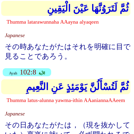
ثُمَّ لَتَرَوُنَّهَا عَيْنَ الْيَقِينِ
Thumma latarawunnaha AAayna alyaqeen
Japanese
その時あなたがたはそれを明確に目で
見ることであろう。
102:8
الأية
Ayah
ثُمَّ لَتُسْأَلُنَّ يَوْمَئِذٍ عَنِ النَّعِيمِ
Thumma latus-alunna yawma-ithin AAaniannaAAeem
Japanese
その日あなたがたは，（現を抜かして