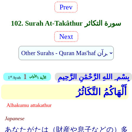
Prev
102. Surah At-Takâthur سورة التكاثر
Next
1
بِسْم ِ اللهِ الرَّحْمَٰنِ الرَّحِيمِ
الأولي
st
الأية ١
Ayah
1
أَلْهَاكُمُ التَّكَاثُرُ
Alhakumu attakathur
Japanese
あなたがたは（財産や息子などの）多