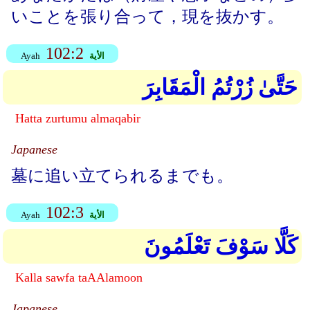
いことを張り合って，現を抜かす。
102:2
الأية
Ayah
حَتَّىٰ زُرْتُمُ الْمَقَابِرَ
Hatta zurtumu almaqabir
Japanese
墓に追い立てられるまでも。
102:3
الأية
Ayah
كَلَّا سَوْفَ تَعْلَمُونَ
Kalla sawfa taAAlamoon
Japanese