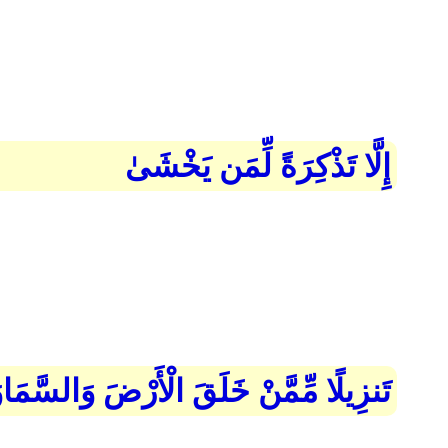
إِلَّا تَذْكِرَةً لِّمَن يَخْشَىٰ
تَنزِيلًا مِّمَّنْ خَلَقَ الْأَرْضَ وَالسَّمَ