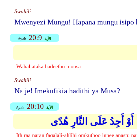
Swahili
Mwenyezi Mungu! Hapana mungu isipo k
20:9
الأية
Ayah
Wahal ataka hadeethu moosa
Swahili
Na je! Imekufikia hadithi ya Musa?
20:10
الأية
Ayah
ٍ أَوْ أَجِدُ عَلَى النَّارِ هُدًى
Ith raa naran faqalali-ahlihi omkuthoo innee anastu