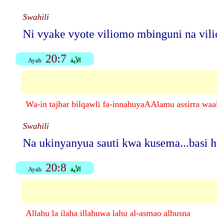
Swahili
Ni vyake vyote viliomo mbinguni na vilio
20:7
الأية
Ayah
Wa-in tajhar bilqawli fa-innahuyaAAlamu assirra waa
Swahili
Na ukinyanyua sauti kwa kusema...basi ha
20:8
الأية
Ayah
Allahu la ilaha illahuwa lahu al-asmao alhusna