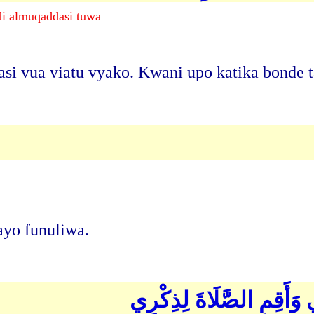
i almuqaddasi tuwa
i vua viatu vyako. Kwani upo katika bonde ta
ayo funuliwa.
دْنِي وَأَقِمِ الصَّلَاةَ لِذِكْرِي