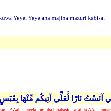
uwa Yeye. Yeye ana majina mazuri kabisa.
ِنِّي آنَسْتُ نَارًا لَّعَلِّي آتِيكُم مِّنْهَا بِقَبَس
 naran laAAallee ateekumminha biqabasin aw ajidu AAala anna