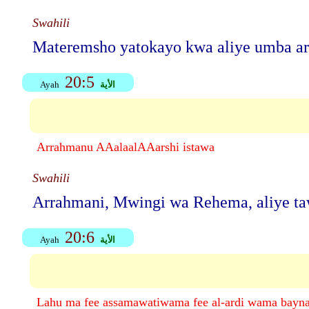
Swahili
Materemsho yatokayo kwa aliye umba ard
20:5
الأية
Ayah
Arrahmanu AAalaalAAarshi istawa
Swahili
Arrahmani, Mwingi wa Rehema, aliye taw
20:6
الأية
Ayah
Lahu ma fee assamawatiwama fee al-ardi wama bayn