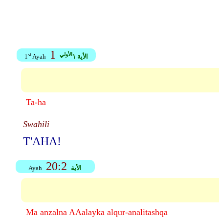
1
الأولي
st
الأية ١
Ayah
1
Ta-ha
Swahili
T'AHA!
20:2
الأية
Ayah
Ma anzalna AAalayka alqur-analitashqa