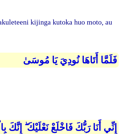
uleteeni kijinga kutoka huo moto, au
فَلَمَّا أَتَاهَا نُودِيَ يَا مُوسَىٰ
إِنِّي أَنَا رَبُّكَ فَاخْلَعْ نَعْلَيْكَ ۖ إِنَّكَ