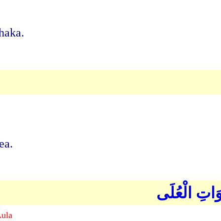
haka.
ea.
اوَاتِ الْعُلَى
Aula