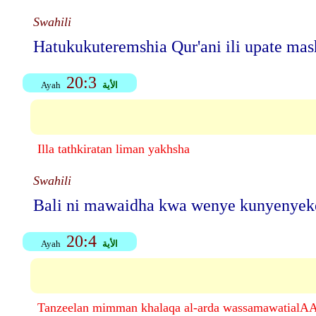
Swahili
Hatukukuteremshia Qur'ani ili upate mas
20:3
الأية
Ayah
Illa tathkiratan liman yakhsha
Swahili
Bali ni mawaidha kwa wenye kunyenyek
20:4
الأية
Ayah
Tanzeelan mimman khalaqa al-arda wassamawatialA