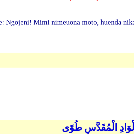
 Ngojeni! Mimi nimeuona moto, huenda nikak
 بِالْوَادِ الْمُقَدَّسِ طُوًى