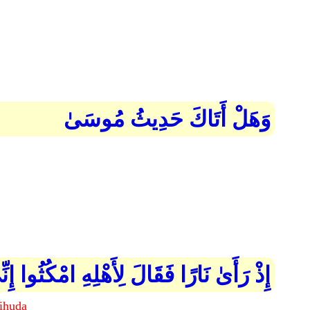
وَهَلْ أَتَاكَ حَدِيثُ مُوسَىٰ
إِذْ رَأَىٰ نَارًا فَقَالَ لِأَهْلِهِ امْكُثُوا إ
rihuda