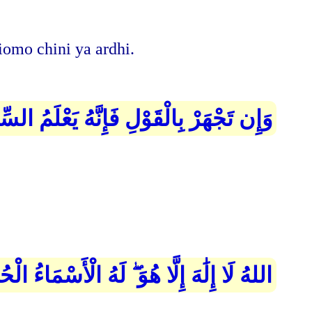
iomo chini ya ardhi.
وَإِن تَجْهَرْ بِالْقَوْلِ فَإِنَّهُ يَعْلَمُ السّ
اللهُ لَا إِلَٰهَ إِلَّا هُوَ ۖ لَهُ الْأَسْمَاءُ الْ