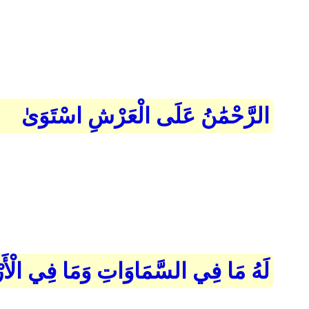
الرَّحْمَٰنُ عَلَى الْعَرْشِ اسْتَوَىٰ
لَهُ مَا فِي السَّمَاوَاتِ وَمَا فِي الْأَرْض