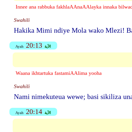
Innee ana rabbuka fakhlaAAnaAAlayka innaka bilwad
Swahili
Hakika Mimi ndiye Mola wako Mlezi! Bas
20:13
الأية
Ayah
Waana ikhtartuka fastamiAAlima yooha
Swahili
Nami nimekuteua wewe; basi sikiliza un
20:14
الأية
Ayah