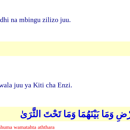
hi na mbingu zilizo juu.
ala juu ya Kiti cha Enzi.
ِ وَمَا بَيْنَهُمَا وَمَا تَحْتَ الثَّرَىٰ
ahuma wamatahta aththara