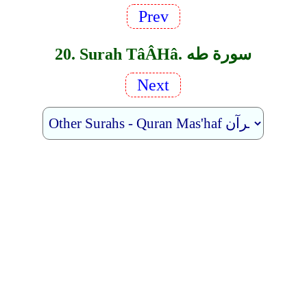
Prev
20. Surah TâÂ­Hâ. سورة طه
Next