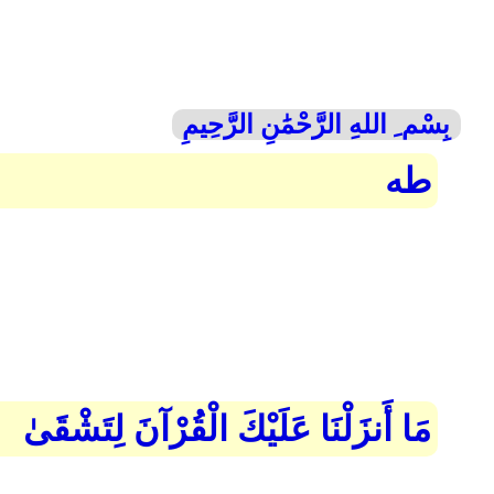
بِسْم ِ اللهِ الرَّحْمَٰنِ الرَّحِيمِ
طه
مَا أَنزَلْنَا عَلَيْكَ الْقُرْآنَ لِتَشْقَىٰ