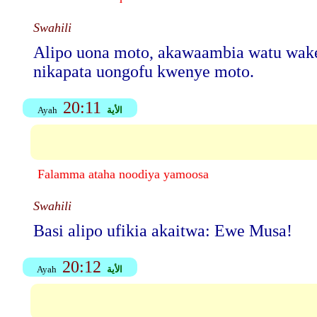
Swahili
Alipo uona moto, akawaambia watu wake:
nikapata uongofu kwenye moto.
20:11
الأية
Ayah
Falamma ataha noodiya yamoosa
Swahili
Basi alipo ufikia akaitwa: Ewe Musa!
20:12
الأية
Ayah