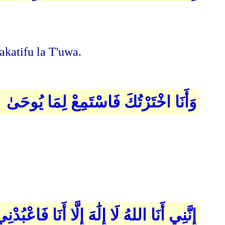
katifu la T'uwa.
وَأَنَا اخْتَرْتُكَ فَاسْتَمِعْ لِمَا يُوحَىٰ
إِنَّنِي أَنَا اللهُ لَا إِلَٰهَ إِلَّا أَنَا فَاعْبُ