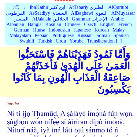
AlQurtubi
AtTabariy الطبري
IbnKathir ابن كثير
📗 →
:
AlMuyassar
AlBaghawi البغوي
AsSaadiyy السعدي
القرطوبي
Arabic
Grammar الإعراب
AlJalalain الجلالين
الميسر
Albanian
Bangla
Bosnian
Chinese
Czech
English
French
German
Hausa
Indonesian
Japanese
Korean
Malay
Malayalam
Persian
Portuguese
Russian
Somali
Spanish
Swahili
Turkish
Urdu
Yoruba
Transliteration [+]
وَأَمَّا ثَمُودُ فَهَدَيْنَاهُمْ فَاسْتَحَبُّوا
الْعَمَىٰ عَلَى الْهُدَىٰ فَأَخَذَتْهُمْ
صَاعِقَةُ الْعَذَابِ الْهُونِ بِمَا كَانُوا
يَكْسِبُونَ
Yoruba
Ní ti ìjọ Thamūd, A ṣàlàyé ìmọ̀nà fún wọn,
ṣùgbọ́n wọ́n nífẹ̀ẹ́ sí àìríran dípò ìmọ̀nà.
Nítorí náà, ìyà iná láti ojú sánmọ̀ tó ń