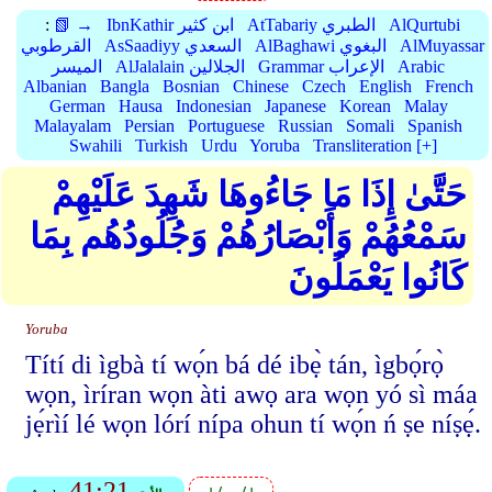
AlQurtubi
AtTabariy الطبري
IbnKathir ابن كثير
📗 →
:
AlMuyassar
AlBaghawi البغوي
AsSaadiyy السعدي
القرطوبي
Arabic
Grammar الإعراب
AlJalalain الجلالين
الميسر
Albanian
Bangla
Bosnian
Chinese
Czech
English
French
German
Hausa
Indonesian
Japanese
Korean
Malay
Malayalam
Persian
Portuguese
Russian
Somali
Spanish
Swahili
Turkish
Urdu
Yoruba
Transliteration [+]
حَتَّىٰ إِذَا مَا جَاءُوهَا شَهِدَ عَلَيْهِمْ
سَمْعُهُمْ وَأَبْصَارُهُمْ وَجُلُودُهُم بِمَا
كَانُوا يَعْمَلُونَ
Yoruba
Títí di ìgbà tí wọ́n bá dé ibẹ̀ tán, ìgbọ́rọ̀
wọn, ìríran wọn àti awọ ara wọn yó sì máa
jẹ́rìí lé wọn lórí nípa ohun tí wọ́n ń ṣe níṣẹ́.
41:21