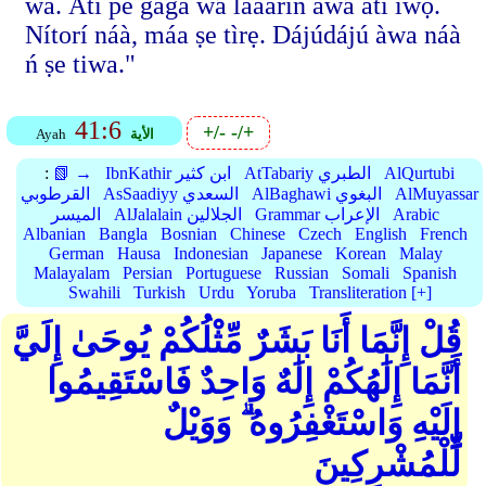
wa. Àti pé gàgá wà láààrin àwa àti ìwọ.
Nítorí náà, máa ṣe tìrẹ. Dájúdájú àwa náà
ń ṣe tiwa."
41:6
+/-
-/+
الأية
Ayah
AlQurtubi
AtTabariy الطبري
IbnKathir ابن كثير
📗 →
:
AlMuyassar
AlBaghawi البغوي
AsSaadiyy السعدي
القرطوبي
Arabic
Grammar الإعراب
AlJalalain الجلالين
الميسر
Albanian
Bangla
Bosnian
Chinese
Czech
English
French
German
Hausa
Indonesian
Japanese
Korean
Malay
Malayalam
Persian
Portuguese
Russian
Somali
Spanish
Swahili
Turkish
Urdu
Yoruba
Transliteration [+]
قُلْ إِنَّمَا أَنَا بَشَرٌ مِّثْلُكُمْ يُوحَىٰ إِلَيَّ
أَنَّمَا إِلَٰهُكُمْ إِلَٰهٌ وَاحِدٌ فَاسْتَقِيمُوا
إِلَيْهِ وَاسْتَغْفِرُوهُ ۗ وَوَيْلٌ
لِّلْمُشْرِكِينَ