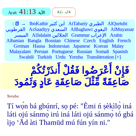
41:13
+/-
-/+
الأية
Ayah
AlQurtubi
AtTabariy الطبري
IbnKathir ابن كثير
📗 →
:
AlMuyassar
AlBaghawi البغوي
AsSaadiyy السعدي
القرطوبي
Arabic
Grammar الإعراب
AlJalalain الجلالين
الميسر
Albanian
Bangla
Bosnian
Chinese
Czech
English
French
German
Hausa
Indonesian
Japanese
Korean
Malay
Malayalam
Persian
Portuguese
Russian
Somali
Spanish
Swahili
Turkish
Urdu
Yoruba
Transliteration [+]
فَإِنْ أَعْرَضُوا فَقُلْ أَنذَرْتُكُمْ
صَاعِقَةً مِّثْلَ صَاعِقَةِ عَادٍ وَثَمُودَ
Yoruba
Tí wọ́n bá gbúnrí, sọ pé: "Èmi ń ṣèkìlọ̀ iná
láti ojú sánmọ̀ irú iná láti ojú sánmọ̀ tó gbá
ìjọ ‘Ād àti Thamūd mú fún yín ni."