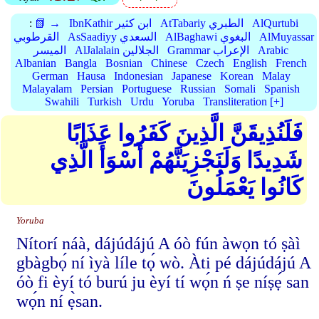
AlQurtubi
AtTabariy الطبري
IbnKathir ابن كثير
📗 →
:
AlMuyassar
AlBaghawi البغوي
AsSaadiyy السعدي
القرطوبي
Arabic
Grammar الإعراب
AlJalalain الجلالين
الميسر
Albanian
Bangla
Bosnian
Chinese
Czech
English
French
German
Hausa
Indonesian
Japanese
Korean
Malay
Malayalam
Persian
Portuguese
Russian
Somali
Spanish
Swahili
Turkish
Urdu
Yoruba
Transliteration [+]
فَلَنُذِيقَنَّ الَّذِينَ كَفَرُوا عَذَابًا
شَدِيدًا وَلَنَجْزِيَنَّهُمْ أَسْوَأَ الَّذِي
كَانُوا يَعْمَلُونَ
Yoruba
Nítorí náà, dájúdájú A óò fún àwọn tó ṣàì
gbàgbọ́ ní ìyà líle tọ́ wò. Àti pé dájúdájú A
óò fi èyí tó burú ju èyí tí wọ́n ń ṣe níṣẹ́ san
wọ́n ní ẹ̀san.