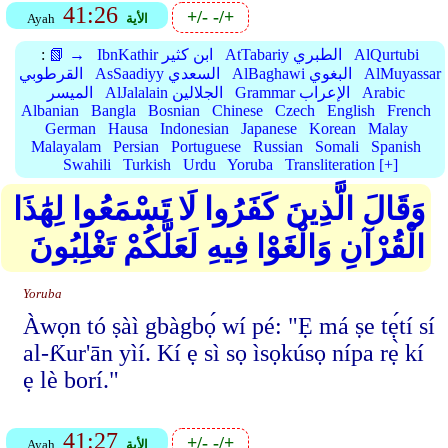
41:26
+/-
-/+
الأية
Ayah
AlQurtubi
AtTabariy الطبري
IbnKathir ابن كثير
📗 →
:
AlMuyassar
AlBaghawi البغوي
AsSaadiyy السعدي
القرطوبي
Arabic
Grammar الإعراب
AlJalalain الجلالين
الميسر
Albanian
Bangla
Bosnian
Chinese
Czech
English
French
German
Hausa
Indonesian
Japanese
Korean
Malay
Malayalam
Persian
Portuguese
Russian
Somali
Spanish
Swahili
Turkish
Urdu
Yoruba
Transliteration [+]
وَقَالَ الَّذِينَ كَفَرُوا لَا تَسْمَعُوا لِهَٰذَا
الْقُرْآنِ وَالْغَوْا فِيهِ لَعَلَّكُمْ تَغْلِبُونَ
Yoruba
Àwọn tó ṣàì gbàgbọ́ wí pé: "Ẹ má ṣe tẹ́tí sí
al-Ƙur'ān yìí. Kí ẹ sì sọ ìsọkúsọ nípa rẹ̀ kí
ẹ lè borí."
41:27
+/-
-/+
الأية
Ayah