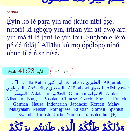
Yoruba
Ẹ̀yin kò lè para yín mọ́ (kúrò níbi ẹ̀ṣẹ̀,
nítorí) kí ìgbọ́rọ̀ yín, ìríran yín àti awọ ara
yín má fi lè jẹ́rìí le yín lórí. Ṣùgbọ́n ẹ lérò
pé dájúdájú Allāhu kò mọ ọ̀pọ̀lọ́pọ̀ nínú
ohun tí ẹ̀ ń ṣe níṣẹ́.
41:23
+/-
-/+
الأية
Ayah
AlQurtubi
AtTabariy الطبري
IbnKathir ابن كثير
📗 →
:
AlMuyassar
AlBaghawi البغوي
AsSaadiyy السعدي
القرطوبي
Arabic
Grammar الإعراب
AlJalalain الجلالين
الميسر
Albanian
Bangla
Bosnian
Chinese
Czech
English
French
German
Hausa
Indonesian
Japanese
Korean
Malay
Malayalam
Persian
Portuguese
Russian
Somali
Spanish
Swahili
Turkish
Urdu
Yoruba
Transliteration [+]
وَذَٰلِكُمْ ظَنُّكُمُ الَّذِي ظَنَنتُم بِرَبِّكُمْ