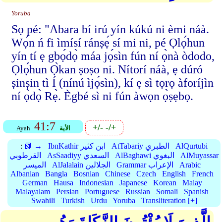
Yoruba
Sọ pé: "Abara bí irú yín kúkú ni èmi náà.
Wọ́n ń fi ìmísí ránṣẹ́ sí mi ni, pé Ọlọ́hun
yín tí ẹ gbọ́dọ̀ máa jọ́sìn fún ní ọ̀nà òdodo,
Ọlọ́hun Ọ̀kan ṣoṣo ni. Nítorí náà, ẹ dúró
ṣinṣin tì Í (nínú ìjọ́sìn), kí ẹ sì tọrọ àforíjìn
ní ọ̀dọ̀ Rẹ̀. Ègbé sì ni fún àwọn ọ̀ṣẹbọ.
41:7
+/-
-/+
الأية
Ayah
AlQurtubi
AtTabariy الطبري
IbnKathir ابن كثير
📗 →
:
AlMuyassar
AlBaghawi البغوي
AsSaadiyy السعدي
القرطوبي
Arabic
Grammar الإعراب
AlJalalain الجلالين
الميسر
Albanian
Bangla
Bosnian
Chinese
Czech
English
French
German
Hausa
Indonesian
Japanese
Korean
Malay
Malayalam
Persian
Portuguese
Russian
Somali
Spanish
Swahili
Turkish
Urdu
Yoruba
Transliteration [+]