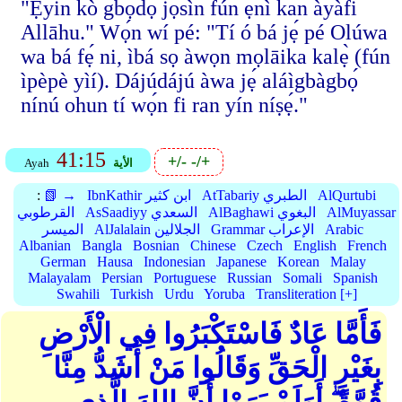
"Ẹ̀yin kò gbọdọ̀ jọ́sìn fún ẹnì kan àyàfi
Allāhu." Wọ́n wí pé: "Tí ó bá jẹ́ pé Olúwa
wa bá fẹ́ ni, ìbá sọ àwọn mọlāika kalẹ̀ (fún
ìpèpè yìí). Dájúdájú àwa jẹ́ aláìgbàgbọ́
nínú ohun tí wọ́n fi ran yín níṣẹ́."
41:15
+/-
-/+
الأية
Ayah
AlQurtubi
AtTabariy الطبري
IbnKathir ابن كثير
📗 →
:
AlMuyassar
AlBaghawi البغوي
AsSaadiyy السعدي
القرطوبي
Arabic
Grammar الإعراب
AlJalalain الجلالين
الميسر
Albanian
Bangla
Bosnian
Chinese
Czech
English
French
German
Hausa
Indonesian
Japanese
Korean
Malay
Malayalam
Persian
Portuguese
Russian
Somali
Spanish
Swahili
Turkish
Urdu
Yoruba
Transliteration [+]
فَأَمَّا عَادٌ فَاسْتَكْبَرُوا فِي الْأَرْضِ
بِغَيْرِ الْحَقِّ وَقَالُوا مَنْ أَشَدُّ مِنَّا