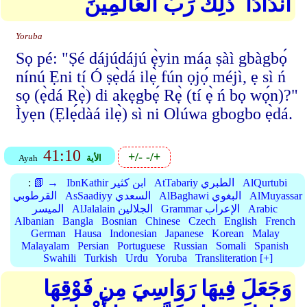
أَندَادًا ۚ ذَٰلِكَ رَبُّ الْعَالَمِينَ
Yoruba
Sọ pé: "Ṣé dájúdájú ẹ̀yin máa ṣàì gbàgbọ́
nínú Ẹni tí Ó ṣẹ̀dá ilẹ̀ fún ọjọ́ méjì, ẹ sì ń
sọ (ẹ̀dá Rẹ̀) di akẹgbẹ́ Rẹ̀ (tí ẹ̀ ń bọ wọ́n)?"
Ìyẹn (Ẹlẹ́dàá ilẹ̀) sì ni Olúwa gbogbo ẹ̀dá.
41:10
+/-
-/+
الأية
Ayah
AlQurtubi
AtTabariy الطبري
IbnKathir ابن كثير
📗 →
:
AlMuyassar
AlBaghawi البغوي
AsSaadiyy السعدي
القرطوبي
Arabic
Grammar الإعراب
AlJalalain الجلالين
الميسر
Albanian
Bangla
Bosnian
Chinese
Czech
English
French
German
Hausa
Indonesian
Japanese
Korean
Malay
Malayalam
Persian
Portuguese
Russian
Somali
Spanish
Swahili
Turkish
Urdu
Yoruba
Transliteration [+]
وَجَعَلَ فِيهَا رَوَاسِيَ مِن فَوْقِهَا