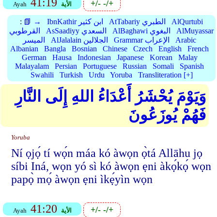
41:19
+/-
-/+
الأية
Ayah
AlQurtubi
AtTabariy الطبري
IbnKathir ابن كثير
📗 →
:
AlMuyassar
AlBaghawi البغوي
AsSaadiyy السعدي
القرطوبي
Arabic
Grammar الإعراب
AlJalalain الجلالين
الميسر
Albanian
Bangla
Bosnian
Chinese
Czech
English
French
German
Hausa
Indonesian
Japanese
Korean
Malay
Malayalam
Persian
Portuguese
Russian
Somali
Spanish
Swahili
Turkish
Urdu
Yoruba
Transliteration [+]
وَيَوْمَ يُحْشَرُ أَعْدَاءُ اللهِ إِلَى النَّارِ
فَهُمْ يُوزَعُونَ
Yoruba
Ní ọjọ́ tí wọ́n máa kó àwọn ọ̀tá Allāhu jọ
síbi Iná, wọn yó sì kó àwọn ẹni àkọ́kọ́ wọn
papọ̀ mọ́ àwọn ẹni ìkẹ́yìn wọn
41:20
+/-
-/+
الأية
Ayah