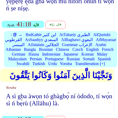
yẹpẹrẹ ẹ̀dá gbá wọn mú nítorí ohun tí wọ́n
ń ṣe níṣẹ́.
41:18
+/-
-/+
الأية
Ayah
AlQurtubi
AtTabariy الطبري
IbnKathir ابن كثير
📗 →
:
AlMuyassar
AlBaghawi البغوي
AsSaadiyy السعدي
القرطوبي
Arabic
Grammar الإعراب
AlJalalain الجلالين
الميسر
Albanian
Bangla
Bosnian
Chinese
Czech
English
French
German
Hausa
Indonesian
Japanese
Korean
Malay
Malayalam
Persian
Portuguese
Russian
Somali
Spanish
Swahili
Turkish
Urdu
Yoruba
Transliteration [+]
وَنَجَّيْنَا الَّذِينَ آمَنُوا وَكَانُوا يَتَّقُونَ
Yoruba
A sì gba àwọn tó gbàgbọ́ ní òdodo, tí wọ́n
sì ń bẹ̀rù (Allāhu) là.