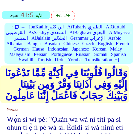
41:5
+/-
-/+
الأية
Ayah
AlQurtubi
AtTabariy الطبري
IbnKathir ابن كثير
📗 →
:
AlMuyassar
AlBaghawi البغوي
AsSaadiyy السعدي
القرطوبي
Arabic
Grammar الإعراب
AlJalalain الجلالين
الميسر
Albanian
Bangla
Bosnian
Chinese
Czech
English
French
German
Hausa
Indonesian
Japanese
Korean
Malay
Malayalam
Persian
Portuguese
Russian
Somali
Spanish
Swahili
Turkish
Urdu
Yoruba
Transliteration [+]
وَقَالُوا قُلُوبُنَا فِي أَكِنَّةٍ مِّمَّا تَدْعُونَا
إِلَيْهِ وَفِي آذَانِنَا وَقْرٌ وَمِن بَيْنِنَا
وَبَيْنِكَ حِجَابٌ فَاعْمَلْ إِنَّنَا عَامِلُونَ
Yoruba
Wọ́n sì wí pé: "Ọkàn wa wà ní títì pa sí
ohun tí ẹ̀ ń pè wá sí. Èdídí sì wà nínú etí