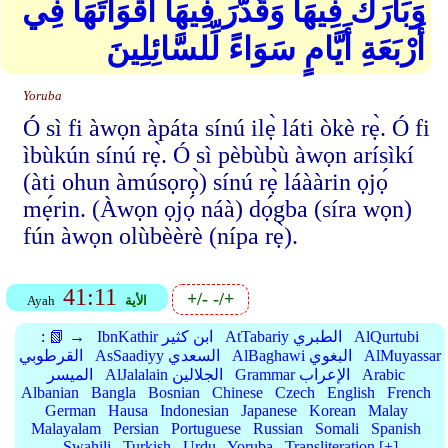
وَبَارَكَ فِيهَا وَقَدَّرَ فِيهَا أَقْوَاتَهَا فِي
أَرْبَعَةِ أَيَّامٍ سَوَاءً لِّلسَّائِلِينَ
Yoruba
Ó sì fi àwọn àpáta sínú ilẹ̀ láti òkè rẹ̀. Ó fi
ìbùkún sínú rẹ̀. Ó sì pèbùbù àwọn arísìkí
(àti ohun àmúsọrọ̀) sínú rẹ̀ láààrin ọjọ́
mẹ́rin. (Àwọn ọjọ́ náà) dọ́gba (síra wọn)
fún àwọn olùbèèrè (nípa rẹ̀).
41:11
+/-
-/+
الأية
Ayah
AlQurtubi
AtTabariy الطبري
IbnKathir ابن كثير
📗 →
:
AlMuyassar
AlBaghawi البغوي
AsSaadiyy السعدي
القرطوبي
Arabic
Grammar الإعراب
AlJalalain الجلالين
الميسر
Albanian
Bangla
Bosnian
Chinese
Czech
English
French
German
Hausa
Indonesian
Japanese
Korean
Malay
Malayalam
Persian
Portuguese
Russian
Somali
Spanish
Swahili
Turkish
Urdu
Yoruba
Transliteration [+]