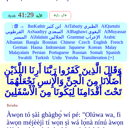
41:29
+/-
-/+
الأية
Ayah
AlQurtubi
AtTabariy الطبري
IbnKathir ابن كثير
📗 →
:
AlMuyassar
AlBaghawi البغوي
AsSaadiyy السعدي
القرطوبي
Arabic
Grammar الإعراب
AlJalalain الجلالين
الميسر
Albanian
Bangla
Bosnian
Chinese
Czech
English
French
German
Hausa
Indonesian
Japanese
Korean
Malay
Malayalam
Persian
Portuguese
Russian
Somali
Spanish
Swahili
Turkish
Urdu
Yoruba
Transliteration [+]
وَقَالَ الَّذِينَ كَفَرُوا رَبَّنَا أَرِنَا اللَّذَيْنِ
أَضَلَّانَا مِنَ الْجِنِّ وَالْإِنسِ نَجْعَلْهُمَا
تَحْتَ أَقْدَامِنَا لِيَكُونَا مِنَ الْأَسْفَلِينَ
Yoruba
Àwọn tó ṣàì gbàgbọ́ wí pé: "Olúwa wa, fi
àwọn méjèèjì tí wọ́n ṣì wá lọ́nà nínú àwọn