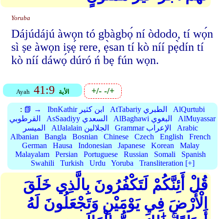
Yoruba
Dájúdájú àwọn tó gbàgbọ́ ní òdodo, tí wọ́n
sì ṣe àwọn iṣẹ́ rere, ẹ̀san tí kò níí pẹ̀dín tí
kò níí dáwọ́ dúró ń bẹ fún wọn.
41:9
+/-
-/+
الأية
Ayah
AlQurtubi
AtTabariy الطبري
IbnKathir ابن كثير
📗 →
:
AlMuyassar
AlBaghawi البغوي
AsSaadiyy السعدي
القرطوبي
Arabic
Grammar الإعراب
AlJalalain الجلالين
الميسر
Albanian
Bangla
Bosnian
Chinese
Czech
English
French
German
Hausa
Indonesian
Japanese
Korean
Malay
Malayalam
Persian
Portuguese
Russian
Somali
Spanish
Swahili
Turkish
Urdu
Yoruba
Transliteration [+]
قُلْ أَئِنَّكُمْ لَتَكْفُرُونَ بِالَّذِي خَلَقَ
الْأَرْضَ فِي يَوْمَيْنِ وَتَجْعَلُونَ لَهُ