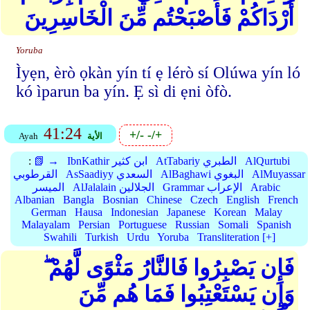
أَرْدَاكُمْ فَأَصْبَحْتُم مِّنَ الْخَاسِرِينَ
Yoruba
Ìyẹn, èrò ọkàn yín tí ẹ lérò sí Olúwa yín ló
kó ìparun ba yín. Ẹ sì di ẹni òfò.
41:24
+/-
-/+
الأية
Ayah
AlQurtubi
AtTabariy الطبري
IbnKathir ابن كثير
📗 →
:
AlMuyassar
AlBaghawi البغوي
AsSaadiyy السعدي
القرطوبي
Arabic
Grammar الإعراب
AlJalalain الجلالين
الميسر
Albanian
Bangla
Bosnian
Chinese
Czech
English
French
German
Hausa
Indonesian
Japanese
Korean
Malay
Malayalam
Persian
Portuguese
Russian
Somali
Spanish
Swahili
Turkish
Urdu
Yoruba
Transliteration [+]
فَإِن يَصْبِرُوا فَالنَّارُ مَثْوًى لَّهُمْ ۖ
وَإِن يَسْتَعْتِبُوا فَمَا هُم مِّنَ