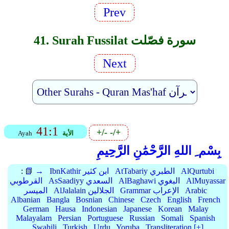
Prev
41. Surah Fussilat سورة فصّلت
Next
41:1
+/-
-/+
الأية
Ayah
بِسْم ِ اللهِ الرَّحْمَٰنِ الرَّحِيمِ
AlQurtubi
AtTabariy الطبري
IbnKathir ابن كثير
📗 →
:
AlMuyassar
AlBaghawi البغوي
AsSaadiyy السعدي
القرطوبي
Arabic
Grammar الإعراب
AlJalalain الجلالين
الميسر
Albanian
Bangla
Bosnian
Chinese
Czech
English
French
German
Hausa
Indonesian
Japanese
Korean
Malay
Malayalam
Persian
Portuguese
Russian
Somali
Spanish
Swahili
Turkish
Urdu
Yoruba
Transliteration [+]