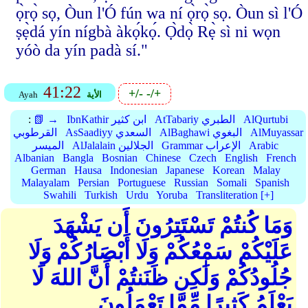
ọ̀rọ̀ sọ, Òun l'Ó fún wa ní ọ̀rọ̀ sọ. Òun sì l'Ó
ṣẹ̀dá yín nígbà àkọ́kọ́. Ọ̀dọ̀ Rẹ̀ sì ni wọn
yóò da yín padà sí."
41:22
+/-
-/+
الأية
Ayah
AlQurtubi
AtTabariy الطبري
IbnKathir ابن كثير
📗 →
:
AlMuyassar
AlBaghawi البغوي
AsSaadiyy السعدي
القرطوبي
Arabic
Grammar الإعراب
AlJalalain الجلالين
الميسر
Albanian
Bangla
Bosnian
Chinese
Czech
English
French
German
Hausa
Indonesian
Japanese
Korean
Malay
Malayalam
Persian
Portuguese
Russian
Somali
Spanish
Swahili
Turkish
Urdu
Yoruba
Transliteration [+]
وَمَا كُنتُمْ تَسْتَتِرُونَ أَن يَشْهَدَ
عَلَيْكُمْ سَمْعُكُمْ وَلَا أَبْصَارُكُمْ وَلَا
جُلُودُكُمْ وَلَٰكِن ظَنَنتُمْ أَنَّ اللهَ لَا
يَعْلَمُ كَثِيرًا مِّمَّا تَعْمَلُونَ