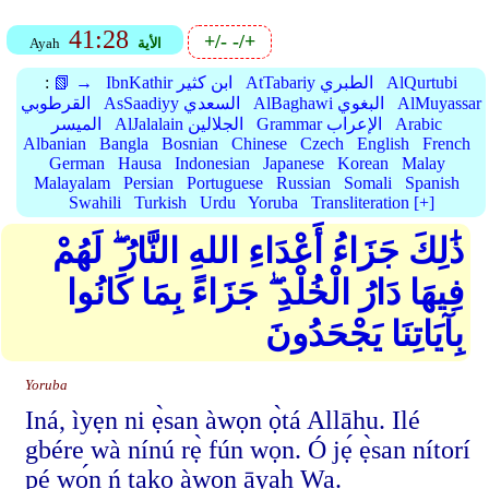
41:28
+/-
-/+
الأية
Ayah
AlQurtubi
AtTabariy الطبري
IbnKathir ابن كثير
📗 →
:
AlMuyassar
AlBaghawi البغوي
AsSaadiyy السعدي
القرطوبي
Arabic
Grammar الإعراب
AlJalalain الجلالين
الميسر
Albanian
Bangla
Bosnian
Chinese
Czech
English
French
German
Hausa
Indonesian
Japanese
Korean
Malay
Malayalam
Persian
Portuguese
Russian
Somali
Spanish
Swahili
Turkish
Urdu
Yoruba
Transliteration [+]
ذَٰلِكَ جَزَاءُ أَعْدَاءِ اللهِ النَّارُ ۖ لَهُمْ
فِيهَا دَارُ الْخُلْدِ ۖ جَزَاءً بِمَا كَانُوا
بِآيَاتِنَا يَجْحَدُونَ
Yoruba
Iná, ìyẹn ni ẹ̀san àwọn ọ̀tá Allāhu. Ilé
gbére wà nínú rẹ̀ fún wọn. Ó jẹ́ ẹ̀san nítorí
pé wọ́n ń tako àwọn āyah Wa.