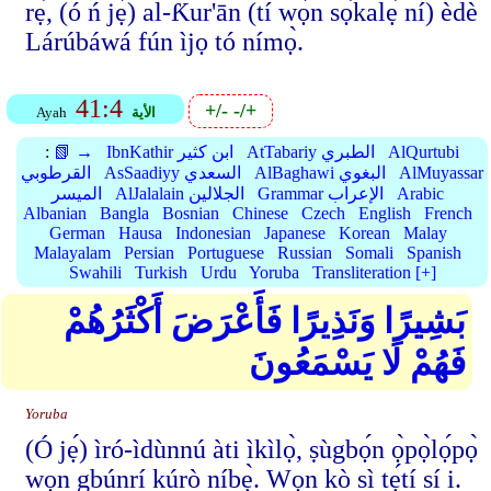
rẹ̀, (ó ń jẹ́) al-Ƙur'ān (tí wọ́n sọ̀kalẹ̀ ní) èdè
Lárúbáwá fún ìjọ tó nímọ̀.
41:4
+/-
-/+
الأية
Ayah
AlQurtubi
AtTabariy الطبري
IbnKathir ابن كثير
📗 →
:
AlMuyassar
AlBaghawi البغوي
AsSaadiyy السعدي
القرطوبي
Arabic
Grammar الإعراب
AlJalalain الجلالين
الميسر
Albanian
Bangla
Bosnian
Chinese
Czech
English
French
German
Hausa
Indonesian
Japanese
Korean
Malay
Malayalam
Persian
Portuguese
Russian
Somali
Spanish
Swahili
Turkish
Urdu
Yoruba
Transliteration [+]
بَشِيرًا وَنَذِيرًا فَأَعْرَضَ أَكْثَرُهُمْ
فَهُمْ لَا يَسْمَعُونَ
Yoruba
(Ó jẹ́) ìró-ìdùnnú àti ìkìlọ̀, ṣùgbọ́n ọ̀pọ̀lọ́pọ̀
wọn gbúnrí kúrò níbẹ̀. Wọn kò sì tẹ́tí sí i.