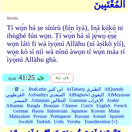
الْمُعْتَبِينَ
Yoruba
Tí wọ́n bá ṣe sùúrù (fún ìyà), Iná kúkú ni
ibùgbé fún wọn. Tí wọ́n bá sì jẹ́wọ́ ẹ̀ṣẹ̀
wọn láti fi wá ìyọ́nú Allāhu (ní àsìkò yìí),
wọn kò sí níí wà nínú àwọn tí wọ́n máa rí
ìyọ́nú Allāhu gbà.
41:25
+/-
-/+
الأية
Ayah
AlQurtubi
AtTabariy الطبري
IbnKathir ابن كثير
📗 →
:
AlMuyassar
AlBaghawi البغوي
AsSaadiyy السعدي
القرطوبي
Arabic
Grammar الإعراب
AlJalalain الجلالين
الميسر
Albanian
Bangla
Bosnian
Chinese
Czech
English
French
German
Hausa
Indonesian
Japanese
Korean
Malay
Malayalam
Persian
Portuguese
Russian
Somali
Spanish
Swahili
Turkish
Urdu
Yoruba
Transliteration [+]