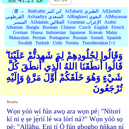
+/-
-/+
الأية
Ayah
AlQurtubi
AtTabariy الطبري
IbnKathir ابن كثير
📗 →
:
AlMuyassar
AlBaghawi البغوي
AsSaadiyy السعدي
القرطوبي
Arabic
Grammar الإعراب
AlJalalain الجلالين
الميسر
Albanian
Bangla
Bosnian
Chinese
Czech
English
French
German
Hausa
Indonesian
Japanese
Korean
Malay
Malayalam
Persian
Portuguese
Russian
Somali
Spanish
Swahili
Turkish
Urdu
Yoruba
Transliteration [+]
وَقَالُوا لِجُلُودِهِمْ لِمَ شَهِدتُّمْ عَلَيْنَا ۖ
قَالُوا أَنطَقَنَا اللهُ الَّذِي أَنطَقَ كُلَّ
شَيْءٍ وَهُوَ خَلَقَكُمْ أَوَّلَ مَرَّةٍ وَإِلَيْهِ
تُرْجَعُونَ
Yoruba
Wọn yóò wí fún awọ ara wọn pé: "Nítorí
kí ni ẹ ṣe jẹ́rìí lé wa lórí ná?" Wọ́n yóò sọ
pé: "Allāhu, Ẹni tí Ó fún gbogbo n̄ǹkan ní