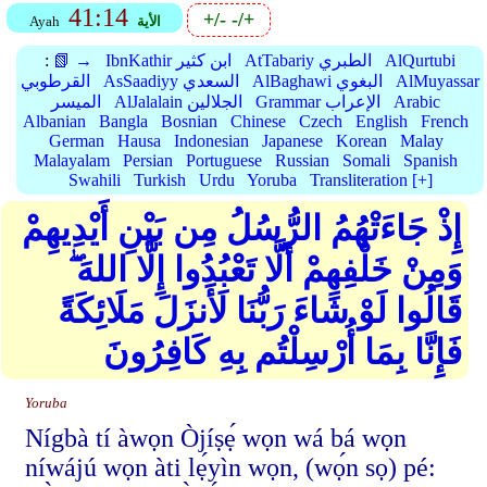
41:14
+/-
-/+
الأية
Ayah
AlQurtubi
AtTabariy الطبري
IbnKathir ابن كثير
📗 →
:
AlMuyassar
AlBaghawi البغوي
AsSaadiyy السعدي
القرطوبي
Arabic
Grammar الإعراب
AlJalalain الجلالين
الميسر
Albanian
Bangla
Bosnian
Chinese
Czech
English
French
German
Hausa
Indonesian
Japanese
Korean
Malay
Malayalam
Persian
Portuguese
Russian
Somali
Spanish
Swahili
Turkish
Urdu
Yoruba
Transliteration [+]
إِذْ جَاءَتْهُمُ الرُّسُلُ مِن بَيْنِ أَيْدِيهِمْ
وَمِنْ خَلْفِهِمْ أَلَّا تَعْبُدُوا إِلَّا اللهَ ۖ
قَالُوا لَوْ شَاءَ رَبُّنَا لَأَنزَلَ مَلَائِكَةً
فَإِنَّا بِمَا أُرْسِلْتُم بِهِ كَافِرُونَ
Yoruba
Nígbà tí àwọn Òjíṣẹ́ wọn wá bá wọn
níwájú wọn àti lẹ́yìn wọn, (wọ́n sọ) pé: