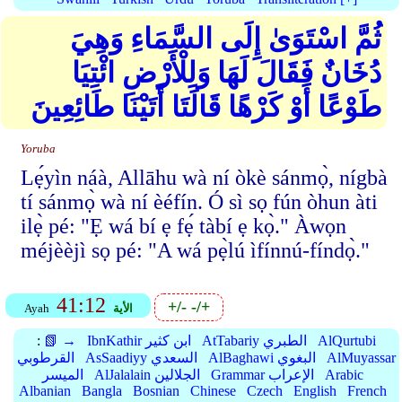
ثُمَّ اسْتَوَىٰ إِلَى السَّمَاءِ وَهِيَ
دُخَانٌ فَقَالَ لَهَا وَلِلْأَرْضِ ائْتِيَا
طَوْعًا أَوْ كَرْهًا قَالَتَا أَتَيْنَا طَائِعِينَ
Yoruba
Lẹ́yìn náà, Allāhu wà ní òkè sánmọ̀, nígbà
tí sánmọ̀ wà ní èéfín. Ó sì sọ fún òhun àti
ilẹ̀ pé: "Ẹ wá bí ẹ fẹ́ tàbí ẹ kọ̀." Àwọn
méjèèjì sọ pé: "A wá pẹ̀lú ìfínnú-fíndọ̀."
41:12
+/-
-/+
الأية
Ayah
AlQurtubi
AtTabariy الطبري
IbnKathir ابن كثير
📗 →
:
AlMuyassar
AlBaghawi البغوي
AsSaadiyy السعدي
القرطوبي
Arabic
Grammar الإعراب
AlJalalain الجلالين
الميسر
Albanian
Bangla
Bosnian
Chinese
Czech
English
French