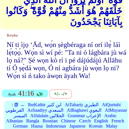
قُوَّةً ۖ أَوَلَمْ يَرَوْا أَنَّ اللهَ الَّذِي
خَلَقَهُمْ هُوَ أَشَدُّ مِنْهُمْ قُوَّةً ۖ وَكَانُوا
بِآيَاتِنَا يَجْحَدُونَ
Yoruba
Ní ti ìjọ ‘Ād, wọ́n ṣègbéraga ní orí ilẹ̀ láì
lẹ́tọ̀ọ́. Wọ́n sì wí pé: "Ta ni ó lágbára jù wá
lọ ná?" Ṣé wọn kò rí i pé dájúdájú Allāhu
tí Ó ṣẹ̀dá wọn, Ó ní agbára jù wọ́n lọ ni?
Wọ́n sì ń tako àwọn āyah Wa!
41:16
+/-
-/+
الأية
Ayah
AlQurtubi
AtTabariy الطبري
IbnKathir ابن كثير
📗 →
:
AlMuyassar
AlBaghawi البغوي
AsSaadiyy السعدي
القرطوبي
Arabic
Grammar الإعراب
AlJalalain الجلالين
الميسر
Albanian
Bangla
Bosnian
Chinese
Czech
English
French
German
Hausa
Indonesian
Japanese
Korean
Malay