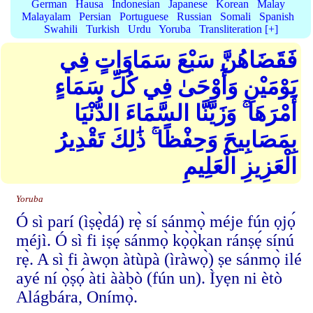
German
Hausa
Indonesian
Japanese
Korean
Malay
Malayalam
Persian
Portuguese
Russian
Somali
Spanish
Swahili
Turkish
Urdu
Yoruba
Transliteration [+]
فَقَضَاهُنَّ سَبْعَ سَمَاوَاتٍ فِي
يَوْمَيْنِ وَأَوْحَىٰ فِي كُلِّ سَمَاءٍ
أَمْرَهَا ۚ وَزَيَّنَّا السَّمَاءَ الدُّنْيَا
بِمَصَابِيحَ وَحِفْظًا ۚ ذَٰلِكَ تَقْدِيرُ
الْعَزِيزِ الْعَلِيمِ
Yoruba
Ó sì parí (ìṣẹ̀dá) rẹ̀ sí sánmọ̀ méje fún ọjọ́
méjì. Ó sì fi iṣẹ́ sánmọ̀ kọ̀ọ̀kan ránṣẹ́ sínú
rẹ̀. A sì fi àwọn àtùpà (ìràwọ̀) ṣe sánmọ̀ ilé
ayé ní ọ̀ṣọ́ àti ààbò (fún un). Ìyẹn ni ètò
Alágbára, Onímọ̀.