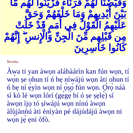
وَقَيَّضْنَا لَهُمْ قُرَنَاءَ فَزَيَّنُوا لَهُم مَّا
بَيْنَ أَيْدِيهِمْ وَمَا خَلْفَهُمْ وَحَقَّ
عَلَيْهِمُ الْقَوْلُ فِي أُمَمٍ قَدْ خَلَتْ
مِن قَبْلِهِم مِّنَ الْجِنِّ وَالْإِنسِ ۖ إِنَّهُمْ
كَانُوا خَاسِرِينَ
Yoruba
Àwa ti yan àwọn alábàárìn kan fún wọn, tí
wọ́n ṣe ohun tí ń bẹ níwájú wọn àti ohun tí
ń bẹ ní ẹ̀yìn wọn ní ọ̀ṣọ́ fún wọn. Ọ̀rọ̀ náà
sì kò lé wọn lórí (gẹ́gẹ́ bí ó ṣe ṣẹlẹ̀) sí
àwọn ìjọ tó ṣíwájú wọn nínú àwọn
àlùjànǹú àti ènìyàn pé dájúdájú àwọn ni
wọ́n jẹ́ ẹni òfò.