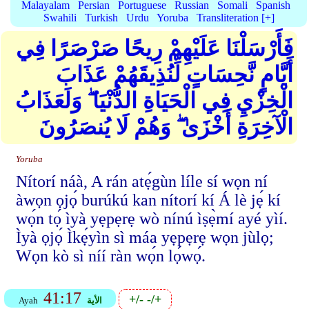
Malayalam
Persian
Portuguese
Russian
Somali
Spanish
Swahili
Turkish
Urdu
Yoruba
Transliteration [+]
فَأَرْسَلْنَا عَلَيْهِمْ رِيحًا صَرْصَرًا فِي
أَيَّامٍ نَّحِسَاتٍ لِّنُذِيقَهُمْ عَذَابَ
الْخِزْيِ فِي الْحَيَاةِ الدُّنْيَا ۖ وَلَعَذَابُ
الْآخِرَةِ أَخْزَىٰ ۖ وَهُمْ لَا يُنصَرُونَ
Yoruba
Nítorí náà, A rán atẹ́gùn líle sí wọn ní
àwọn ọjọ́ burúkú kan nítorí kí Á lè jẹ́ kí
wọ́n tọ́ ìyà yẹpẹrẹ wò nínú ìṣẹ̀mí ayé yìí.
Ìyà ọjọ́ Ìkẹ́yìn sì máa yẹpẹrẹ wọn jùlọ;
Wọn kò sì níí ràn wọ́n lọ́wọ́.
41:17
+/-
-/+
الأية
Ayah