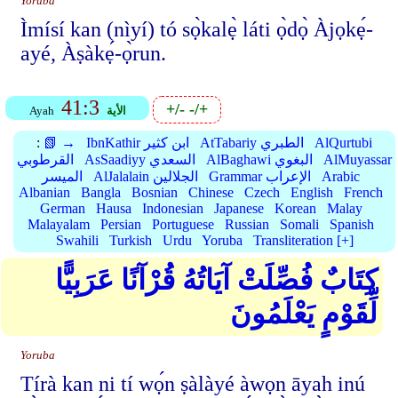
Yoruba
Ìmísí kan (nìyí) tó sọ̀kalẹ̀ láti ọ̀dọ̀ Àjọkẹ́-
ayé, Àṣàkẹ́-ọ̀run.
41:3
+/-
-/+
الأية
Ayah
AlQurtubi
AtTabariy الطبري
IbnKathir ابن كثير
📗 →
:
AlMuyassar
AlBaghawi البغوي
AsSaadiyy السعدي
القرطوبي
Arabic
Grammar الإعراب
AlJalalain الجلالين
الميسر
Albanian
Bangla
Bosnian
Chinese
Czech
English
French
German
Hausa
Indonesian
Japanese
Korean
Malay
Malayalam
Persian
Portuguese
Russian
Somali
Spanish
Swahili
Turkish
Urdu
Yoruba
Transliteration [+]
كِتَابٌ فُصِّلَتْ آيَاتُهُ قُرْآنًا عَرَبِيًّا
لِّقَوْمٍ يَعْلَمُونَ
Yoruba
Tírà kan ni tí wọ́n ṣàlàyé àwọn āyah inú