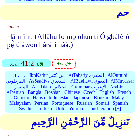
حم
Yoruba
Hā mīm. (Allāhu ló mọ ohun tí Ó gbàlérò
pẹ̀lú àwọn háràfí náà.)
41:2
+/-
-/+
الأية
Ayah
AlQurtubi
AtTabariy الطبري
IbnKathir ابن كثير
📗 →
:
AlMuyassar
AlBaghawi البغوي
AsSaadiyy السعدي
القرطوبي
Arabic
Grammar الإعراب
AlJalalain الجلالين
الميسر
Albanian
Bangla
Bosnian
Chinese
Czech
English
French
German
Hausa
Indonesian
Japanese
Korean
Malay
Malayalam
Persian
Portuguese
Russian
Somali
Spanish
Swahili
Turkish
Urdu
Yoruba
Transliteration [+]
تَنزِيلٌ مِّنَ الرَّحْمَٰنِ الرَّحِيمِ