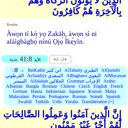
الَّذِينَ لَا يُؤْتُونَ الزَّكَاةَ وَهُم
بِالْآخِرَةِ هُمْ كَافِرُونَ
Yoruba
Àwọn tí kò yọ Zakāh, àwọn sì ni
aláìgbàgbọ́ nínú Ọjọ́ Ìkẹ́yìn.
41:8
+/-
-/+
الأية
Ayah
AlQurtubi
AtTabariy الطبري
IbnKathir ابن كثير
📗 →
:
AlMuyassar
AlBaghawi البغوي
AsSaadiyy السعدي
القرطوبي
Arabic
Grammar الإعراب
AlJalalain الجلالين
الميسر
Albanian
Bangla
Bosnian
Chinese
Czech
English
French
German
Hausa
Indonesian
Japanese
Korean
Malay
Malayalam
Persian
Portuguese
Russian
Somali
Spanish
Swahili
Turkish
Urdu
Yoruba
Transliteration [+]
إِنَّ الَّذِينَ آمَنُوا وَعَمِلُوا الصَّالِحَاتِ
لَهُمْ أَجْرٌ غَيْرُ مَمْنُونٍ