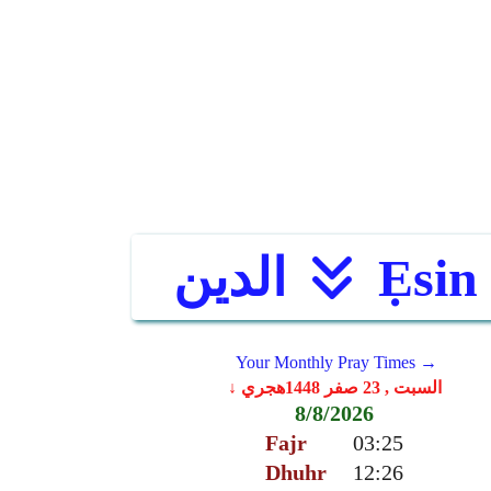
Ẹsin
الدين