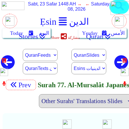
Sabt, 23 Safar 1448 AH
→ ←
Saturday, August
08, 2026
الدين
Ẹsin
الأمس
Yẹsday
اليوم
Today
Stories
Quran
مشاركة
Share
Prev
Surah 77. Al-Mursalât Japane