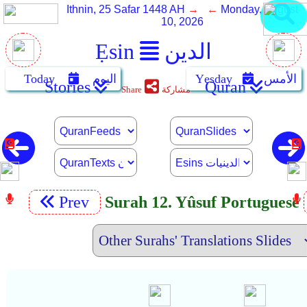
Ithnin, 25 Safar 1448 AH
→ ←
Monday, August
10, 2026
الدين
Ẹsin
الأمس
Yẹsday
اليوم
Today
Stories
Quran
مشاركة
Share
Prev
Surah 12. Yûsuf Portuguese