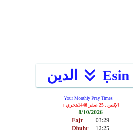
Ẹsin
الدين