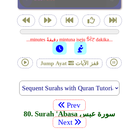
...minutes دقيقةً mintuna isẹju ਮਿੰਟ dakika...
قفز الآيات
Jump Ayat
Prev
80. Surah 'Abasa سورة عبس
Next