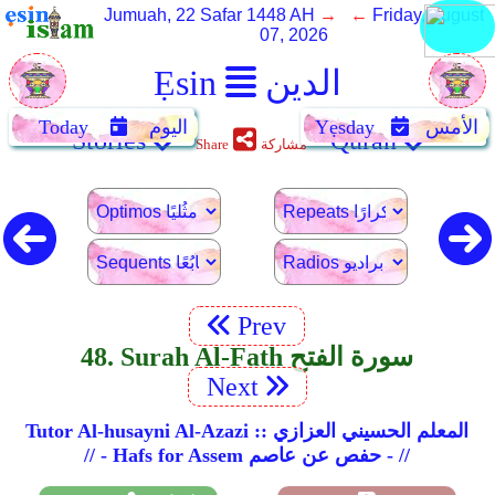
Jumuah, 22 Safar 1448 AH
→ ←
Friday, August
07, 2026
الدين
Ẹsin
الأمس
Yẹsday
اليوم
Today
Stories
Quran
مشاركة
Share
Prev
48. Surah Al-Fath سورة الفتح
Next
Tutor Al-husayni Al-Azazi :: المعلم الحسيني العزازي
// - Hafs for Assem حفص عن عاصم - //