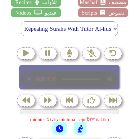
مصحف
Mas'haf
تلاوات
Recites
نصوص
Scripts
فيديو
Videos
...minutes دقيقةً mintuna isẹju ਮਿੰਟ dakika...