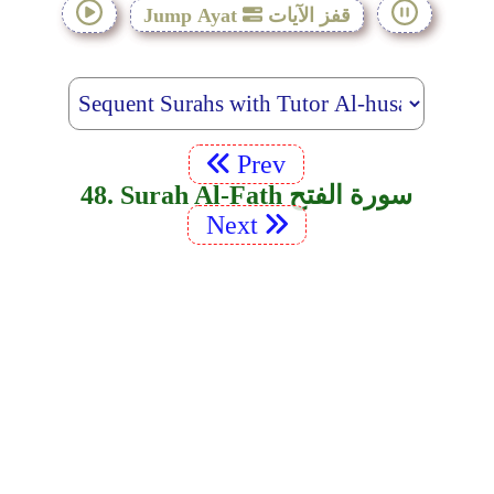
قفز الآيات
Jump Ayat
Prev
48. Surah Al-Fath سورة الفتح
Next