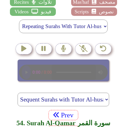
مصحف
Mas'haf
تلاوات
Recites
نصوص
Scripts
فيديو
Videos
Prev
54. Surah Al-Qamar سورة القمر