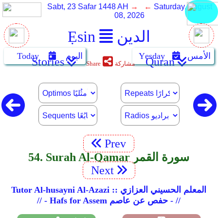
Sabt, 23 Safar 1448 AH
→ ←
Saturday, August
08, 2026
الدين
Ẹsin
الأمس
Yẹsday
اليوم
Today
Stories
Quran
مشاركة
Share
Prev
54. Surah Al-Qamar سورة القمر
Next
Tutor Al-husayni Al-Azazi :: المعلم الحسيني العزازي
// - Hafs for Assem حفص عن عاصم - //