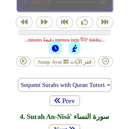
...minutes دقيقةً mintuna isẹju ਮਿੰਟ dakika...
قفز الآيات
Jump Ayat
Prev
4. Surah An-Nisâ' سورة النساء