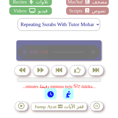
مصحف
Mas'haf
تلاوات
Recites
نصوص
Scripts
فيديو
Videos
...minutes دقيقةً mintuna isẹju ਮਿੰਟ dakika...
قفز الآيات
Jump Ayat