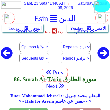
Sabt, 23 Safar 1448 AH
→ ←
Saturday, August
08, 2026
الدين
Ẹsin
الأمس
Yẹsday
اليوم
Today
Stories
Quran
مشاركة
Share
Prev
86. Surah At-Târiq سورة الطارق
Next
Tutor Mohammad Jebreel :: المعلم محمد جبريل
// - Hafs for Assem حفص عن عاصم - //