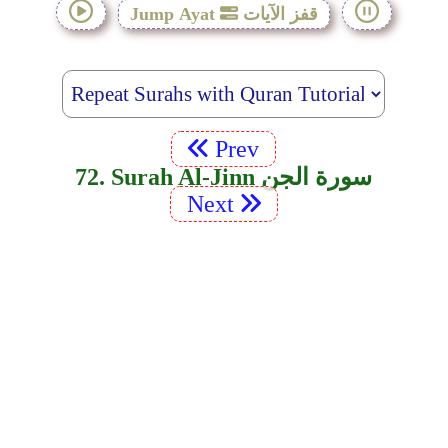
قفز الآيات
Jump Ayat
Prev
72. Surah Al-Jinn سورة الجن
Next