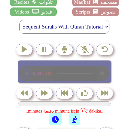
مصحف
Mas'haf
تلاوات
Recites
نصوص
Scripts
فيديو
Videos
...minutes دقيقةً mintuna isẹju ਮਿੰਟ dakika...