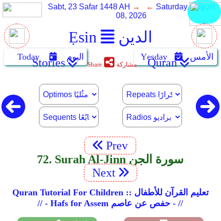
Sabt, 23 Safar 1448 AH
→ ←
Saturday, August
08, 2026
الدين
Ẹsin
الأمس
Yẹsday
اليوم
Today
Stories
Quran
مشاركة
Share
Prev
72. Surah Al-Jinn سورة الجن
Next
Quran Tutorial For Children :: تعليم القرآن للأطفال
// - Hafs for Assem حفص عن عاصم - //