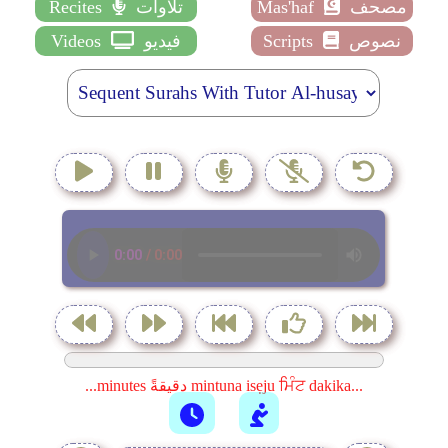
مصحف
Mas'haf
تلاوات
Recites
نصوص
Scripts
فيديو
Videos
...minutes دقيقةً mintuna isẹju ਮਿੰਟ dakika...