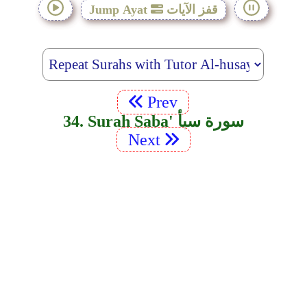
قفز الآيات
Jump Ayat
Prev
34. Surah Saba' سورة سبأ
Next