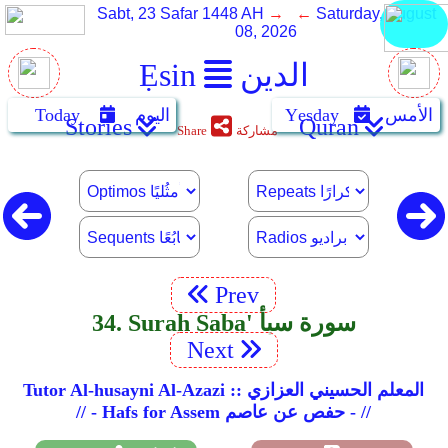
Sabt, 23 Safar 1448 AH
→ ←
Saturday, August
08, 2026
الدين
Ẹsin
الأمس
Yẹsday
اليوم
Today
Stories
Quran
مشاركة
Share
Prev
34. Surah Saba' سورة سبأ
Next
Tutor Al-husayni Al-Azazi :: المعلم الحسيني العزازي
// - Hafs for Assem حفص عن عاصم - //