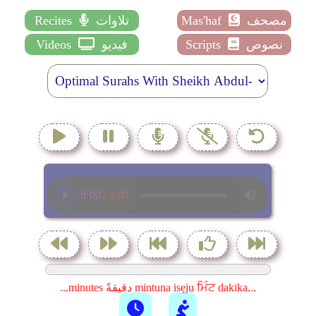
مصحف
Mas'haf
تلاوات
Recites
نصوص
Scripts
فيديو
Videos
...minutes دقيقةً mintuna isẹju ਮਿੰਟ dakika...