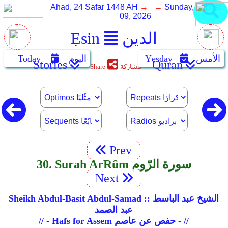
Ahad, 24 Safar 1448 AH
→ ←
Sunday, August
09, 2026
الدين
Ẹsin
الأمس
Yẹsday
اليوم
Today
Stories
Quran
مشاركة
Share
Prev
30. Surah Ar­Rûm سورة الرّوم
Next
Sheikh Abdul-Basit Abdul-Samad :: الشيخ عبد الباسط
عبد الصمد
// - Hafs for Assem حفص عن عاصم - //