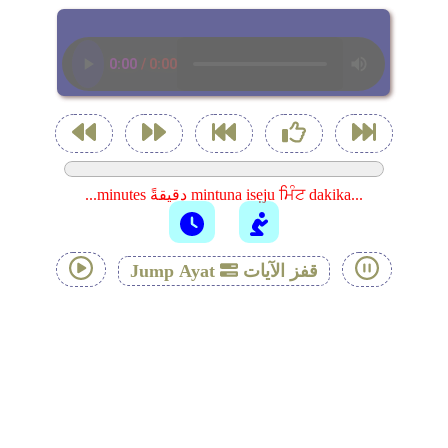
...minutes دقيقةً mintuna isẹju ਮਿੰਟ dakika...
قفز الآيات
Jump Ayat