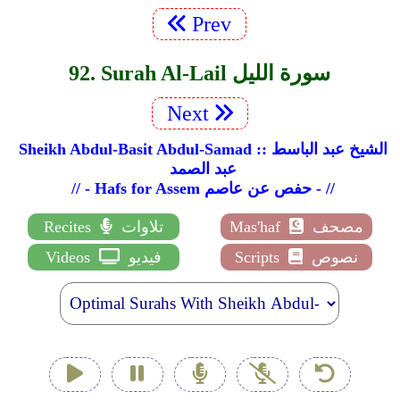
Prev
92. Surah Al-Lail سورة الليل
Next
Sheikh Abdul-Basit Abdul-Samad :: الشيخ عبد الباسط
عبد الصمد
// - Hafs for Assem حفص عن عاصم - //
مصحف
Mas'haf
تلاوات
Recites
نصوص
Scripts
فيديو
Videos