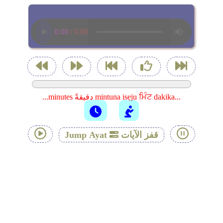
...minutes دقيقةً mintuna isẹju ਮਿੰਟ dakika...
قفز الآيات
Jump Ayat