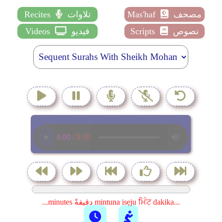
مصحف
Mas'haf
تلاوات
Recites
نصوص
Scripts
فيديو
Videos
...minutes دقيقةً mintuna isẹju ਮਿੰਟ dakika...