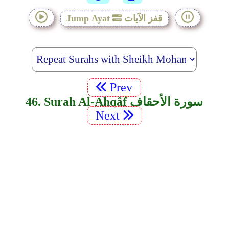
قفز الآيات
Jump Ayat
Prev
46. Surah Al-Ahqâf سورة الأحقاف
Next