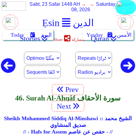
Sabt, 23 Safar 1448 AH
→ ←
Saturday, August
08, 2026
الدين
Ẹsin
الأمس
Yẹsday
اليوم
Today
Stories
Quran
مشاركة
Share
Prev
46. Surah Al-Ahqâf سورة الأحقاف
Next
Sheikh Mohammed Siddiq Al-Minshawi :: الشيخ محمد
صديق المنشاوي
// - Hafs for Assem حفص عن عاصم - //