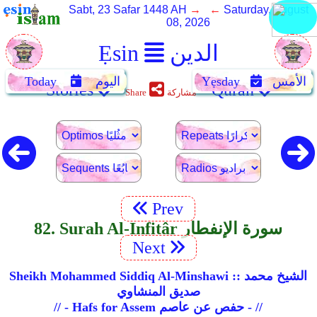
Sabt, 23 Safar 1448 AH
→ ←
Saturday, August
08, 2026
الدين
Ẹsin
الأمس
Yẹsday
اليوم
Today
Stories
Quran
مشاركة
Share
Prev
82. Surah Al-Infitâr سورة الإنفطار
Next
Sheikh Mohammed Siddiq Al-Minshawi :: الشيخ محمد
صديق المنشاوي
// - Hafs for Assem حفص عن عاصم - //