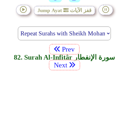
قفز الآيات
Jump Ayat
Prev
82. Surah Al-Infitâr سورة الإنفطار
Next