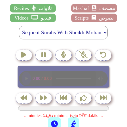
مصحف
Mas'haf
تلاوات
Recites
نصوص
Scripts
فيديو
Videos
...minutes دقيقةً mintuna isẹju ਮਿੰਟ dakika...