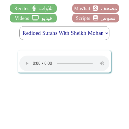
مصحف
Mas'haf
تلاوات
Recites
نصوص
Scripts
فيديو
Videos