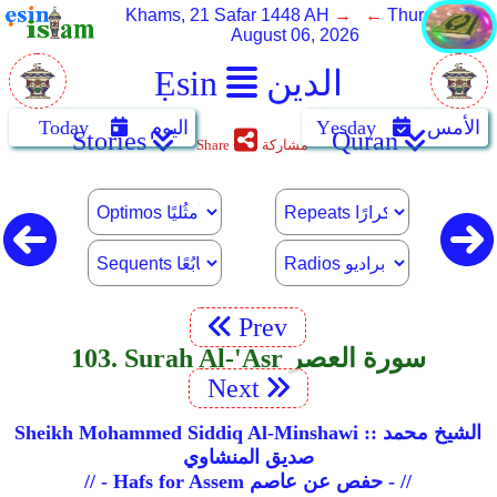
Khams, 21 Safar 1448 AH
→ ←
Thursday,
August 06, 2026
الدين
Ẹsin
الأمس
Yẹsday
اليوم
Today
Stories
Quran
مشاركة
Share
Prev
103. Surah Al-'Asr سورة العصر
Next
Sheikh Mohammed Siddiq Al-Minshawi :: الشيخ محمد
صديق المنشاوي
// - Hafs for Assem حفص عن عاصم - //