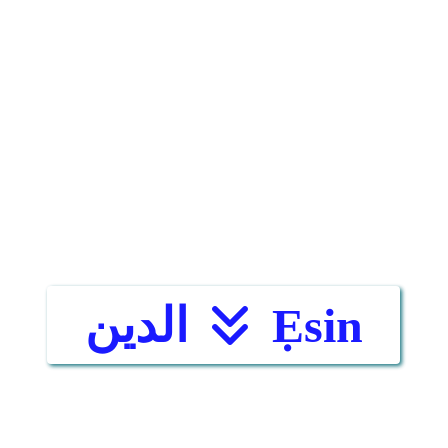
Ẹsin
الدين