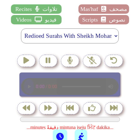
مصحف
Mas'haf
تلاوات
Recites
نصوص
Scripts
فيديو
Videos
...minutes دقيقةً mintuna isẹju ਮਿੰਟ dakika...