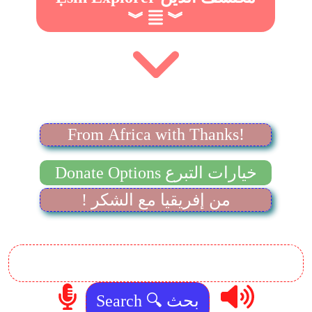
︾
︾
From Africa with Thanks!
Donate Options خيارات التبرع
! من إفريقيا مع الشكر