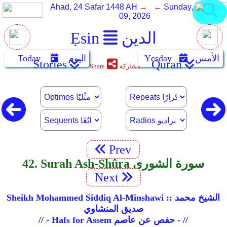
Ahad, 24 Safar 1448 AH
→ ←
Sunday, August
09, 2026
الدين
Ẹsin
الأمس
Yẹsday
اليوم
Today
Stories
Quran
مشاركة
Share
Prev
42. Surah Ash-Shûra سورة الشورى
Next
Sheikh Mohammed Siddiq Al-Minshawi :: الشيخ محمد
صديق المنشاوي
// - Hafs for Assem حفص عن عاصم - //