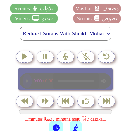
مصحف
Mas'haf
تلاوات
Recites
نصوص
Scripts
فيديو
Videos
...minutes دقيقةً mintuna isẹju ਮਿੰਟ dakika...