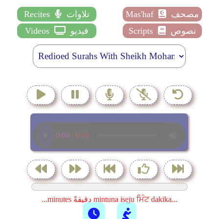
مصحف
Mas'haf
تلاوات
Recites
نصوص
Scripts
فيديو
Videos
...minutes دقيقةً mintuna isẹju ਮਿੰਟ dakika...