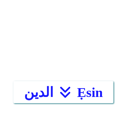
Ẹsin
الدين