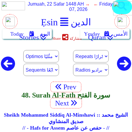
Jumuah, 22 Safar 1448 AH
→ ←
Friday, August
07, 2026
الدين
Ẹsin
الأمس
Yẹsday
اليوم
Today
Stories
Quran
مشاركة
Share
Prev
48. Surah Al-Fath سورة الفتح
Next
Sheikh Mohammed Siddiq Al-Minshawi :: الشيخ محمد
صديق المنشاوي
// - Hafs for Assem حفص عن عاصم - //