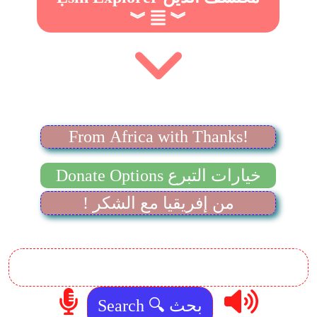
︾
︾
From Africa with Thanks!
Donate Options خيارات التبرع
! من إفريقيا مع الشكر