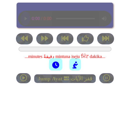
...minutes دقيقةً mintuna isẹju ਮਿੰਟ dakika...
قفز الآيات
Jump Ayat