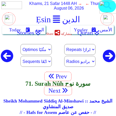
Khams, 21 Safar 1448 AH
→ ←
Thursday,
August 06, 2026
الدين
Ẹsin
الأمس
Yẹsday
اليوم
Today
Stories
Quran
مشاركة
Share
Prev
71. Surah Nûh سورة نوح
Next
Sheikh Mohammed Siddiq Al-Minshawi :: الشيخ محمد
صديق المنشاوي
// - Hafs for Assem حفص عن عاصم - //