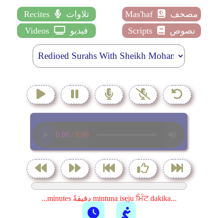
مصحف
Mas'haf
تلاوات
Recites
نصوص
Scripts
فيديو
Videos
...minutes دقيقةً mintuna isẹju ਮਿੰਟ dakika...