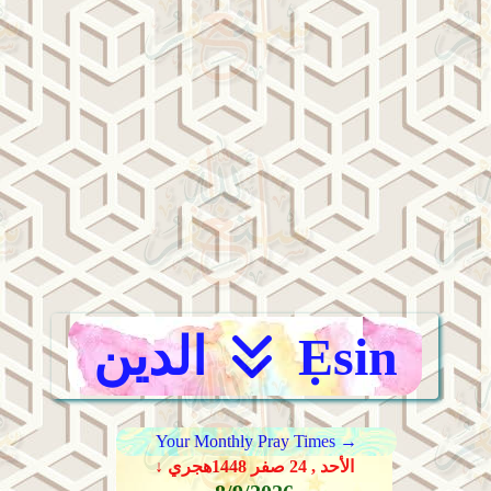
Ẹsin
الدين