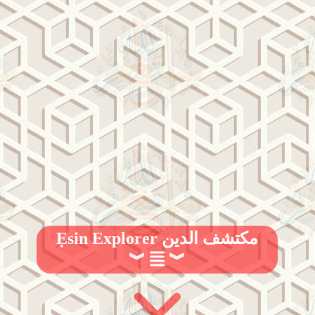
Ẹsin Explorer مكتشف الدين
︾
︾