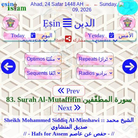
Ahad, 24 Safar 1448 AH
→ ←
Sunday, August
09, 2026
الدين
Ẹsin
الأمس
Yẹsday
اليوم
Today
Stories
Quran
مشاركة
Share
Prev
83. Surah Al-Mutaffifîn سورة المطفّفين
Next
Sheikh Mohammed Siddiq Al-Minshawi :: الشيخ محمد
صديق المنشاوي
// - Hafs for Assem حفص عن عاصم - //