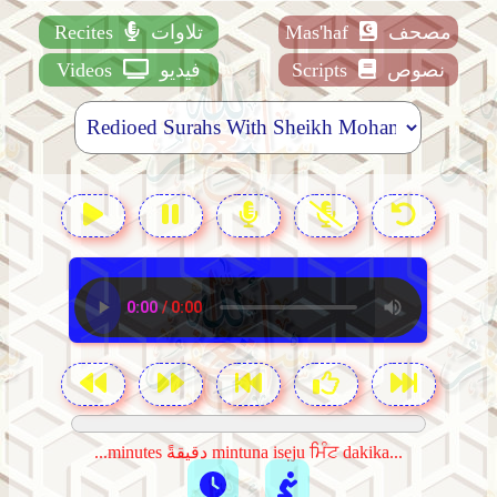
مصحف
Mas'haf
تلاوات
Recites
نصوص
Scripts
فيديو
Videos
...minutes دقيقةً mintuna isẹju ਮਿੰਟ dakika...