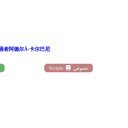
文翻译和朗诵者阿德尔Â·卡尔巴尼
نصوص
Scripts