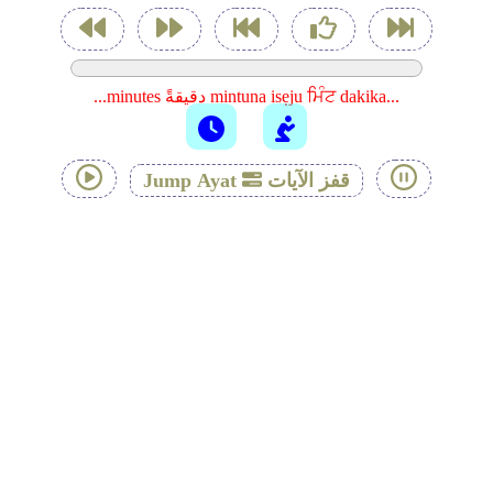
...minutes دقيقةً mintuna isẹju ਮਿੰਟ dakika...
قفز الآيات
Jump Ayat