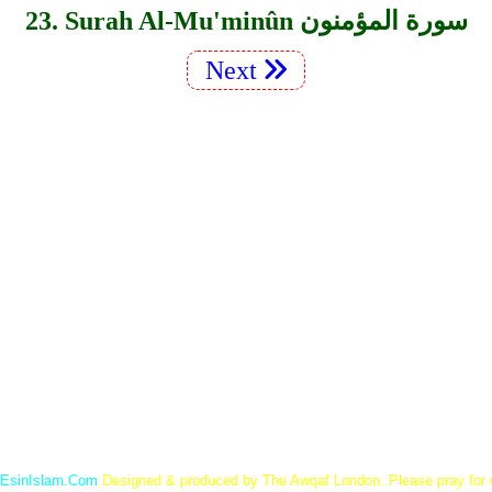
23. Surah Al-Mu'minûn سورة المؤمنون
Next
EsinIslam.Com
Designed & produced by The Awqaf London. Please pray for 