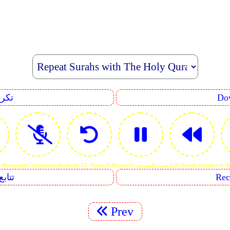
epeating
Reciting Mutarjamah Translation Audio سورة المؤمنون N.B *Surah Includes Al-Basmalah
s Sequents
Prev