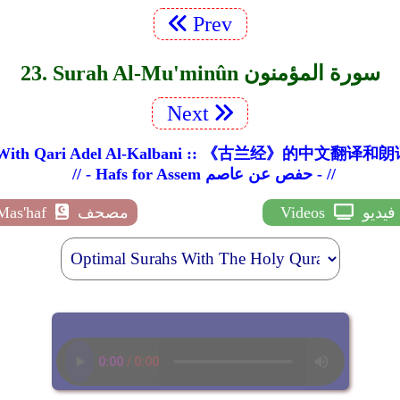
Prev
23. Surah Al-Mu'minûn سورة المؤمنون
Next
tion With Qari Adel Al-Kalbani :: 《古兰经》的中
// - Hafs for Assem حفص عن عاصم - //
فيديو
Videos
مصحف
Mas'haf