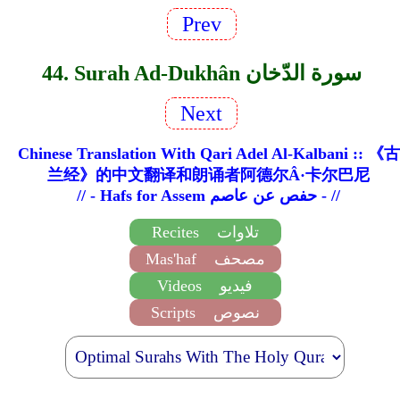
Prev
44. Surah Ad-Dukhân سورة الدّخان
Next
Chinese Translation With Qari Adel Al-Kalbani :: 《古
兰经》的中文翻译和朗诵者阿德尔Â·卡尔巴尼
// - Hafs for Assem حفص عن عاصم - //
تلاوات
Recites
مصحف
Mas'haf
فيديو
Videos
نصوص
Scripts