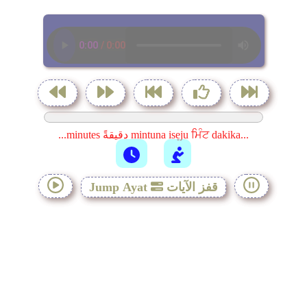
...minutes دقيقةً mintuna isẹju ਮਿੰਟ dakika...
قفز الآيات
Jump Ayat