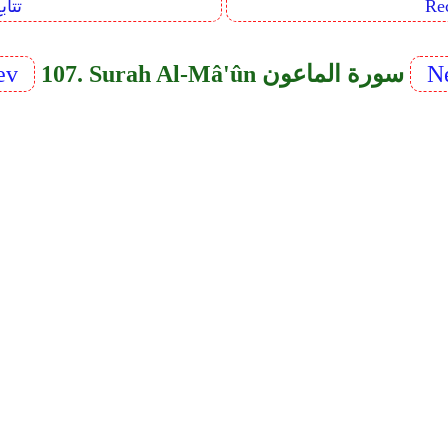
Sequents
Ne
107. Surah Al-Mâ'ûn سورة الماعون
ev