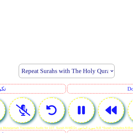
eating
Reciting Mutarjamah Translation Audio fo سورة الماعون N.B *Surah Includes Al-Basmalah