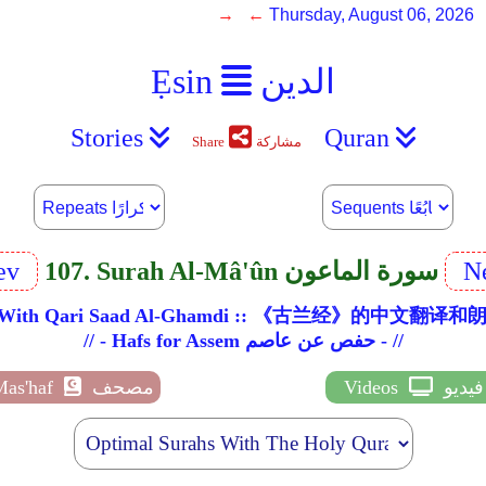
→ ←
Thursday, August 06, 2026
الدين
Ẹsin
Stories
Quran
مشاركة
Share
Ne
107. Surah Al-Mâ'ûn سورة الماعون
ev
ation With Qari Saad Al-Ghamdi :: 《古兰经》的中
// - Hafs for Assem حفص عن عاصم - //
فيديو
Videos
مصحف
Mas'haf