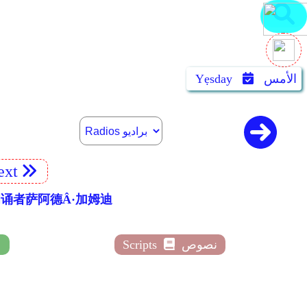
الأمس
Yẹsday
xt
文翻译和朗诵者萨阿德Â·加姆迪
نصوص
Scripts