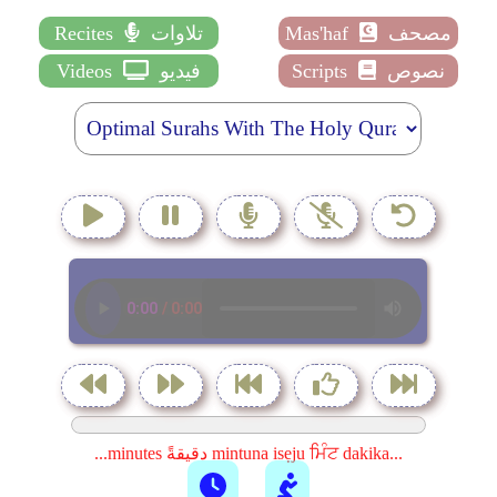
مصحف
Mas'haf
تلاوات
Recites
نصوص
Scripts
فيديو
Videos
...minutes دقيقةً mintuna isẹju ਮਿੰਟ dakika...