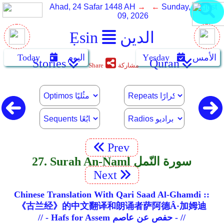
Ahad, 24 Safar 1448 AH
→ ←
Sunday, August
09, 2026
الدين
Ẹsin
الأمس
Yẹsday
اليوم
Today
Stories
Quran
مشاركة
Share
Prev
27. Surah An-Naml سورة النّمل
Next
Chinese Translation With Qari Saad Al-Ghamdi ::
《古兰经》的中文翻译和朗诵者萨阿德Â·加姆迪
// - Hafs for Assem حفص عن عاصم - //