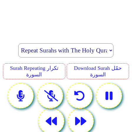
Download Surah حمّل
Surah Repeating تكرار
السورة
السورة