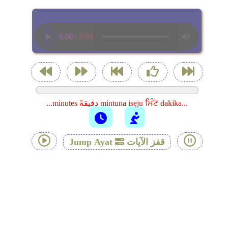
...minutes دقيقةً mintuna isẹju ਮਿੰਟ dakika...
قفز الآيات
Jump Ayat