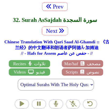
Prev
32. Surah As­Sajdah سورة السجدة
Next
Chinese Translation With Qari Saad Al-Ghamdi :: 《
兰经》的中文翻译和朗诵者萨阿德Â·加姆迪
// - Hafs for Assem حفص عن عاصم - //
مصحف
Mas'haf
تلاوات
Recites
نصوص
Scripts
فيديو
Videos