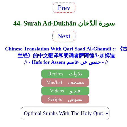
Prev
44. Surah Ad-Dukhân سورة الدّخان
Next
Chinese Translation With Qari Saad Al-Ghamdi :: 《
兰经》的中文翻译和朗诵者萨阿德Â·加姆迪
// - Hafs for Assem حفص عن عاصم - //
تلاوات
Recites
مصحف
Mas'haf
فيديو
Videos
نصوص
Scripts