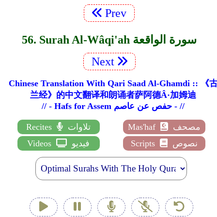
Prev
56. Surah Al-Wâqi'ah سورة الواقعة
Next
Chinese Translation With Qari Saad Al-Ghamdi :: 《
兰经》的中文翻译和朗诵者萨阿德Â·加姆迪
// - Hafs for Assem حفص عن عاصم - //
مصحف
Mas'haf
تلاوات
Recites
نصوص
Scripts
فيديو
Videos