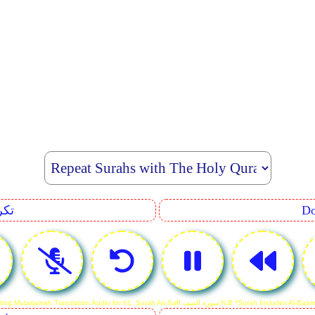
eating
Reciting Mutarjamah Translation Audio for 61.  سورة الصف N.B *Surah Includes Al-Basmalah