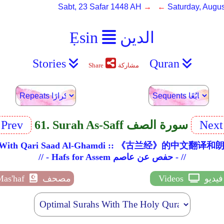
Sabt, 23 Safar 1448 AH
→ ←
Saturday, Augus
الدين
Ẹsin
Stories
Quran
مشاركة
Share
Nex
61. Surah As-Saff سورة الصف
Prev
ation With Qari Saad Al-Ghamdi :: 《古兰经》的中
// - Hafs for Assem حفص عن عاصم - //
فيديو
Videos
مصحف
Mas'haf