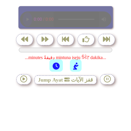
...minutes دقيقةً mintuna isẹju ਮਿੰਟ dakika...
قفز الآيات
Jump Ayat