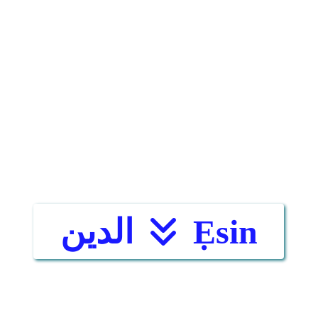
Ẹsin
الدين