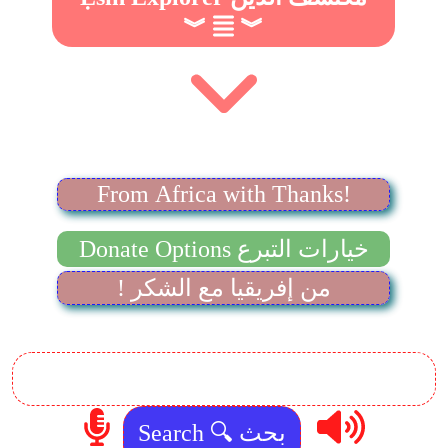
︾
︾
From Africa with Thanks!
Donate Options خيارات التبرع
! من إفريقيا مع الشكر