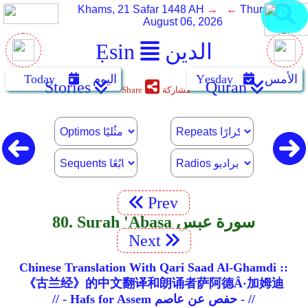
Khams, 21 Safar 1448 AH
→ ←
Thursday,
August 06, 2026
الدين
Ẹsin
الأمس
Yẹsday
اليوم
Today
Stories
Quran
مشاركة
Share
Prev
80. Surah 'Abasa سورة عبس
Next
Chinese Translation With Qari Saad Al-Ghamdi ::
《古兰经》的中文翻译和朗诵者萨阿德Â·加姆迪
// - Hafs for Assem حفص عن عاصم - //