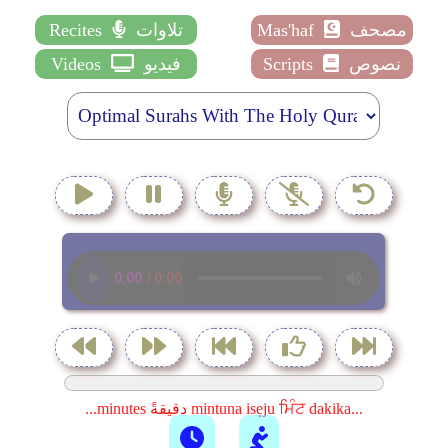
مصحف
Mas'haf
تلاوات
Recites
نصوص
Scripts
فيديو
Videos
...minutes دقيقةً mintuna isẹju ਮਿੰਟ dakika...