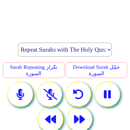
Download Surah حمّل
Surah Repeating تكرار
السورة
السورة