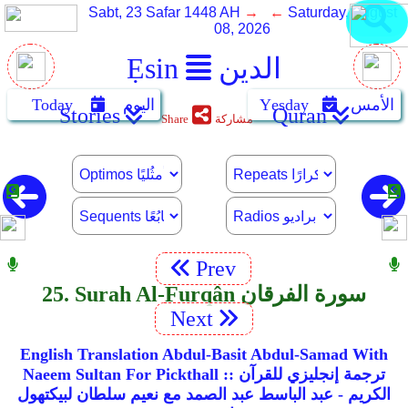
Sabt, 23 Safar 1448 AH
→ ←
Saturday, August
08, 2026
الدين
Ẹsin
الأمس
Yẹsday
اليوم
Today
Stories
Quran
مشاركة
Share
Prev
25. Surah Al-Furqân سورة الفرقان
Next
English Translation Abdul-Basit Abdul-Samad With
Naeem Sultan For Pickthall :: ترجمة إنجليزي للقرآن
الكريم - عبد الباسط عبد الصمد مع نعيم سلطان لبيكتهول