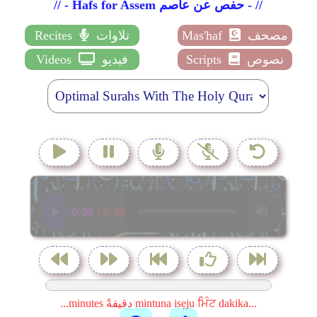
// - Hafs for Assem حفص عن عاصم - //
مصحف
Mas'haf
تلاوات
Recites
نصوص
Scripts
فيديو
Videos
...minutes دقيقةً mintuna isẹju ਮਿੰਟ dakika...