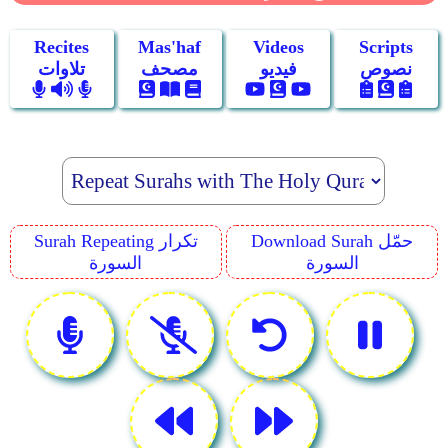
Recites
Mas'haf
Videos
Scripts
نصوص
فيديو
مصحف
تلاوات
Download Surah حمّل
Surah Repeating تكرار
السورة
السورة