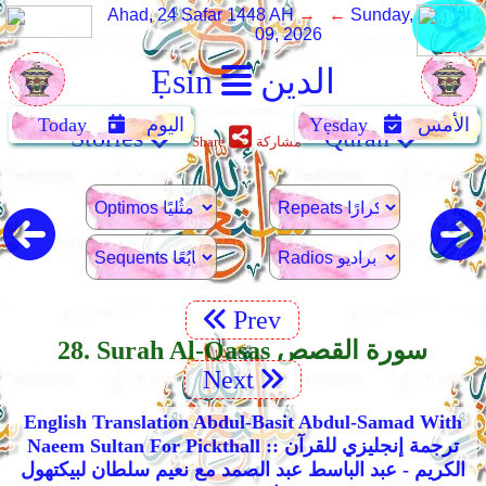
Ahad, 24 Safar 1448 AH
→ ←
Sunday, August
09, 2026
Ẹsin
الدين
Today
اليوم
Yẹsday
الأمس
Stories
Quran
Share
مشاركة
Prev
28. Surah Al-Qasas سورة القصص
Next
English Translation Abdul-Basit Abdul-Samad With
Naeem Sultan For Pickthall :: ترجمة إنجليزي للقرآن
الكريم - عبد الباسط عبد الصمد مع نعيم سلطان لبيكتهول