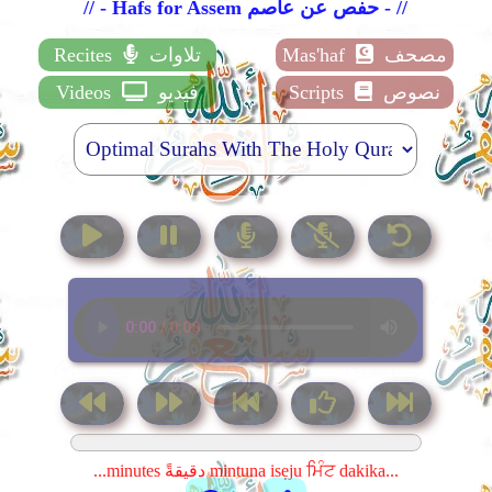
// - Hafs for Assem حفص عن عاصم - //
Recites
تلاوات
Mas'haf
مصحف
Videos
فيديو
Scripts
نصوص
...minutes دقيقةً mintuna isẹju ਮਿੰਟ dakika...