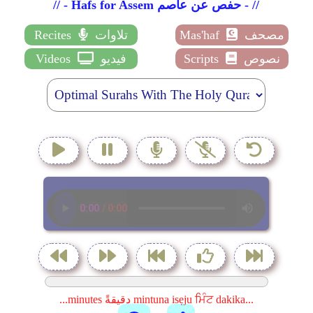
// - Hafs for Assem حفص عن عاصم - //
مصحف
Mas'haf
تلاوات
Recites
نصوص
Scripts
فيديو
Videos
...minutes دقيقةً mintuna isẹju ਮਿੰਟ dakika...