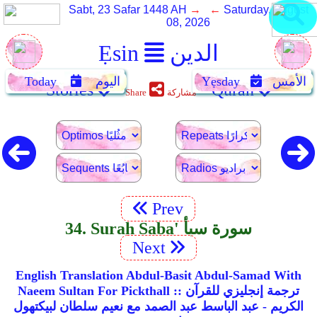
Sabt, 23 Safar 1448 AH
→ ←
Saturday, August
08, 2026
الدين
Ẹsin
الأمس
Yẹsday
اليوم
Today
Stories
Quran
مشاركة
Share
Prev
34. Surah Saba' سورة سبأ
Next
English Translation Abdul-Basit Abdul-Samad With
Naeem Sultan For Pickthall :: ترجمة إنجليزي للقرآن
الكريم - عبد الباسط عبد الصمد مع نعيم سلطان لبيكتهول