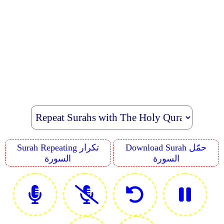
Download Surah حمّل
Surah Repeating تكرار
السورة
السورة