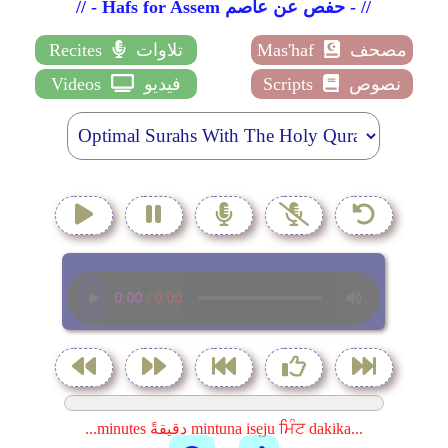
// - Hafs for Assem حفص عن عاصم - //
مصحف
Mas'haf
تلاوات
Recites
نصوص
Scripts
فيديو
Videos
...minutes دقيقةً mintuna isẹju ਮਿੰਟ dakika...