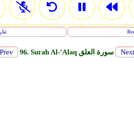
Reciting Mutarjamah Translation Audio for 96. S سورة العلق N.B *Surah Includes Al-Basmalah
Sequents
Nex
96. Surah Al-'Alaq سورة العلق
Prev