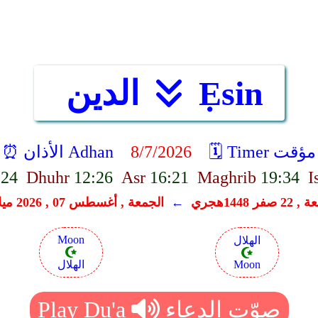
Ẹsin
الدين