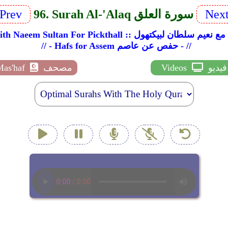
Nex
96. Surah Al-'Alaq سورة العلق
Prev
يم - عبد الباسط عبد الصمد مع نعيم سلطان لبيكتهول
// - Hafs for Assem حفص عن عاصم - //
فيديو
Videos
مصحف
Mas'haf