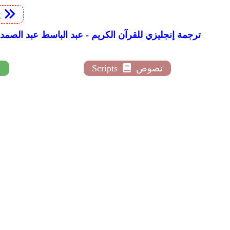
t
English Translation Abdul-Basit Abdul-Samad With Naeem Sultan For Pickthall :: ترجمة إنجليزي للقرآن الكر
نصوص
Scripts