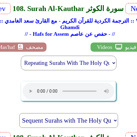
Ne
108. Surah Al-Kauthar سورة الكوثر
ev
Ghamdi
Ghamdi
// - Hafs for Assem حفص عن عاصم - //
فيديو
Videos
مصحف
Mas'haf