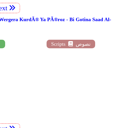
xt
نصوص
Scripts