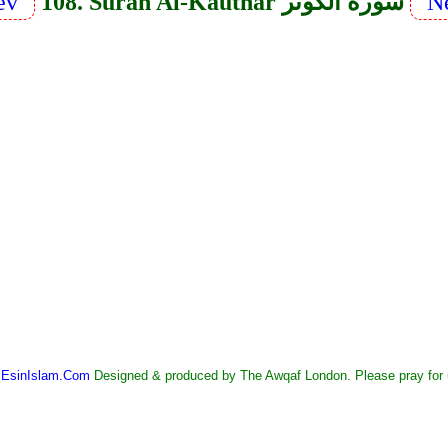
Ne
108. Surah Al-Kauthar سورة الكوثر
ev
©
EsinIslam.Com
Designed & produced by The Awqaf London. Please pray for