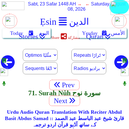
Sabt, 23 Safar 1448 AH
→ ←
Saturday, August
08, 2026
الدين
Ẹsin
الأمس
Yẹsday
اليوم
Today
Stories
Quran
مشاركة
Share
Prev
71. Surah Nûh سورة نوح
Next
Urdu Audio Quran Translation With Reciter Abdul
Basit Abdus Samad :: قارئ شیخ عبد الباسط عبد الصمد
کے ساتھ آڈیو قرآن اردو ترجمہ