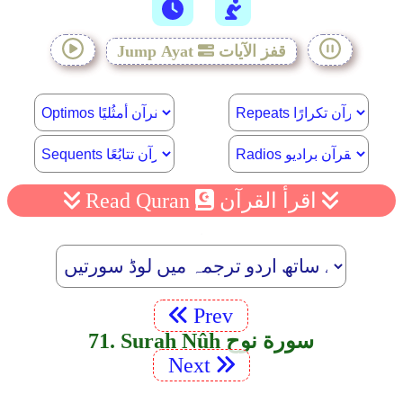
قفز الآيات
Jump Ayat
اقرأ القرآن
Read Quran
0:20
0:30
0:40
Prev
0:50
71. Surah Nûh سورة نوح
1:00
Next
1:10