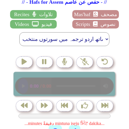
// - Hafs for Assem حفص عن عاصم - //
مصحف
Mas'haf
تلاوات
Recites
نصوص
Scripts
فيديو
Videos
...minutes دقيقةً mintuna isẹju ਮਿੰਟ dakika...