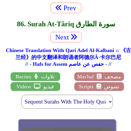
Prev
86. Surah At-Târiq سورة الطارق
Next
Chinese Translation With Qari Adel Al-Kalbani :: 《古
兰经》的中文翻译和朗诵者阿德尔Â·卡尔巴尼
// - Hafs for Assem حفص عن عاصم - //
مصحف
Mas'haf
تلاوات
Recites
نصوص
Scripts
فيديو
Videos