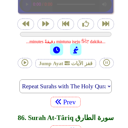
...minutes دقيقةً mintuna isẹju ਮਿੰਟ dakika...
قفز الآيات
Jump Ayat
Prev
86. Surah At-Târiq سورة الطارق