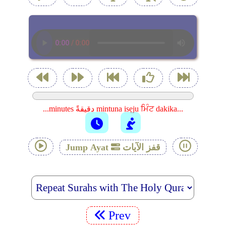
...minutes دقيقةً mintuna isẹju ਮਿੰਟ dakika...
قفز الآيات
Jump Ayat
Prev