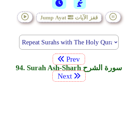
قفز الآيات
Jump Ayat
Prev
94. Surah Ash-Sharh سورة الشرح
Next