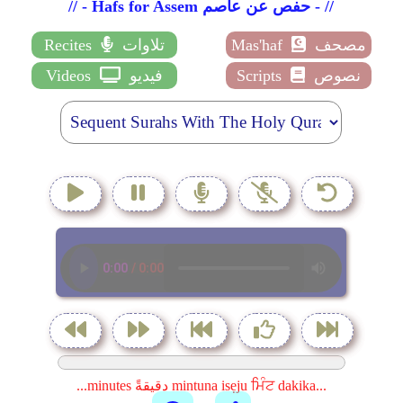
// - Hafs for Assem حفص عن عاصم - //
مصحف
Mas'haf
تلاوات
Recites
نصوص
Scripts
فيديو
Videos
...minutes دقيقةً mintuna isẹju ਮਿੰਟ dakika...