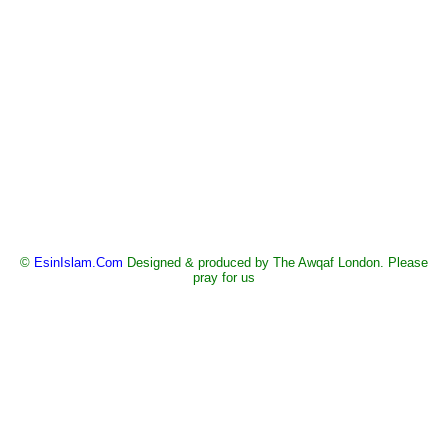
©
EsinIslam.Com
Designed & produced by The Awqaf London. Please
pray for us