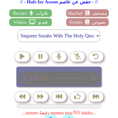
// - Hafs for Assem حفص عن عاصم - //
مصحف
Mas'haf
تلاوات
Recites
نصوص
Scripts
فيديو
Videos
...minutes دقيقةً mintuna isẹju ਮਿੰਟ dakika...