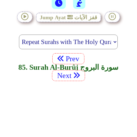
قفز الآيات
Jump Ayat
Prev
85. Surah Al-Burûj سورة البروج
Next