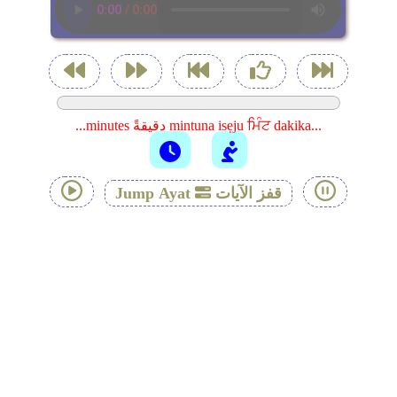
...minutes دقيقةً mintuna isẹju ਮਿੰਟ dakika...
قفز الآيات
Jump Ayat