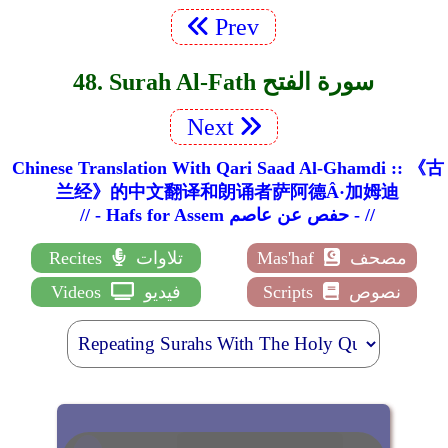
Prev
48. Surah Al-Fath سورة الفتح
Next
Chinese Translation With Qari Saad Al-Ghamdi :: 《古
兰经》的中文翻译和朗诵者萨阿德Â·加姆迪
// - Hafs for Assem حفص عن عاصم - //
مصحف
Mas'haf
تلاوات
Recites
نصوص
Scripts
فيديو
Videos