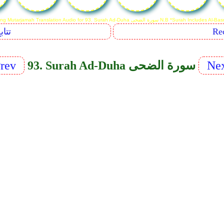
Reciting Mutarjamah Translation Audio for  سورة الضحى N.B *Surah Includes Al-Basmalah
Sequents
Ne
93. Surah Ad-Duha سورة الضحى
rev