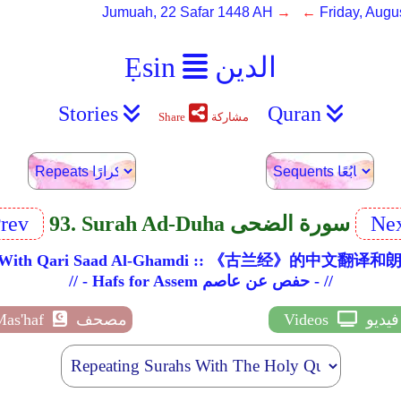
Jumuah, 22 Safar 1448 AH
→ ←
Friday, Augu
الدين
Ẹsin
Stories
Quran
مشاركة
Share
Ne
93. Surah Ad-Duha سورة الضحى
rev
ation With Qari Saad Al-Ghamdi :: 《古兰经》的中
// - Hafs for Assem حفص عن عاصم - //
فيديو
Videos
مصحف
Mas'haf