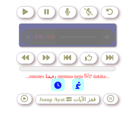
...minutes دقيقةً mintuna isẹju ਮਿੰਟ dakika...
قفز الآيات
Jump Ayat